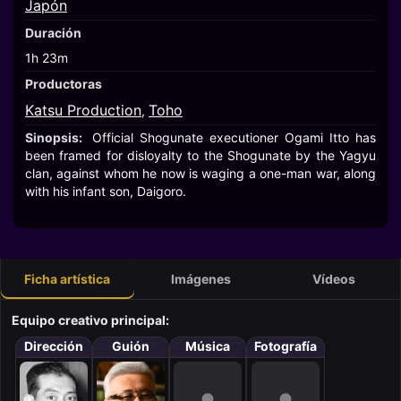
Japón
Duración
1h 23m
Productoras
Katsu Production
Toho
,
Sinopsis:
Official Shogunate executioner Ogami Itto has
been framed for disloyalty to the Shogunate by the Yagyu
clan, against whom he now is waging a one-man war, along
with his infant son, Daigoro.
Ficha artística
Imágenes
Vídeos
Equipo creativo principal:
Dirección
Guión
Música
Fotografía