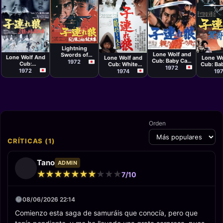
Película
Película
Kenji Misumi
Película
Película
Películ
Buichi Saitō
Kenji Misumi
Yoshiyuki
Kenji 
Lightning
Kuroda
Lone Wolf and
Swords of
Lone Wolf And
Lone Wolf and
Lone Wo
Cub: Baby Cart
Death
1972
Cub:
Cub: White
Cub: Ba
in Peril
1972
Perambulator
Heaven in Hell
in La
1972
1974
19
Of The River Of
Dem
Sanzu
Orden
CRÍTICAS (1)
Tano
ADMIN
★
★
★
★
★
★
★
★
★
★
★
★
★
★
★
★
★
★
★
★
7/10
08/06/2026 22:14
Comienzo esta saga de samuráis que conocía, pero que