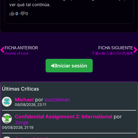
ver qué tal continúa.
0
·
0
FICHA ANTERIOR
FICHA SIGUIENTE
Hounds of Love
子連れ狼 三途の川の乳母車
Iniciar sesión
Últimas Críticas
Michael
por
puzzleman
06/08/2026, 23:11
Confidential Assignment 2: International
por
Jorge
06/08/2026, 21:19