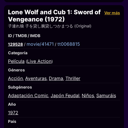
Lone Wolf and Cub 1: Sword of
Ver más
Vengeance (1972)
子連れ狼 子を貸し腕貸しつかまつる (Original)
ID / TMDB / IMDB
movie/41471
tt0068815
129528
/
/
Categoría
Película
Live Action
(
)
Géneros
Acción
Aventuras
Drama
Thriller
,
,
,
Subgéneros
Adaptación Comic
Japón Feudal
Niños
Samuráis
,
,
,
Año
1972
País