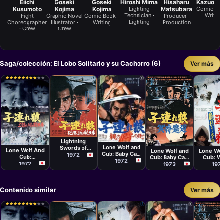
Eiichi
Goseki
Goseki
Hiroshi Mima
Hisaharu
Kazuo K
Kusumoto
Kojima
Kojima
Lighting
Matsubara
Comic Bo
Technician ·
Writi
Fight
Graphic Novel
Comic Book ·
Producer ·
Lighting
Choreographer
Illustrator ·
Writing
Production
· Crew
Crew
Saga/colección: El Lobo Solitario y su Cachorro (6)
Ver más
★
★
★
★
★
★
★
★
★
★
★
★
★
★
★
★
★
★
★
★
Película
Película
Kenji Misumi
Película
Película
Películ
Buichi Saitō
Kenji Misumi
Kenji Misumi
Yoshiy
Lightning
Kurod
Lone Wolf and
Swords of
Lone Wolf And
Lone Wolf and
Lone Wo
Cub: Baby Cart
Death
1972
Cub:
Cub: Baby Cart
Cub: 
in Peril
1972
Perambulator
in Land of
Heaven 
1972
1973
19
Of The River Of
Demons
Sanzu
Contenido similar
Ver más
★
★
★
★
★
★
★
★
★
★
★
★
★
★
★
★
★
★
★
★