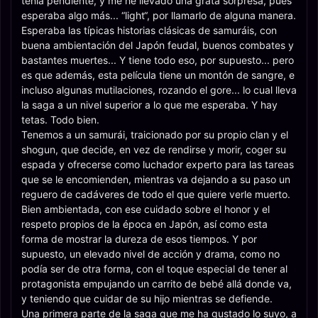
tenía pendiente, y me he llevado una grata sorpresa, pues
esperaba algo más... “light“, por llamarlo de alguna manera.
Esperaba las típicas historias clásicas de samuráis, con
buena ambientación del Japón feudal, buenos combates y
bastantes muertes... Y tiene todo eso, por supuesto... pero
es que además, esta película tiene un montón de sangre, e
incluso algunas mutilaciones, rozando el gore... lo cual lleva
la saga a un nivel superior a lo que me esperaba. Y hay
tetas. Todo bien.
Tenemos a un samurái, traicionado por su propio clan y el
shogun, que decide, en vez de rendirse y morir, coger su
espada y ofrecerse como luchador experto para las tareas
que se le encomienden, mientras va dejando a su paso un
reguero de cadáveres de todo el que quiere verle muerto.
Bien ambientada, con ese cuidado sobre el honor y el
respeto propios de la época en Japón, así como esta
forma de mostrar la dureza de esos tiempos. Y por
supuesto, un elevado nivel de acción y drama, como no
podía ser de otra forma, con el toque especial de tener al
protagonista empujando un carrito de bebé allá donde va,
y teniendo que cuidar de su hijo mientras se defiende.
Una primera parte de la saga que me ha gustado lo suyo, a