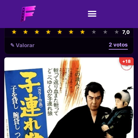
★
★
★
★
★
★
★
★
★
★
★
★
★
★
★
★
★
★
★
★
7,0
2 votos
✎ Valorar
+18