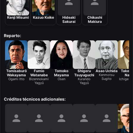
Kenji Misumi
Kazuo Koike
Hideaki
Chikashi
Sakurai
Makiura
Reparto:
Tomisaburō
Fumio
Tomoko
Shigeru
Asao Uchida
Taketo
Wakayama
Watanabe
Mayama
Tsuyuguchi
Kenmotsu
Nait
Sugito
Ogami Itto
Bizennokami
Osen
Kurando
Ichige G
Yagyû
Yagyû
Créditos técnicos adicionales: