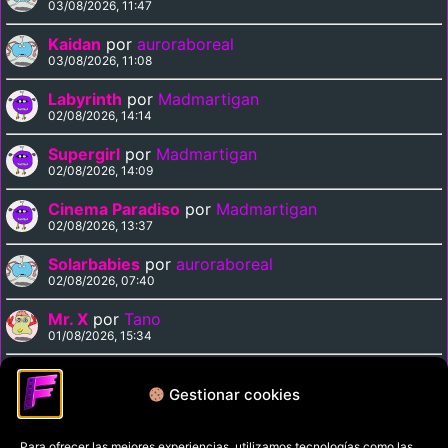
03/08/2026, 11:47
Kaidan
por
auroraboreal
03/08/2026, 11:08
Labyrinth
por
Madmartigan
02/08/2026, 14:14
Supergirl
por
Madmartigan
02/08/2026, 14:09
Cinema Paradiso
por
Madmartigan
02/08/2026, 13:37
Solarbabies
por
auroraboreal
02/08/2026, 07:40
Mr. X
por
Tano
01/08/2026, 15:34
Medusa Against the Son of Hercules
por
Tano
01/08/2026, 15:15
Gestionar cookies
Para ofrecer las mejores experiencias, utilizamos tecnologías como las