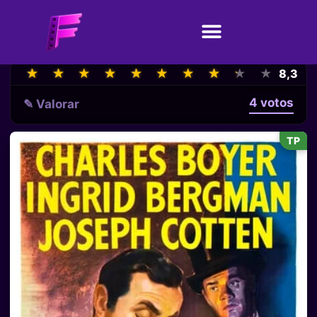
★
★
★
★
★
★
★
★
★
★
★
★
★
★
★
★
★
★
★
★
8,3
4 votos
✎ Valorar
TP