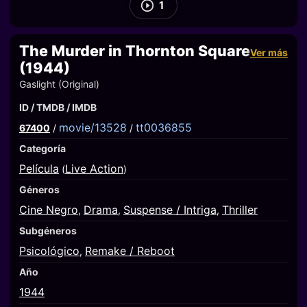
1
The Murder in Thornton Square
Ver más
(1944)
Gaslight (Original)
ID / TMDB / IMDB
movie/13528
tt0036855
67400
/
/
Categoría
Película
Live Action
(
)
Géneros
Cine Negro
Drama
Suspense / Intriga
Thriller
,
,
,
Subgéneros
Psicológico
Remake / Reboot
,
Año
1944