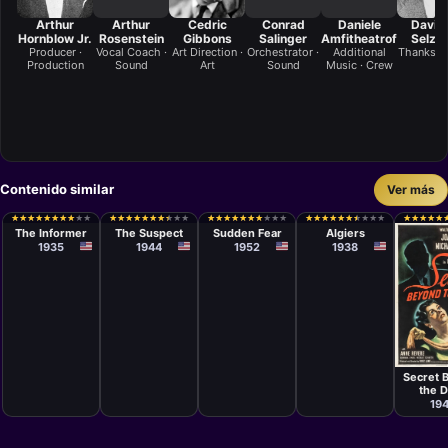
Arthur
Arthur
Cedric
Conrad
Daniele
David 
Hornblow Jr.
Rosenstein
Gibbons
Salinger
Amfitheatrof
Selzni
Producer ·
Vocal Coach ·
Art Direction ·
Orchestrator ·
Additional
Thanks ·
Production
Sound
Art
Sound
Music · Crew
Contenido similar
Ver más
Película
Película
Película
Película
John Ford
Robert
David Miller
John
★
★
★
★
★
★
★
★
★
★
★
★
★
★
★
★
★
★
★
★
★
★
★
★
★
★
★
★
★
★
★
★
★
★
★
★
★
★
★
★
★
★
★
★
★
★
★
★
★
★
★
★
★
★
★
★
★
★
★
★
★
★
★
★
★
★
★
★
★
★
★
★
★
★
★
★
★
★
★
★
★
★
★
★
★
★
★
★
★
★
Siodmak
Cromwell
The Informer
The Suspect
Sudden Fear
Algiers
1935
1944
1952
1938
Películ
Fritz 
Secret 
the 
19