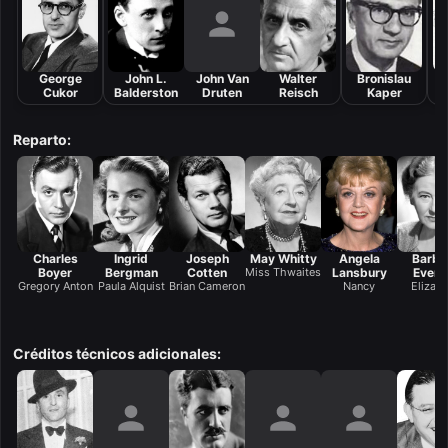
George
John L.
John Van
Walter
Bronislau
Cukor
Balderston
Druten
Reisch
Kaper
R
Reparto:
Charles
Ingrid
Joseph
May Whitty
Angela
Barba
Boyer
Bergman
Cotten
Miss Thwaites
Lansbury
Evere
Gregory Anton
Paula Alquist
Brian Cameron
Nancy
Elizab
Créditos técnicos adicionales: