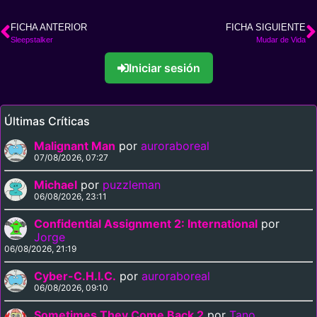
FICHA ANTERIOR
FICHA SIGUIENTE
Sleepstalker
Mudar de Vida
Iniciar sesión
Últimas Críticas
Malignant Man
por
auroraboreal
07/08/2026, 07:27
Michael
por
puzzleman
06/08/2026, 23:11
Confidential Assignment 2: International
por
Jorge
06/08/2026, 21:19
Cyber-C.H.I.C.
por
auroraboreal
06/08/2026, 09:10
Sometimes They Come Back 2
por
Tano