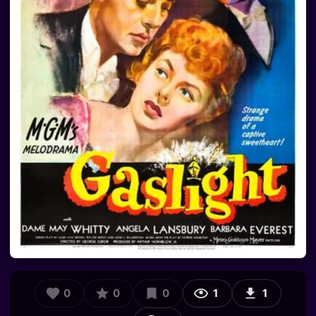
0
0
0
1
1