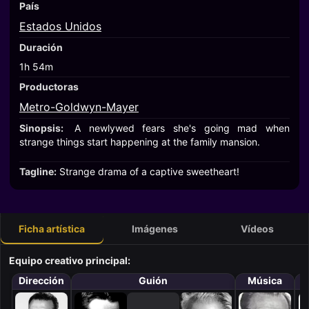
País
Estados Unidos
Duración
1h 54m
Productoras
Metro-Goldwyn-Mayer
Sinopsis:
A newlywed fears she's going mad when
strange things start happening at the family mansion.
Tagline:
Strange drama of a captive sweetheart!
Ficha artística
Imágenes
Vídeos
Equipo creativo principal:
Dirección
Guión
Música
F