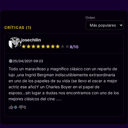
Orden
CRÍTICAS (1)
josechilin
★
★
★
★
★
★
★
★
★
★
★
★
★
★
★
★
★
★
★
★
8/10
25/04/2021 09:23
Todo un maravilloso y magnífico clásico con un reparto de
lujo ,una Ingrid Bergman indiscutiblemente extraordinaria
en uno de los papeles de su vida (se llevo el oscar a mejor
actriz ese año)Y un Charles Boyer en el papel de
esposo...sin lugar a dudas nos encontramos con uno de los
mejores clásicos del cine .....
0
·
0