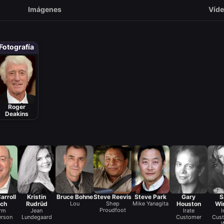
Imágenes
Víd
Fotografía
Roger
Deakins
arroll
Kristin
Bruce Bohne
Steve Reevis
Steve Park
Gary
S
nch
Rudrüd
Lou
Shep
Mike Yanagita
Houston
Wi
Proudfoot
rm
Jean
Irate
I
erson
Lundegaard
Customer
Cust
W