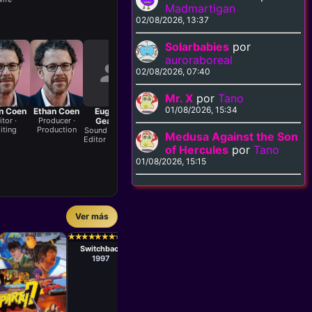
Madmartigan
02/08/2026, 13:37
Solarbabies
por
auroraboreal
02/08/2026, 07:40
Mr. X
por
Tano
01/08/2026, 15:34
n Coen
Ethan Coen
Eugene
Ezra Dweck
Frank Kern
Gilly Ruben
Gl
itor ·
Producer ·
Gearty
Foley Mixer ·
Foley Editor ·
Unit
iting
Production
Sound
Sound
Production
Sound Effects
Soun
Medusa Against the Son
Manager ·
Editor · Sound
Edit
of Hercules
por
Production
Tano
01/08/2026, 15:15
Ver más
Película
Vern Gillum
Película
Película
Películ
Jeb Stuart
Jang Joon-
Félix S
★
★
★
★
★
★
★
★
★
★
★
★
★
★
★
★
★
★
★
★
★
★
★
★
★
★
★
★
★
★
★
★
★
★
★
★
★
★
★
★
★
★
★
★
★
★
★
★
★
★
Vanished
hwan
Dunia 
Switchback
Without a
Save the Green
Excus
Trace
Planet
Darling
1997
1993
Lucas 
2003
199
Me