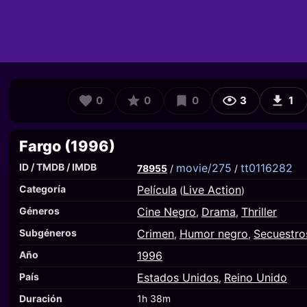
0
0
0
3
1
Fargo (1996)
ID / TMDB / IMDB
movie/275
tt0116282
78955
/
/
Categoría
Película
Live Action
(
)
Géneros
Cine Negro
Drama
Thriller
,
,
Subgéneros
Crimen
Humor negro
Secuestro
,
,
Año
1996
País
Estados Unidos
Reino Unido
,
Duración
1h 38m