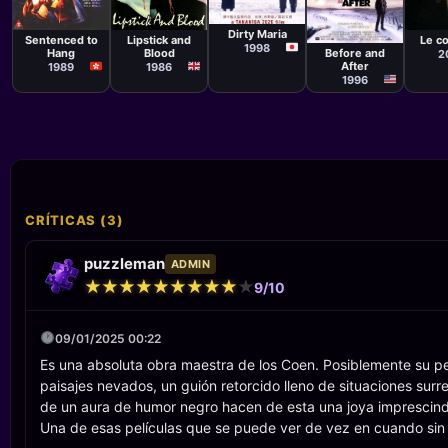
Película
Pelíc
Película
Película
Takahisa Zeze
Cost
Taylor Wong
Lindsay
Película
Tai-Loi
Shonteff
Dirty Maria
Barbet
Le c
Sentenced to
Lipstick and
Schroeder
1998
Hang
Blood
Before and
2
After
1989
1986
1996
CRÍTICAS (3)
puzzleman
ADMIN
★
★
★
★
★
★
★
★
★
★
★
★
★
★
★
★
★
★
★
★
9/10
09/01/2025 00:22
Es una absoluta obra maestra de los Coen. Posiblemente su pe
paisajes nevados, un guión retorcido lleno de situaciones sur
de un aura de humor negro hacen de esta una joya imprescindi
Una de esas películas que se puede ver de vez en cuando sin