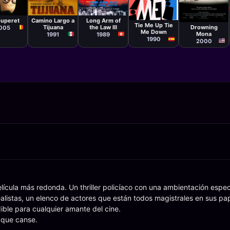
ula
Película
Película
Película
a Gavras
Luis Estrada
Michael Mak
Película
Pedro
Tong-Kit
Nick Gomez
ouperet
Camino Largo a
Long Arm of
Almodóvar
Tie Me Up Tie
Tijuana
the Law III
Drowning
005
Me Down
Mona
1991
1989
1990
2000
lícula más redonda. Un thriller policíaco con una ambientación espe
realistas, un elenco de actores que están todos magistrales en sus pa
ble para cualquier amante del cine.
 que canse.