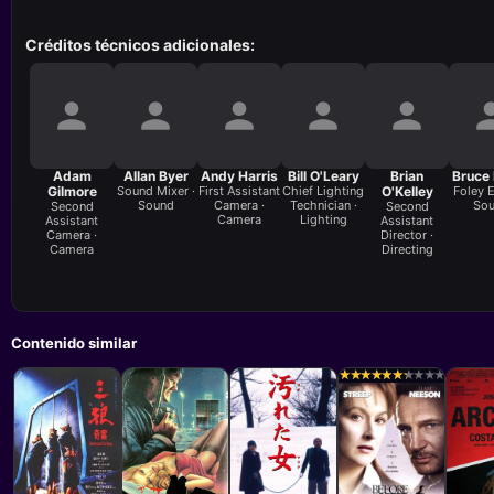
Créditos técnicos adicionales:
Adam
Allan Byer
Andy Harris
Bill O'Leary
Brian
Bruce
Gilmore
Sound Mixer ·
First Assistant
Chief Lighting
O'Kelley
Foley E
Sound
Camera ·
Technician ·
So
Second
Second
Camera
Lighting
Assistant
Assistant
Camera ·
Director ·
Camera
Directing
Contenido similar
★
★
★
★
★
★
★
★
★
★
★
★
★
★
★
★
★
★
★
★