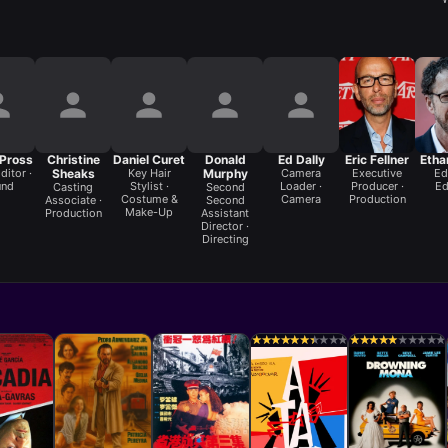
 Pross
Christine
Daniel Curet
Donald
Ed Dally
Eric Fellner
Etha
ditor ·
Sheaks
Key Hair
Murphy
Camera
Executive
Ed
und
Stylist ·
Loader ·
Producer ·
Ed
Casting
Second
Costume &
Camera
Production
Associate ·
Second
Make-Up
Production
Assistant
Director ·
Directing
★
★
★
★
★
★
★
★
★
★
★
★
★
★
★
★
★
★
★
★
★
★
★
★
★
★
★
★
★
★
★
★
★
★
★
★
★
★
★
★