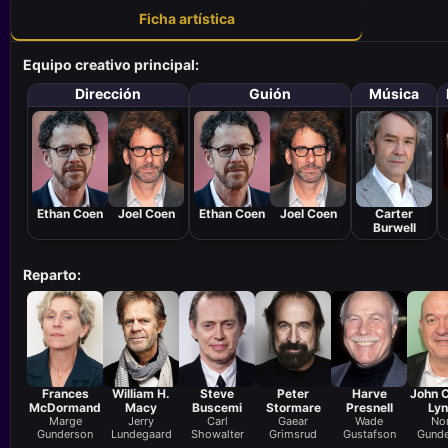
Ficha artística
Equipo creativo principal:
Dirección
Guión
Música
Ethan Coen
Joel Coen
Ethan Coen
Joel Coen
Carter
Burwell
Reparto:
Frances
William H.
Steve
Peter
Harve
John C
McDormand
Macy
Buscemi
Stormare
Presnell
Ly
Marge
Jerry
Carl
Gaear
Wade
No
Gunderson
Lundegaard
Showalter
Grimsrud
Gustafson
Gund