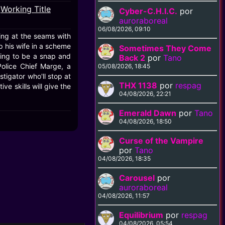
Working Title
,
Cyber-C.H.I.C.
por
auroraboreal
06/08/2026, 09:10
ing at the seams with
ap his wife in a scheme
Sometimes They Come
going to be a snap and
Back 2
por
Tano
Police Chief Marge, a
05/08/2026, 18:45
tigator who'll stop at
THX 1138
por
respag
ve skills will give the
04/08/2026, 22:21
Emerald Dawn
por
Tano
04/08/2026, 18:50
Curse of the Vampire
por
Tano
04/08/2026, 18:35
Carousel
por
auroraboreal
04/08/2026, 11:57
Equilibrium
por
respag
04/08/2026, 05:54