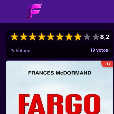
★
★
★
★
★
★
★
★
★
★
★
★
★
★
★
★
★
★
★
★
8,2
19 votos
✎ Valorar
+17