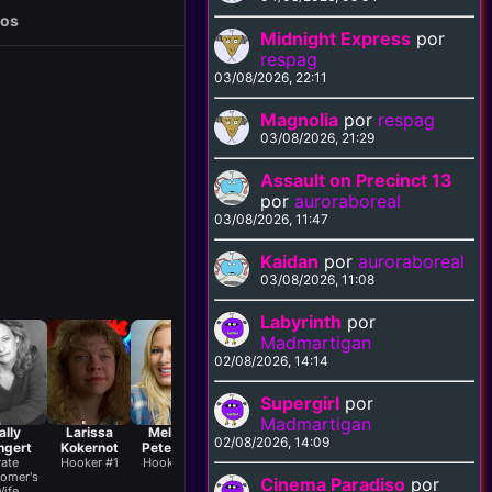
eos
Midnight Express
por
respag
03/08/2026, 22:11
Magnolia
por
respag
03/08/2026, 21:29
Assault on Precinct 13
por
auroraboreal
03/08/2026, 11:47
Kaidan
por
auroraboreal
03/08/2026, 11:08
Labyrinth
por
Madmartigan
02/08/2026, 14:14
Supergirl
por
Madmartigan
ally
Larissa
Melissa
Tony
Larry
Michelle
Bai
02/08/2026, 14:09
ngert
Kokernot
Peterman
Denman
Brandenburg
Hutchison
Mr
rate
Hooker #1
Hooker #2
Scotty
Stan
Escort
omer's
Lundegaard
Grossman
Cinema Paradiso
por
ife