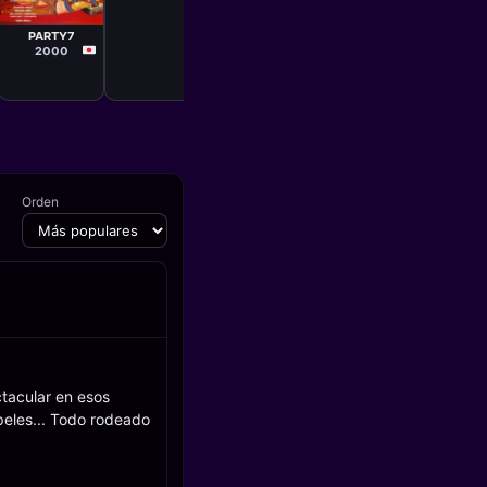
Película
Katsuhito
Ishii
PARTY7
2000
Orden
ctacular en esos
peles... Todo rodeado