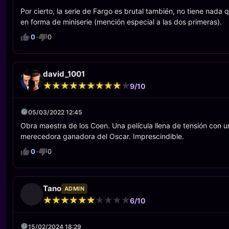
Por cierto, la serie de Fargo es brutal también, no tiene nada
en forma de miniserie (mención especial a las dos primeras).
0
·
0
david_1001
★
★
★
★
★
★
★
★
★
★
★
★
★
★
★
★
★
★
★
★
9/10
05/03/2022 12:45
Obra maestra de los Coen. Una película llena de tensión con 
merecedora ganadora del Oscar. Imprescindible.
0
·
0
Tano
ADMIN
★
★
★
★
★
★
★
★
★
★
★
★
★
★
★
★
★
★
★
★
6/10
15/02/2024 18:29