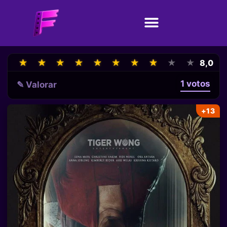
★
★
★
★
★
★
★
★
★
★
★
★
★
★
★
★
★
★
★
★
8,0
1 votos
✎ Valorar
+13