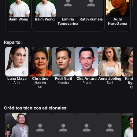
Baim Wong
Baim Wong
Eimiria
Ratih Kumala
Aghi
Tamsyarina
Narottama
Reparto:
Luna Maya
Christine
Fedi Nuril
Oka Antara
Anna Jobling
Kimber
Arini
Hakim
Hendra
Pram
Sari
Ryde
Sri
Tyas
Créditos técnicos adicionales: