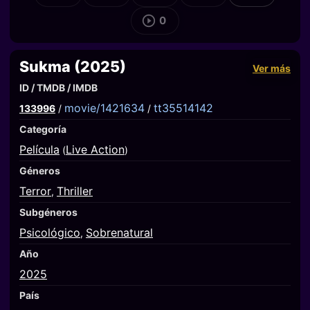
0
Sukma (2025)
Ver más
ID / TMDB / IMDB
movie/1421634
tt35514142
133996
/
/
Categoría
Película
Live Action
(
)
Géneros
Terror
Thriller
,
Subgéneros
Psicológico
Sobrenatural
,
Año
2025
País