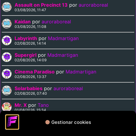
Assault on Precinct 13
por
auroraboreal
03/08/2026, 11:47
Kaidan
por
auroraboreal
03/08/2026, 11:08
Labyrinth
por
Madmartigan
02/08/2026, 14:14
Supergirl
por
Madmartigan
02/08/2026, 14:09
Cinema Paradiso
por
Madmartigan
02/08/2026, 13:37
Solarbabies
por
auroraboreal
02/08/2026, 07:40
Mr. X
por
Tano
01/08/2026, 15:34
Medusa Against the Son of Hercules
por
Tano
Gestionar cookies
01/08/2026, 15:15