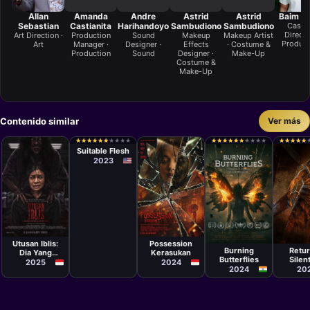
Allan
Amanda
Andre
Astrid
Astrid
Baim W
Sebastian
Castianita
Harihandoyo
Sambudiono
Sambudiono
Casti
Directo
Art Direction ·
Production
Sound
Makeup
Makeup Artist
Product
Art
Manager ·
Designer ·
Effects
· Costume &
Production
Sound
Designer ·
Make-Up
Costume &
Make-Up
Contenido similar
Ver más
Película
Joe Lynch
★
★
★
★
★
★
★
★
★
★
★
★
★
★
★
★
★
★
★
★
★
★
★
★
★
★
★
★
★
★
★
★
★
★
★
★
★
★
★
★
★
★
★
★
★
★
★
★
★
★
Suitable Flesh
2023
Película
Película
Película
Películ
Dyan Sunu
Razka Robby
Shailik
Chris
Prastowo
Ertanto
Utusan Iblis:
Possession
Bhaumik
Gans
Burning
Retur
Dia Yang
Kerasukan
Butterflies
Silent
Berada di
2025
2024
2024
20
Antara Kita