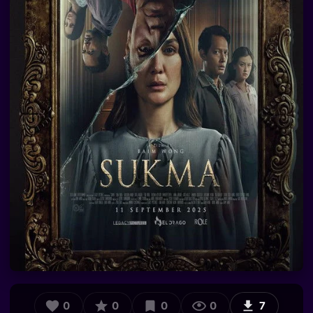
0
0
0
0
7