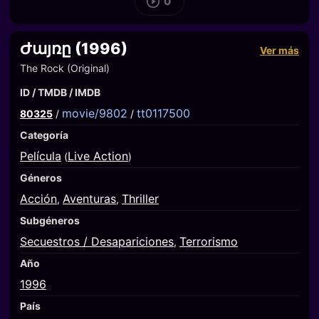
0
Ժայռը (1996)
Ver más
The Rock (Original)
ID / TMDB / IMDB
movie/9802
tt0117500
80325
/
/
Categoría
Película
Live Action
(
)
Géneros
Acción
Aventuras
Thriller
,
,
Subgéneros
Secuestros / Desapariciones
Terrorismo
,
Año
1996
País