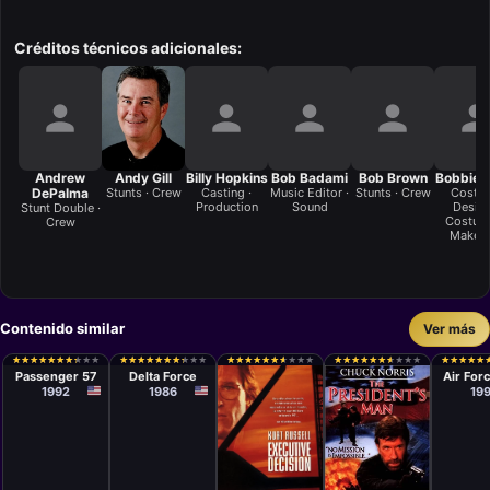
Créditos técnicos adicionales:
Andrew
Andy Gill
Billy Hopkins
Bob Badami
Bob Brown
Bobbie 
DePalma
Stunts · Crew
Casting ·
Music Editor ·
Stunts · Crew
Costu
Production
Sound
Design
Stunt Double ·
Costum
Crew
Make-
Contenido similar
Ver más
Película
Película
Películ
Kevin Hooks
Menahem
Wolfg
★
★
★
★
★
★
★
★
★
★
★
★
★
★
★
★
★
★
★
★
★
★
★
★
★
★
★
★
★
★
★
★
★
★
★
★
★
★
★
★
★
★
★
★
★
★
★
★
★
★
★
★
★
★
★
★
★
★
★
★
★
★
★
★
★
★
★
★
★
★
★
★
★
★
★
★
★
★
★
★
★
★
★
★
★
★
★
★
★
★
Golan
Peters
Passenger 57
Delta Force
Air For
1992
1986
19