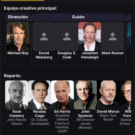
Equipo creativo principal:
Dirección
Guión
Michael Bay
David
Douglas S.
Jonathan
Mark Rosner
Weisberg
Cook
Hensleigh
Z
Reparto:
Sean
Nicolas
Ed Harris
John
David Morse
Willi
Connery
Cage
Brigadier
Spencer
Major Tom
Forsyt
General
Baxter
John Patrick
Dr. Stanley
FBI Director
Special 
Francis X.
Mason
Goodspeed
James
Ernest P
Hummel,
Womack
USMC