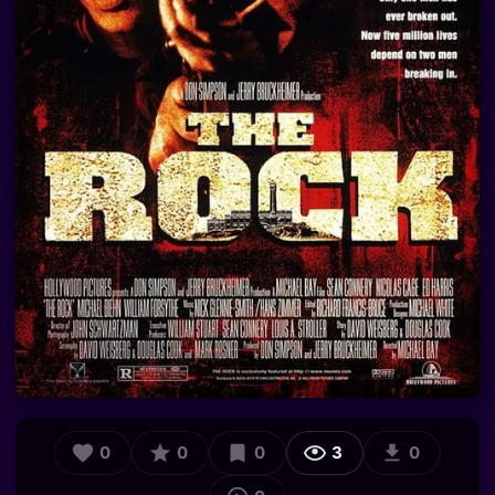
0
0
0
3
0