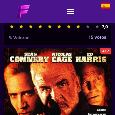
★
★
★
★
★
★
★
★
★
★
★
★
★
★
★
★
★
★
★
★
7,9
15 votos
✎ Valorar
+17