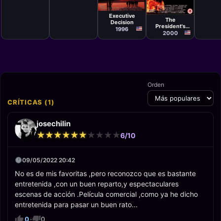
Película
Película
Stuart Baird
Michael
Preece, Eric
Executive
The
Norris
Decision
President's
1996
Man
2000
Orden
CRÍTICAS (1)
josechilin
★
★
★
★
★
★
★
★
★
★
★
★
★
★
★
★
★
★
★
★
6/10
09/05/2022 20:42
No es de mis favoritas ,pero reconozco que es bastante
entretenida ,con un buen reparto,y espectaculares
escenas de acción .Película comercial ,como ya he dicho
entretenida para pasar un buen rato...
0
·
0