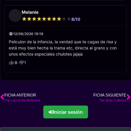
Melanie
★
★
★
★
★
★
★
★
★
★
★
★
★
★
★
★
★
★
★
★
8/10
12/06/2026 19:19
Peliculon de la infancia, la verdad que te cagas de risa y
está muy bien hecha la trama etc, directa al grano y con
unos efectos especiales chulotes jajaja
0
·
1
FICHA ANTERIOR
FICHA SIGUIENTE
The Last of the Mohicans
The Bone Collector
Iniciar sesión