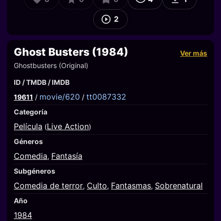
2
Ghost Busters (1984)
Ver más
Ghostbusters (Original)
ID / TMDB / IMDB
movie/620
tt0087332
19611
/
/
Categoría
Película
Live Action
(
)
Géneros
Comedia
Fantasía
,
Subgéneros
Comedia de terror
Culto
Fantasmas
Sobrenatural
,
,
,
Año
1984