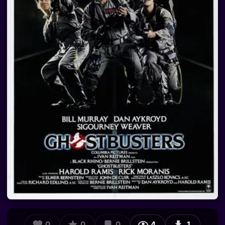
0
0
0
4
1