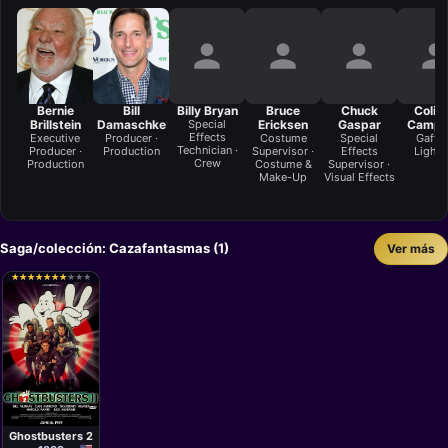
Bernie
Bill
Billy Bryan
Bruce
Chuck
Colin 
Brillstein
Damaschke
Special
Ericksen
Gaspar
Campb
Effects
Executive
Producer ·
Costume
Special
Gaffer
Technician ·
Producer ·
Production
Supervisor ·
Effects
Lighti
Crew
Production
Costume &
Supervisor ·
Make-Up
Visual Effects
Saga/colección: Cazafantasmas (1)
Ver más
★
★
★
★
★
★
★
★
★
★
★
★
★
★
★
★
★
★
★
★
Película
Ivan Reitman
Ghostbusters 2