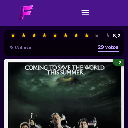
★
★
★
★
★
★
★
★
★
★
★
★
★
★
★
★
★
★
★
★
8,2
29 votos
✎ Valorar
+7