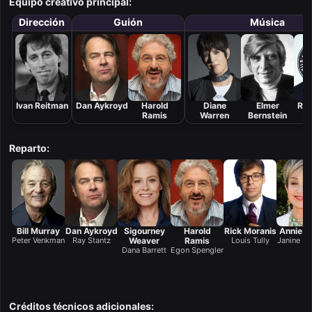
Equipo creativo principal:
Dirección
Guión
Música
Ivan Reitman
Dan Aykroyd
Harold
Diane
Elmer
Ray
Ramis
Warren
Bernstein
Reparto:
Bill Murray
Dan Aykroyd
Sigourney
Harold
Rick Moranis
Annie P
Peter Venkman
Ray Stantz
Weaver
Ramis
Louis Tully
Janine Me
Dana Barrett
Egon Spengler
Créditos técnicos adicionales: