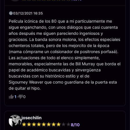
03/12/2021 16:35
Película icónica de los 80 que a mi particularmente me
sigue enganchando, con unos diálogos que casi cuarenta
años después me siguen pareciendo ingeniosos y
graciosos. La banda sonora molona, los efectos especiales
ochenteros totales, pero de los mejorcito de la época
(mama cómprame un colisionador de positrones porfaaá).
Las actuaciones de todo el elenco simplemente,
memorables, especialmente las de Bill Murray que borda el
papel de académico buscavidas y sinvergüenza
buscavidas con su histriónico estilo y el de
Sigourney Weaver que como guardiana de la puerta esta
de quitar el hipo.
1
·
0
josechilin
★
★
★
★
★
★
★
★
★
★
★
★
★
★
★
★
★
★
★
★
8/10