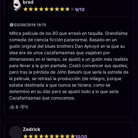
brad
★
★
★
★
★
★
★
★
★
★
★
★
★
★
★
★
★
★
★
★
9/10
03/09/2019 19:15
Mítica película de los 80 que arrasó en taquilla. Grandísima
comedia de ciencia ficción paranormal. Basado en un
guión original del blues brothers Dan Aykoyd en la que su
idea era de unos cazafantasmas que viajaban por
dimensiones en el tiempo, se ajustó a un guión más realista
para llevar a la gran pantalla. Costó convencer sus ajustes,
pero tras la pérdida de John Belushi que sería la estrella de
la película, se retrasó la producción (de milagro, porque
estaba destinada a que nunca se hiciera, como se
determinó en su día) pero se ajustó todo a lo que sería
Cazafantasmas que conocemos.
3
·
0
Zedrick
★
★
★
★
★
★
★
★
★
★
★
★
★
★
★
★
★
★
★
★
10/10