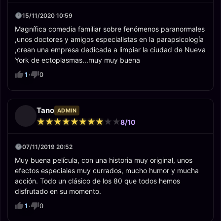
15/11/2020 10:59
Magnífica comedia familiar sobre fenómenos paranormales
,unos doctores y amigos especialistas en la parapsicología
,crean una empresa dedicada a limpiar la ciudad de Nueva
York de ectoplasmas...muy muy buena
1
·
0
Tano
ADMIN
★
★
★
★
★
★
★
★
★
★
★
★
★
★
★
★
★
★
★
★
8/10
07/11/2019 20:52
Muy buena película, con una historia muy original, unos
efectos especiales muy currados, mucho humor y mucha
acción. Todo un clásico de los 80 que todos hemos
disfrutado en su momento.
1
·
0