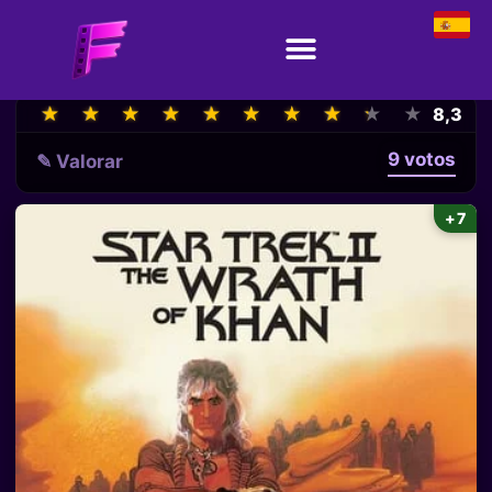
★
★
★
★
★
★
★
★
★
★
★
★
★
★
★
★
★
★
★
★
8,3
9 votos
✎ Valorar
+7