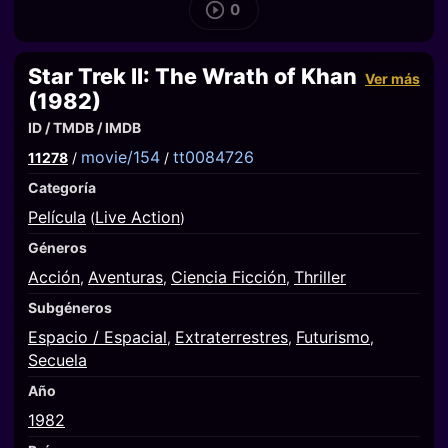
0
Star Trek II: The Wrath of Khan
Ver más
(1982)
ID / TMDB / IMDB
movie/154
tt0084726
11278
/
/
Categoría
Película
Live Action
(
)
Géneros
Acción
Aventuras
Ciencia Ficción
Thriller
,
,
,
Subgéneros
Espacio / Espacial
Extraterrestres
Futurismo
,
,
,
Secuela
Año
1982