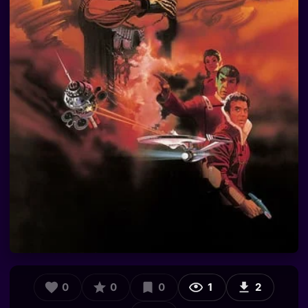
0
0
0
1
2