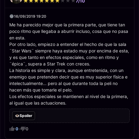
★
★
★
★
★
★
★
★
★
★
★
★
★
★
★
★
★
★
★
★
7/10
16/09/2019 19:20
Me ha parecido mejor que la primera parte, que tiene tan
poco ritmo que llegaba a aburrir incluso, cosa que no pasa
en esta.
Por otro lado, empiezo a entender el hecho de que la sala
¨Star Wars¨ siempre haya estado muy por encima de esta,
y es que tanto en efectos especiales, como en ritmo y
¨épica¨, supera a Star Trek con creces.
La historia es simple y clara, aunque entretenida, con un
enemigo que pretenden decir que es muy superior física e
intelectualmente... pero al que durante toda la peli no
hacen más que tomarle el pelo.
Los efectos especiales se mantienen al nivel de la primera,
al igual que las actuaciones.
Spoiler
0
·
0