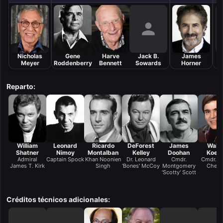
Nicholas
Gene
Harve
Jack B.
James
Meyer
Roddenberry
Bennett
Sowards
Horner
Reparto:
William
Leonard
Ricardo
DeForest
James
Walte
Shatner
Nimoy
Montalban
Kelley
Doohan
Koen
Admiral
Captain Spock
Khan Noonien
Dr. Leonard
Cmdr.
Cmdr. P
James T. Kirk
Singh
'Bones' McCoy
Montgomery
Chek
'Scotty' Scott
Créditos técnicos adicionales: