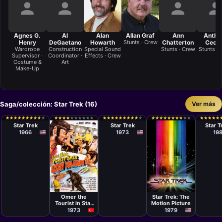
Agnes G.
Al
Alan
Allan Graf
Ann
Antho
Henry
DeGaetano
Howarth
Stunts · Crew
Chatterton
Cece
Wardrobe
Construction
Special Sound
Stunts · Crew
Stunts ·
Supervisor ·
Coordinator ·
Effects · Crew
Costume &
Art
Make-Up
Saga/colección: Star Trek (16)
Ver más
Serie
Serie
Películ
Marc Daniels,
Hal
Leona
★
★
★
★
★
★
★
★
★
★
★
★
★
★
★
★
★
★
★
★
★
★
★
★
★
★
★
★
★
★
★
★
★
★
★
★
★
★
★
★
★
★
★
★
★
★
★
★
★
★
★
★
★
★
★
★
★
★
★
★
★
★
★
★
★
★
★
★
★
★
★
★
★
★
★
★
★
★
★
★
★
★
★
★
★
★
★
★
★
★
Joseph
Sutherland,
Nimoy
Star Trek
Star Trek
Star T
Pevney, Ralph
Bill Reed
1966
1973
19
Senensky,
Vincent
McEveety,
Herb
Wallerstein,
Jud Taylor,
John
Meredyth
Lucas, Marvin
J. Chomsky
Película
Película
Hulki Saner
Robert Wise
Omer the
Star Trek: The
Tourist in Star
Motion Picture
Trek
1973
1979