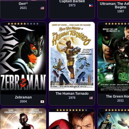
Captain Barbell
Gen¹³
Ultraman: The Ad
1973
Begins
2021
1987
★
★
★
★
★
★
★
★
★
★
★
★
★
★
★
★
★
★
★
★
★
★
★
★
★
★
★
★
★
★
★
★
★
★
Película
Película
Cliff Roquemore
Película
Michel Gondry
Takashi Miike
The Human Tornado
The Green Ho
Zebraman
1976
2011
2004
★
★
★
★
★
★
★
★
★
★
★
★
★
★
★
★
★
★
★
★
★
★
★
★
★
★
★
★
★
★
★
★
★
★