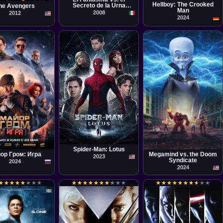
Hellboy: The Crooked
Secreto de la Urna
he Avengers
Man
Maldita
2008
2012
2024
la
Película
Película
rofim
Eric Fogel
Spider-Man: Lotus
ор Гром: Игра
Megamind vs. the Doom
2023
Syndicate
2024
2024
★
★
★
★
★
★
★
★
★
★
★
★
★
★
★
★
★
★
★
★
★
★
★
★
★
★
★
★
★
★
★
★
★
★
★
★
★
★
★
★
★
★
★
★
★
★
★
★
★
★
★
★
★
★
★
★