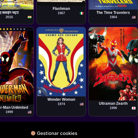
Mino Loy
la
Película
D'Souza
Ib Melchior
Flashman
ए फ़्लाइंग जट्ट
The Time Travelers
1967
2016
1964
★
★
★
★
★
★
★
★
★
★
★
★
★
★
★
★
Película
Vincent McEveety
Película
Shinya Nakajima
Wonder Woman
k Archibald
Ultraman Zearth
1974
r-Man Unlimited
1996
1999
Gestionar cookies