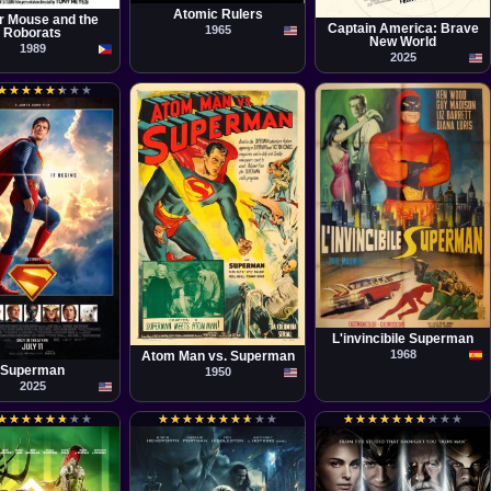
Julius Onah
Atomic Rulers
r Mouse and the
Captain America: Brave
1965
Roborats
New World
1989
2025
★
★
★
★
★
★
★
★
★
★
★
★
★
★
★
★
Película
Paolo Bianchini
Película
Spencer Gordon Bennet
la
L'invincibile Superman
 Gunn
1968
Atom Man vs. Superman
Superman
1950
2025
★
★
★
★
★
★
★
★
★
★
★
★
★
★
★
★
★
★
★
★
★
★
★
★
★
★
★
★
★
★
★
★
★
★
★
★
★
★
★
★
★
★
★
★
★
★
★
★
★
★
★
★
★
★
★
★