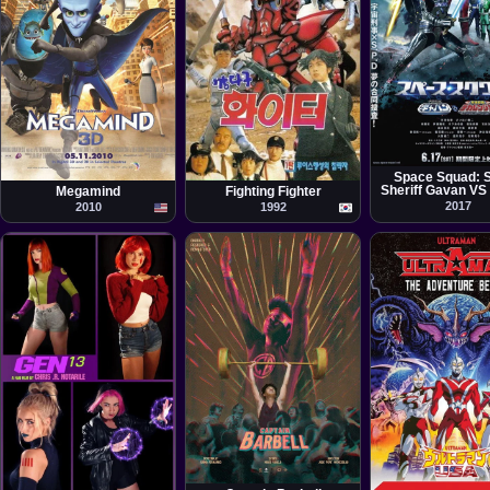
Película
Koichi Sakamoto
Película
Película
Tom McGrath
Ryong Wang
Space Squad: 
Sheriff Gavan VS
Megamind
Fighting Fighter
Investigation S
2017
2010
1992
Detective Ra
Película
Película
Cortometraje
Mitsuo Kusakabe,
Jose 'Pepe' Wenceslao
Chris R. Notarile
Patterson