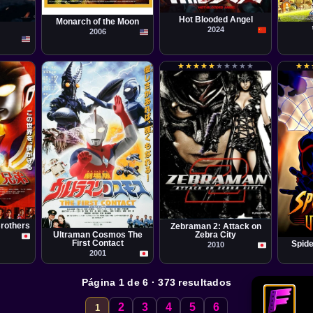
Película
Xin Jin
Pelícu
Richard Lowry
Remo 
Hot Blooded Angel
Monarch of the Moon
2024
2006
★
★
★
★
★
★
★
★
★
★
★
★
★
★
★
★
★
★
★
★
★
★
★
★
Película
Takashi Miike
Película
Toshihiro Iijima
Serie
Brothers
Zebraman 2: Attack on
Patric
Zebra City
Ultraman Cosmos The
First Contact
Spide
2010
2001
Página 1 de 6 · 373 resultados
2
3
4
5
6
1