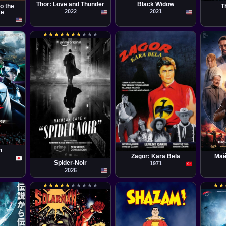
Thor: Love and Thunder
Black Widow
o the
T
2022
2021
se
★
★
★
★
★
★
★
★
★
★
★
★
★
★
★
★
★
★
★
★
Película
Pelícu
Nişan Hançer
Oleg T
n
Serie
Zagor: Kara Bela
Май
Spider-Noir
1971
2026
★
★
★
★
★
★
★
★
★
★
★
★
★
★
★
★
★
★
★
★
★
★
★
★