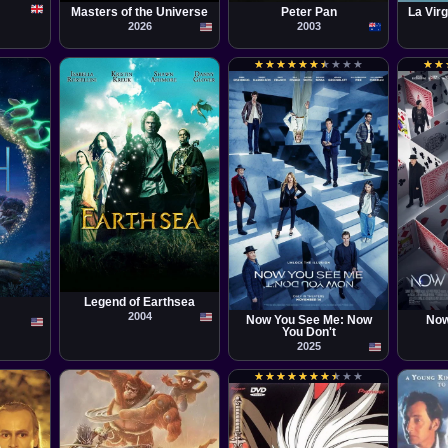
Masters of the Universe
Peter Pan
La Vir
2026
2003
★
★
★
★
★
★
★
★
★
★
★
★
★
★
★
★
★
★
★
★
★
★
★
★
n, Chris
Película
Película
Pelícu
Ruben Fleischer
Jon M
Legend of Earthsea
2004
Now You See Me: Now
Now
You Don't
2025
★
★
★
★
★
★
★
★
★
★
★
★
★
★
★
★
★
★
★
★