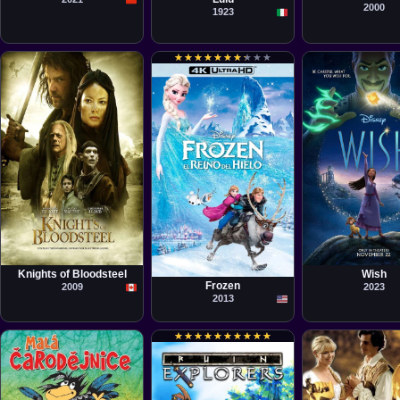
2000
1923
★
★
★
★
★
★
★
★
★
★
★
★
★
★
★
★
★
★
★
★
Película
Fawn Veerasunthor
Película
Película
Buck
Chris Buck, Jennifer Lee
Knights of Bloodsteel
Wish
Frozen
2009
2023
2013
★
★
★
★
★
★
★
★
★
★
★
★
★
★
★
★
★
★
★
★