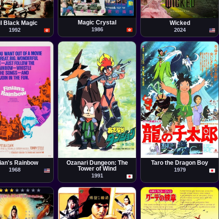
Película
la
Película
Wong Jing
ng-Hua
Jon M. Chu
Magic Crystal
il Black Magic
Wicked
1986
1992
2024
la
Serie
Película
s Ford Coppola
Hiroshi Aoyama
Kirio Urayama
ian's Rainbow
Ozanari Dungeon: The
Taro the Dragon Boy
Tower of Wind
1968
1979
1991
★
★
★
★
★
★
★
★
★
★
★
★
★
★
★
★