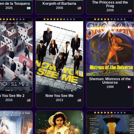
The Princess and the
gen de la Tosquera
Korgoth of Barbaria
Frog
2026
2006
2009
★
★
★
★
★
★
★
★
★
★
★
★
★
★
★
★
★
★
★
★
★
★
★
★
★
★
★
★
★
★
★
★
★
★
★
★
★
★
★
★
★
★
★
★
★
★
★
★
★
★
★
★
★
★
★
★
Película
Tony Y. Reyes
Sheman: Mistress of the
Universe
la
Película
1988
. Chu
Louis Leterrier
 You See Me 2
Now You See Me
2016
2013
★
★
★
★
★
★
★
★
★
★
★
★
★
★
★
★
★
★
★
★