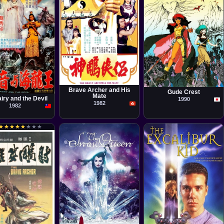
Película
Película
Chang Cheh
Kazuhito Kikuchi
la
 Tai
Brave Archer and His
Gude Crest
Mate
iry and the Devil
1990
1982
1982
★
★
★
★
★
★
★
★
★
★
★
★
★
★
★
★