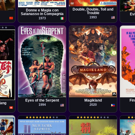
Película
Stuart Margolin
Roberto Bianchi Montero
Pelícu
Ho Me
Double, Double, Toil and
Donne e Magia con
Trouble
Satanasso in Compagnia
Ev
1993
1973
★
★
★
★
★
★
Película
Película
Pelícu
Ricardo Jacques Gale
Christian Acuna
Franci
Eyes of the Serpent
Magikland
Fin
Tang
1994
2020
★
★
★
★
★
★
★
★
★
★
★
★
★
★
★
★
★
★
★
★
★
★
★
★
★
★
★
★
★
★
★
★
★
★
★
★
★
★
★
★
★
★
★
★