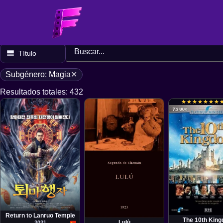
Buscar por
Título
Subgénero: Magia
✕
Resultados totales: 432
★
★
★
★
★
★
★
★
★
★
★
★
★
★
Serie
Película
Cortometraje
Herbert Wise, Dav
Segundo de Chomón
Return to Lanruo Temple
The 10th Kin
Lulù
2021