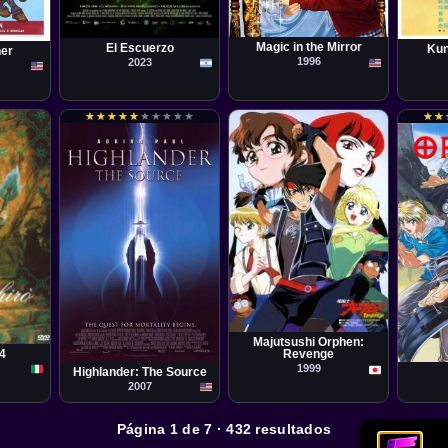
Película
Película
Pelícu
Ted Nicolaou
Augusto Sinay
Chang
au
Magic in the Mirror
El Escuerzo
Kun
ner
1996
2023
★
★
★
★
★
★
★
★
★
★
★
★
★
★
★
★
★
★
★
★
★
★
★
★
Serie
Película
Serie
Majutsushi Orphen:
Brett Leonard
Toru 
 4
Revenge
1999
Highlander: The Source
2007
Página 1 de 7 · 432 resultados