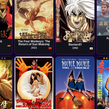
Pelícu
Neil M
Película
Li Wei Ji
Serie
A
Katsuhito Akiyama
ák
The Four Monkeys: The
Return of Sun Wukong
Bastard!!
2021
1992
★
★
★
★
★
★
★
★
★
★
Película