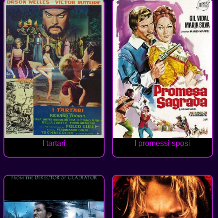
I tartari
I promessi sposi