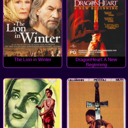
The Lion in Winter
DragonHeart: A New
Beginning