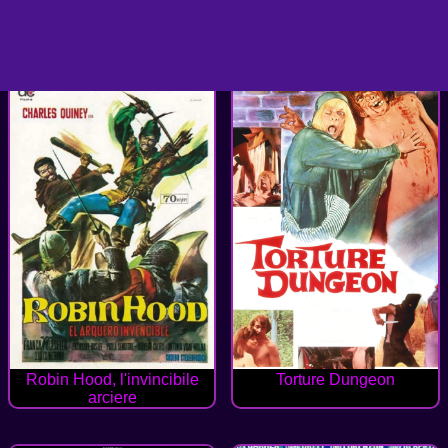
Robin Hood, l'invincibile
Torture Dungeon
arciere