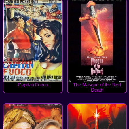
Capitan Fuoco
The Masque of the Red
Death