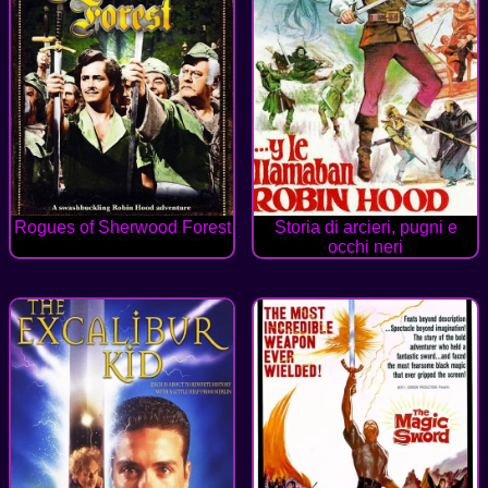
Rogues of Sherwood Forest
Storia di arcieri, pugni e
occhi neri