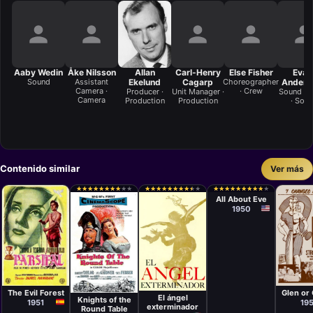
Aaby Wedin
Åke Nilsson
Allan
Carl-Henry
Else Fisher
Eval
Sound
Assistant
Ekelund
Cagarp
Choreographer
Anders
Camera ·
· Crew
Producer ·
Unit Manager ·
Sound Ef
Camera
Production
Production
· Sou
Contenido similar
Ver más
Película
Joseph L.
★
★
★
★
★
★
★
★
★
★
★
★
★
★
★
★
★
★
★
★
★
★
★
★
★
★
★
★
★
★
★
★
★
★
★
★
★
★
★
★
★
★
★
★
★
★
★
★
★
★
★
★
★
★
★
★
★
★
★
★
Mankiewicz
All About Eve
1950
Película
Películ
Película
Película
Carlos
Edwar
Luis Buñuel
Richard
Serrano de
Wood J
The Evil Forest
Glen or
Thorpe
Osma, Daniel
El ángel
Knights of the
1951
19
Mangrané
exterminador
Round Table