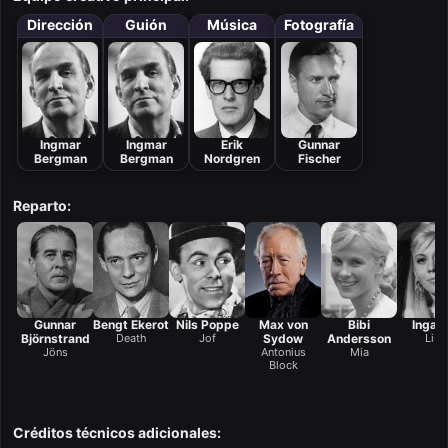
Dirección
Guión
Música
Fotografía
Ingmar
Ingmar
Erik
Gunnar
Bergman
Bergman
Nordgren
Fischer
Reparto:
Gunnar
Bengt Ekerot
Nils Poppe
Max von
Bibi
Inga Gi
Björnstrand
Death
Jof
Sydow
Andersson
Lisa
Jöns
Antonius
Mia
Block
Créditos técnicos adicionales: