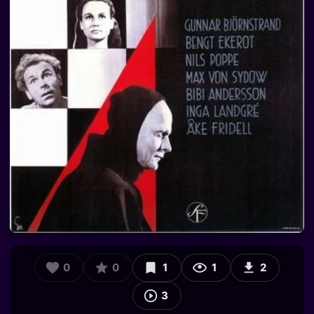
0
0
1
1
2
3