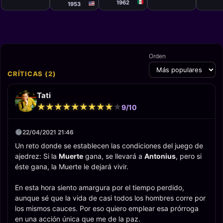
1962
1953
Orden
CRÍTICAS (2)
Tati
★
★
★
★
★
★
★
★
★
★
★
★
★
★
★
★
★
★
★
★
9/10
22/04/2021 21:46
Un reto donde se establecen las condiciones del juego de
ajedrez: Si la
Muerte
gana, se llevará a
Antonius
, pero si
éste gana, la Muerte le dejará vivir.
En esta hora siento amargura por el tiempo perdido,
aunque sé que la vida de casi todos los hombres corre por
los mismos cauces. Por eso quiero emplear esa prórroga
en una acción única que me de la paz.