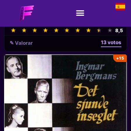
★
★
★
★
★
★
★
★
★
★
★
★
★
★
★
★
★
★
★
★
8,5
13 votos
✎ Valorar
+15