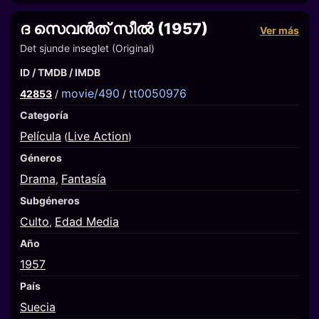
ദ സെവൻത് സീൽ (1957)
Ver más
Det sjunde inseglet (Original)
ID / TMDB / IMDB
movie/490
tt0050976
42853
/
/
Categoría
Película
Live Action
(
)
Géneros
Drama
Fantasía
,
Subgéneros
Culto
Edad Media
,
Año
1957
País
Suecia