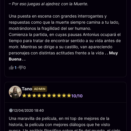
– Por eso juegas al ajedrez con la Muerte.
Una puesta en escena con grandes interrogantes y
respuestas como que la muerte siempre camina a tu lado,
mostrándonos la fragilidad del ser humano.
Comienza la partida, en cuyas pausas Antonius ocupará el
tiempo para tratar de encontrar sentido a su vida antes de
morir. Mientras se dirige a su castillo, van apareciendo
personajes con distintas actitudes frente a la vida
. . Muy
Buena . .
1
·
0
Tano
ADMIN
★
★
★
★
★
★
★
★
★
★
★
★
★
★
★
★
★
★
★
★
10/10
12/04/2020 18:40
Una maravilla de película, en mi top de mejores de la
historia, la película con mejores diálogos que he visto
nunca. Un análisis filosófico sobre el fin del mundo, el cielo,