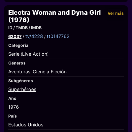
Electra Woman and Dyna Girl
Ver más
(1976)
ID / TMDB / IMDB
tv/4228
tt0147762
62037
/
/
Categoría
Serie
Live Action
(
)
Géneros
Aventuras
Ciencia Ficción
,
Subgéneros
Superhéroes
Año
1976
País
Estados Unidos