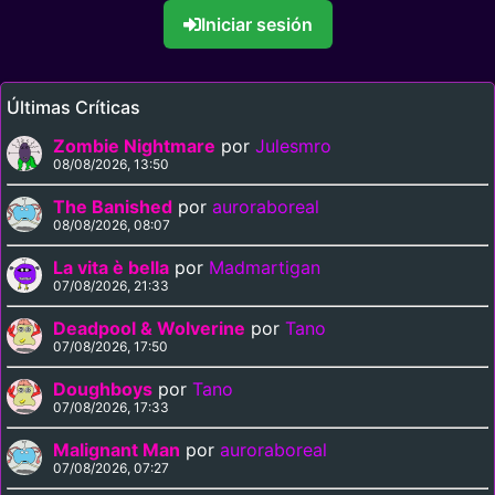
Taguchi,
Kenzō
Iniciar sesión
Maihara,
Naoki Tamura,
Nobuhiro
Suzumura,
Masao
Minowa,
Takeshi
Últimas Críticas
Ogasawara,
Junmochi
Tsutabayashi,
Zombie Nightmare
por
Julesmro
Michio
08/08/2026, 13:50
Konishi, Tarou
Sakamoto,
Atsuo
Okunaka,
The Banished
por
auroraboreal
Takaharu
08/08/2026, 08:07
Saeki, Kenkou
Satou,
Daisuke
Yamazaki,
La vita è bella
por
Madmartigan
Masahiro
07/08/2026, 21:33
Tsukada,
Makoto Tsuji,
Noboru
Matsui,
Deadpool & Wolverine
por
Tano
Shigeho
07/08/2026, 17:50
Hirota,
Masataka
Takamaru,
Kimio
Doughboys
por
Tano
Hirayama,
07/08/2026, 17:33
Hideo Tanaka,
Kiyotaka
Taguchi,
Hiroshi
Malignant Man
por
auroraboreal
Kitamoto,
07/08/2026, 07:27
Hirofumi
Fukuzawa,
Yoshiaki