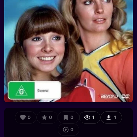
0
0
0
1
1
0