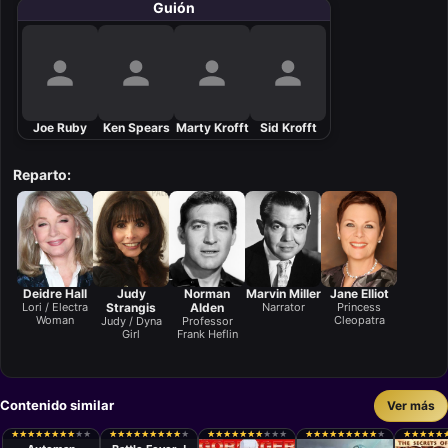
Guión
Joe Ruby
Ken Spears
Marty Krofft
Sid Krofft
Reparto:
Deidre Hall
Judy
Norman
Marvin Miller
Jane Elliot
Lori / Electra
Strangis
Alden
Narrator
Princess
Woman
Cleopatra
Judy / Dyna
Professor
Girl
Frank Heflin
Contenido similar
Ver más
Serie
Serie
Kim Manners,
Koichi
★
★
★
★
★
★
★
★
★
★
★
★
★
★
★
★
★
★
★
★
★
★
★
★
★
★
★
★
★
★
★
★
★
★
★
★
★
★
★
★
★
★
★
★
★
★
★
★
★
★
★
★
★
★
★
★
★
★
★
★
★
★
★
★
★
★
★
★
★
★
★
★
★
★
★
★
★
★
★
★
★
★
★
★
★
★
★
★
★
★
Winrich Kolbe
Takemoto,