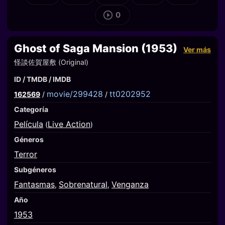
0
Ghost of Saga Mansion (1953)
Ver más
怪談佐賀屋敷 (Original)
ID / TMDB / IMDB
movie/299428
tt0202952
162569
/
/
Categoría
Película
Live Action
(
)
Géneros
Terror
Subgéneros
Fantasmas
Sobrenatural
Venganza
,
,
Año
1953