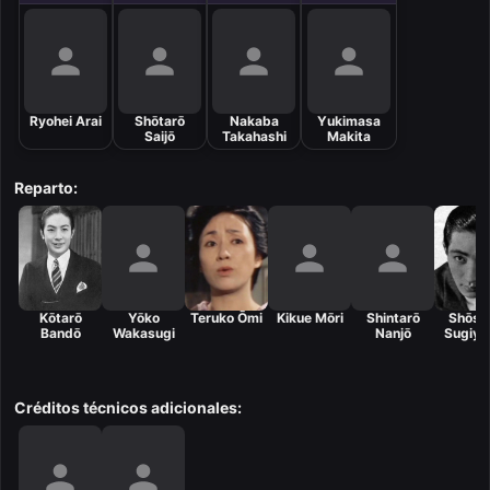
Ryohei Arai
Shōtarō
Nakaba
Yukimasa
Saijō
Takahashi
Makita
Reparto:
Kōtarō
Yōko
Teruko Ōmi
Kikue Mōri
Shintarō
Shōsa
Bandō
Wakasugi
Nanjō
Sugiy
Créditos técnicos adicionales: