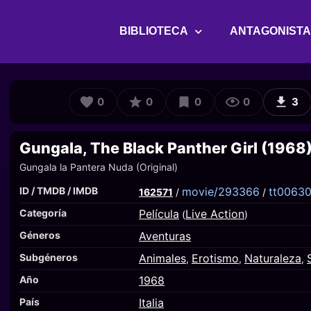
BIBLIOTECA
ANTAGONIST
0
0
0
0
3
Gungala, The Black Panther Girl (1968
Gungala la Pantera Nuda (Original)
ID / TMDB / IMDB
movie/293366
tt0063
162571
/
/
Categoría
Película
Live Action
(
)
Géneros
Aventuras
Subgéneros
Animales
Erotismo
Naturaleza
,
,
,
Año
1968
País
Italia