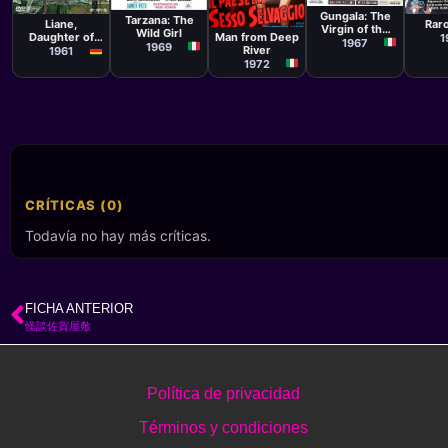
Guido
Eduard von
Raúl
Película
Ferrara
Malatesta
Borsody,
Gungala: The
Umberto
Tarzana: The
Liane,
Rar
Hermann
Lenzi
Virgin of the
Wild Girl
Daughter of
Man from Deep
1
Leitner
Jungle
1967
1969
the Jungle
River
1961
1972
CRÍTICAS (0)
Todavía no hay más críticas.
FICHA ANTERIOR
怪談佐賀屋敷
Política de privacidad
Términos y condiciones