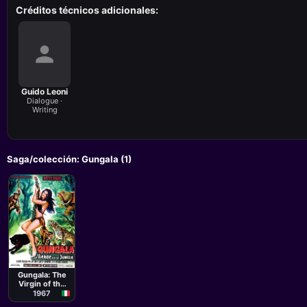
Créditos técnicos adicionales:
Guido Leoni
Dialogue ·
Writing
Saga/colección: Gungala (1)
Película
Romano
Ferrara
Gungala: The
Virgin of the
Jungle
1967