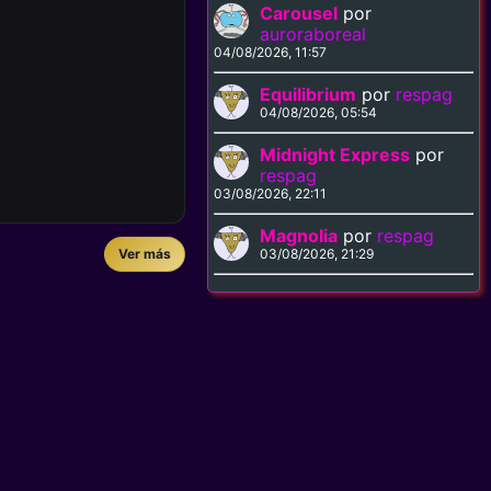
Carousel
por
auroraboreal
04/08/2026, 11:57
Equilibrium
por
respag
04/08/2026, 05:54
Midnight Express
por
respag
03/08/2026, 22:11
Magnolia
por
respag
Ver más
03/08/2026, 21:29