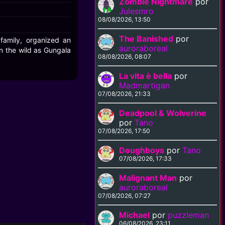
Zombie Nightmare
por
Julesmro
08/08/2026, 13:50
The Banished
por
family, organized an
auroraboreal
in the wild as Gungala
08/08/2026, 08:07
La vita è bella
por
Madmartigan
07/08/2026, 21:33
Deadpool & Wolverine
por
Tano
07/08/2026, 17:50
Doughboys
por
Tano
07/08/2026, 17:33
Malignant Man
por
auroraboreal
07/08/2026, 07:27
Michael
por
puzzleman
06/08/2026, 23:11