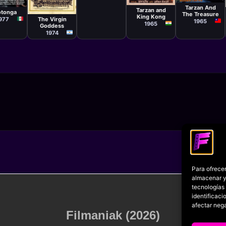
A. Shamsheer
 Ramírez
Película
Tarzan And
Dirk de
Tarzan and
otonga
The Treasure
Villiers
King Kong
The Virgin
977
1965
1965
Goddess
1974
Para ofrecer
almacenar y/
tecnologías
identificaci
afectar nega
Filmaniak (2026)