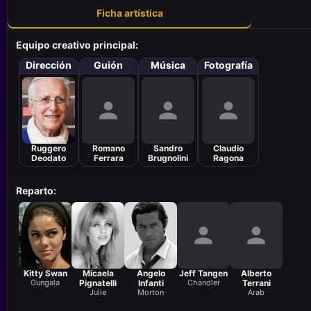
Ficha artística
Equipo creativo principal:
Dirección
Guión
Música
Fotografía
Ruggero
Romano
Sandro
Claudio
Deodato
Ferrara
Brugnolini
Ragona
Reparto:
Kitty Swan
Micaela
Angelo
Jeff Tangen
Alberto
Gungala
Pignatelli
Infanti
Chandler
Terrani
Julie
Morton
Arab