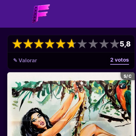
★
★
★
★
★
★
★
★
★
★
★
★
★
★
★
★
★
★
★
★
5,8
2 votos
✎ Valorar
S/C