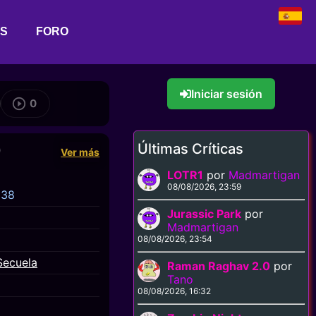
AS
FORO
Iniciar sesión
0
Últimas Críticas
)
Ver más
LOTR1
por
Madmartigan
08/08/2026, 23:59
038
Jurassic Park
por
Madmartigan
08/08/2026, 23:54
Secuela
Raman Raghav 2.0
por
Tano
08/08/2026, 16:32