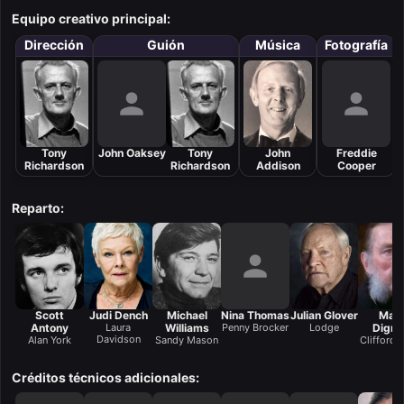
Equipo creativo principal:
Dirección
Guión
Música
Fotografía
Tony
John Oaksey
Tony
John
Freddie
Richardson
Richardson
Addison
Cooper
Reparto:
Scott
Judi Dench
Michael
Nina Thomas
Julian Glover
Mar
Antony
Laura
Williams
Penny Brocker
Lodge
Dign
Davidson
Alan York
Sandy Mason
Clifford 
Créditos técnicos adicionales: