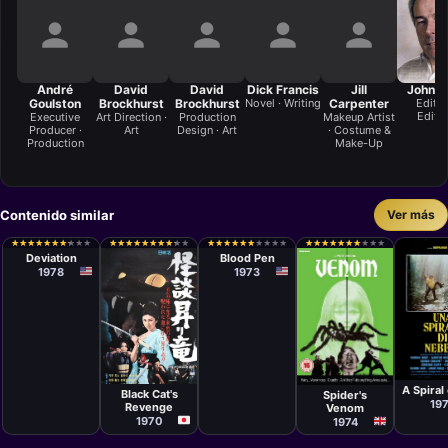
André
David
David
Dick Francis
Jill
John G
Goulston
Brockhurst
Brockhurst
Novel · Writing
Carpenter
Editor
Editi
Executive
Art Direction ·
Production
Makeup Artist
Producer ·
Art
Design · Art
· Costume &
Production
Make-Up
Contenido similar
Ver más
Película
Película
Karen Arthur
Marc
★
★
★
★
★
★
★
★
★
★
★
★
★
★
★
★
★
★
★
★
★
★
★
★
★
★
★
★
★
★
★
★
★
★
★
★
★
★
★
★
★
★
★
★
★
★
★
★
★
★
★
★
★
★
★
★
★
★
★
★
★
★
★
★
★
★
★
★
★
★
★
★
★
★
★
★
★
★
★
★
Lawrence
Deviation
Blood Pen
1978
1973
Películ
Película
Película
Eripra
Teruo Ishii
Peter Sykes
Viscon
A Spiral
Black Cat's
Spider's
19
Revenge
Venom
1970
1974