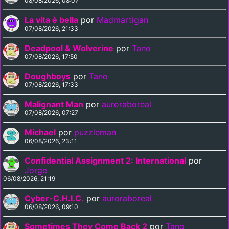
08/08/2026, 08:07
La vita è bella
por
Madmartigan
07/08/2026, 21:33
Deadpool & Wolverine
por
Tano
07/08/2026, 17:50
Doughboys
por
Tano
07/08/2026, 17:33
Malignant Man
por
auroraboreal
07/08/2026, 07:27
Michael
por
puzzleman
06/08/2026, 23:11
Confidential Assignment 2: International
por
Jorge
06/08/2026, 21:19
Cyber-C.H.I.C.
por
auroraboreal
06/08/2026, 09:10
Sometimes They Come Back 2
por
Tano