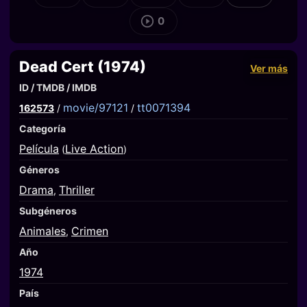
0
Dead Cert (1974)
Ver más
ID / TMDB / IMDB
movie/97121
tt0071394
162573
/
/
Categoría
Película
Live Action
(
)
Géneros
Drama
Thriller
,
Subgéneros
Animales
Crimen
,
Año
1974
País