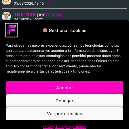
05/08/2026, 18:45
THX 1138
por
respag
04/08/2026, 22:21
Emerald Dawn
por
Tano
Gestionar cookies
04/08/2026, 18:50
Para ofrecer las mejores experiencias, utilizamos tecnologías como las
cookies para almacenar y/o acceder a la información del dispositivo. El
Política de privacidad
consentimiento de estas tecnologías nos permitirá procesar datos como
el comportamiento de navegación o las identificaciones únicas en este
Términos y condiciones
sitio. No consentir o retirar el consentimiento, puede afectar
Política de cookies
negativamente a ciertas características y funciones.
Aviso Legal
Aceptar
Filmaniak (2026)
Denegar
© All rights reserved
Ver preferencias
RRSS
Privacy Policy
Legal notice