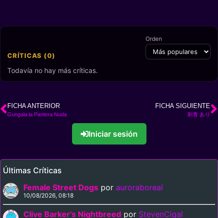
Orden
CRÍTICAS (0)
Todavía no hay más críticas.
FICHA ANTERIOR
FICHA SIGUIENTE
Gungala la Pantera Nuda
刺青 あり
Iniciar sesión
Últimas Críticas
Female Street Dogs
por
auroraboreal
10/08/2026, 08:18
Clive Barker's Nightbreed
por
StevenCigal