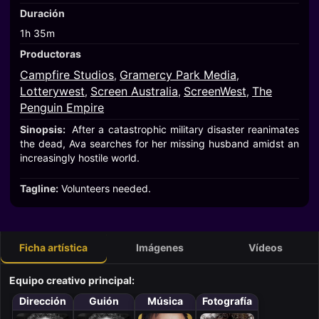
Duración
1h 35m
Productoras
Campfire Studios
Gramercy Park Media
,
,
Lotterywest
Screen Australia
ScreenWest
The
,
,
,
Penguin Empire
Sinopsis:
After a catastrophic military disaster reanimates
the dead, Ava searches for her missing husband amidst an
increasingly hostile world.
Tagline:
Volunteers needed.
Ficha artística
Imágenes
Vídeos
Equipo creativo principal:
Dirección
Guión
Música
Fotografía