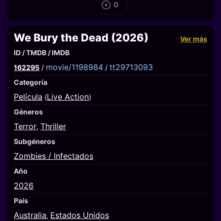
0
We Bury the Dead (2026)
Ver más
ID / TMDB / IMDB
movie/1198984
tt29713093
162295
/
/
Categoría
Película
Live Action
(
)
Géneros
Terror
Thriller
,
Subgéneros
Zombies / Infectados
Año
2026
País
Australia
Estados Unidos
,