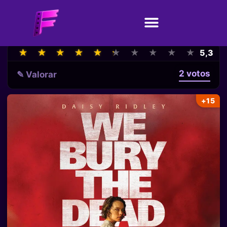
★
★
★
★
★
★
★
★
★
★
★
★
★
★
★
★
★
★
★
★
5,3
2 votos
✎ Valorar
+15