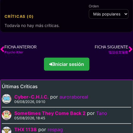
Orden
CRÍTICAS (0)
Todavía no hay más críticas.
FICHA ANTERIOR
FICHA SIGUIENTE
Psycho Killer
怪談佐賀屋敷
Iniciar sesión
Últimas Críticas
Cyber-C.H.I.C.
por
auroraboreal
06/08/2026, 09:10
Sometimes They Come Back 2
por
Tano
05/08/2026, 18:45
THX 1138
por
respag