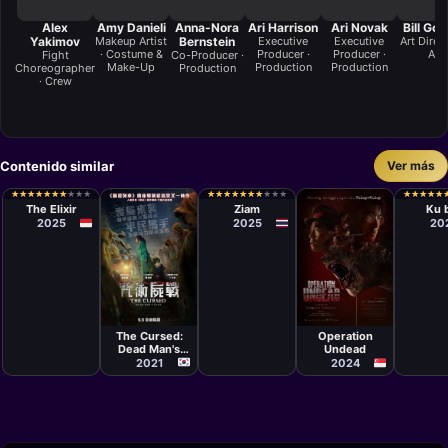
Alex
Amy Danieli
Anna-Nora
Ari Harrison
Ari Novak
Bill Go
Yakimov
Makeup Artist
Bernstein
Executive
Executive
Art Direct
· Costume &
Producer ·
Producer ·
Art
Fight
Co-Producer ·
Make-Up
Production
Production
Choreographer
Production
· Crew
Contenido similar
Ver más
Película
Película
Películ
Kimo
Kulp Kaljareuk
Rob J
★
★
★
★
★
★
★
★
★
★
★
★
★
★
★
★
★
★
★
★
★
★
★
★
★
★
★
★
★
★
★
★
★
★
★
★
★
★
★
★
★
★
★
★
★
★
★
★
★
★
Stamboel
The Elixir
Ziam
Ku 
2025
2025
20
Película
Película
Kim Yong-
Kongkiat
wan
Khomsiri
The Cursed:
Operation
Dead Man's
Undead
Prey
2021
2024