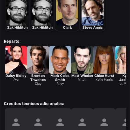
Zak Hilditch
Zak Hilditch
Clark
Steve Annis
Reparto:
Daisy Ridley
Brenton
Mark Coles
Matt Whelan
Chloe Hurst
Kym
Ava
Thwaites
Smith
Mitch
Katie Harris
Jacks
Clay
Riley
Lt. Wil
Créditos técnicos adicionales: