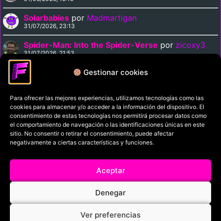
Solarbabies
por
Madmartigan
31/07/2026, 23:13
Spider-Man: Into the Spider-Verse
por
zicoxy3
31/07/2026, 21:53
Arrival
por
zicoxy3
Gestionar cookies
31/07/2026, 21:33
Para ofrecer las mejores experiencias, utilizamos tecnologías como las
cookies para almacenar y/o acceder a la información del dispositivo. El
Política de privacidad
consentimiento de estas tecnologías nos permitirá procesar datos como
el comportamiento de navegación o las identificaciones únicas en este
Términos y condiciones
sitio. No consentir o retirar el consentimiento, puede afectar
Política de cookies
negativamente a ciertas características y funciones.
Aviso Legal
Aceptar
Filmaniak (2026)
Denegar
© All rights reserved
Ver preferencias
RRSS