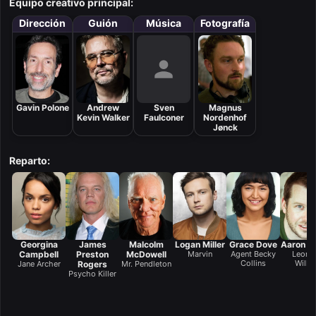
Equipo creativo principal:
Dirección
Guión
Música
Fotografía
Gavin Polone
Andrew
Sven
Magnus
Kevin Walker
Faulconer
Nordenhof
Jønck
Reparto:
Georgina
James
Malcolm
Logan Miller
Grace Dove
Aaron M
Campbell
Preston
McDowell
Marvin
Agent Becky
Leona
Collins
Wilke
Jane Archer
Rogers
Mr. Pendleton
Psycho Killer