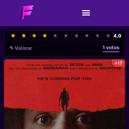
★
★
★
★
★
★
★
★
★
★
★
★
★
★
★
★
★
★
★
★
4,0
1 votos
✎ Valorar
+17