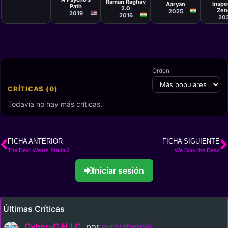
Raman Raghav
Inspe
Aaryan
Path
2.0
Zen
2025
2019
2016
20
Orden
CRÍTICAS (0)
Todavía no hay más críticas.
FICHA ANTERIOR
FICHA SIGUIENTE
The Devil Wears Prada 2
We Bury the Dead
Iniciar sesión
Últimas Críticas
Cyber-C.H.I.C.
por
auroraboreal