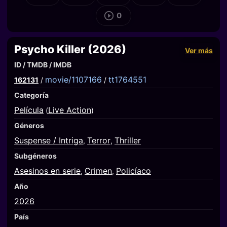
0
Psycho Killer (2026)
Ver más
ID / TMDB / IMDB
movie/1107166
tt1764551
162131
/
/
Categoría
Película
Live Action
(
)
Géneros
Suspense / Intriga
Terror
Thriller
,
,
Subgéneros
Asesinos en serie
Crimen
Policíaco
,
,
Año
2026
País