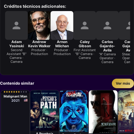
Créditos técnicos adicionales:
Adam
Andrew
Arnon
Caley
Carlos
Carlo
Yasinski
Kevin Walker
Milchan
Gibson
Gajardo-
Gajard
Second
Producer ·
Producer ·
First Assistant
Avila
Avil
Assistant "B"
Production
Production
"B" Camera ·
"A" Camera
Steadi
Camera ·
Camera
Operator ·
Operato
Camera
Camera
Came
Contenido similar
Ver más
Película
James Wan
★
★
★
★
★
★
★
★
★
★
★
★
★
★
★
★
★
★
★
★
Malignant Man
2021
Película
Película
Películ
Película
Rocky
Anurag
Chinm
Praveen K.
Costanzo
Kashyap
Mandl
A Psycho's