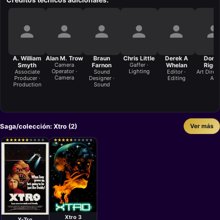
A. William
Alan M. Trow
Braun
Chris Little
Derek A
Dona
Smyth
Camera
Farnon
Gaffer ·
Whelan
Rigg
Operator ·
Lighting
Associate
Sound
Editor ·
Art Direct
Camera
Producer ·
Designer ·
Editing
Art
Production
Sound
Saga/colección: Xtro (2)
Ver más
★
★
★
★
★
★
★
★
★
★
★
★
★
★
★
★
★
★
★
★
★
★
★
★
★
★
★
★
★
★
★
★
★
★
★
★
★
★
★
★
Película
Película
Harry Bromley
Harry Bromley
Davenport
Davenport
Xtro 3
X-Tro