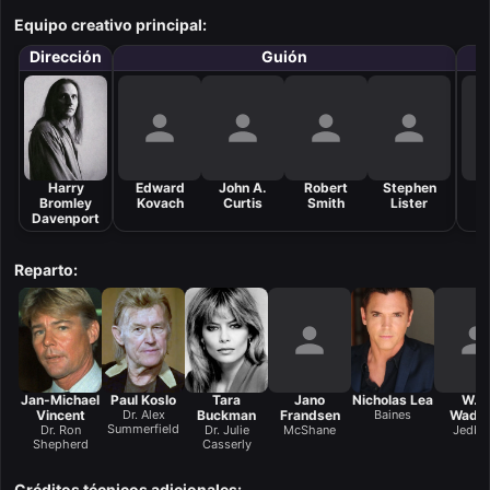
Equipo creativo principal:
Dirección
Guión
Harry
Edward
John A.
Robert
Stephen
Bromley
Kovach
Curtis
Smith
Lister
F
Davenport
Reparto:
Jan-Michael
Paul Koslo
Tara
Jano
Nicholas Lea
W.F.
Vincent
Dr. Alex
Buckman
Frandsen
Baines
Wadd
Summerfield
Dr. Ron
Dr. Julie
McShane
Jedbu
Shepherd
Casserly
Créditos técnicos adicionales: