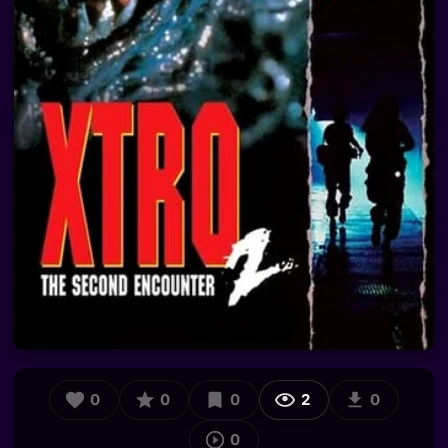
0
0
0
2
0
0