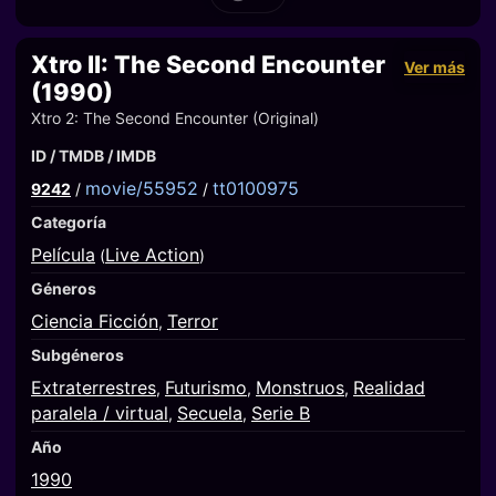
Xtro II: The Second Encounter
Ver más
(1990)
Xtro 2: The Second Encounter (Original)
ID / TMDB / IMDB
movie/55952
tt0100975
9242
/
/
Categoría
Película
Live Action
(
)
Géneros
Ciencia Ficción
Terror
,
Subgéneros
Extraterrestres
Futurismo
Monstruos
Realidad
,
,
,
paralela / virtual
Secuela
Serie B
,
,
Año
1990