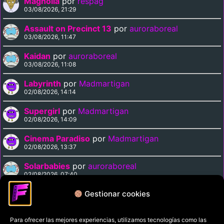
Magnolia
por
respag
03/08/2026, 21:29
Assault on Precinct 13
por
auroraboreal
03/08/2026, 11:47
Kaidan
por
auroraboreal
03/08/2026, 11:08
Labyrinth
por
Madmartigan
02/08/2026, 14:14
Supergirl
por
Madmartigan
02/08/2026, 14:09
Cinema Paradiso
por
Madmartigan
02/08/2026, 13:37
Solarbabies
por
auroraboreal
02/08/2026, 07:40
Mr. X
por
Tano
Gestionar cookies
01/08/2026, 15:34
Para ofrecer las mejores experiencias, utilizamos tecnologías como las