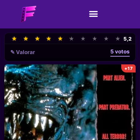
★
★
★
★
★
★
★
★
★
★
★
★
★
★
★
★
★
★
★
★
5,2
5 votos
✎ Valorar
+17