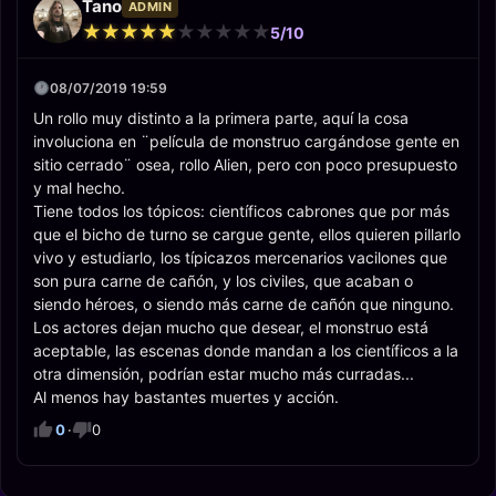
Tano
ADMIN
★
★
★
★
★
★
★
★
★
★
★
★
★
★
★
★
★
★
★
★
5/10
08/07/2019 19:59
Un rollo muy distinto a la primera parte, aquí la cosa
involuciona en ¨película de monstruo cargándose gente en
sitio cerrado¨ osea, rollo Alien, pero con poco presupuesto
y mal hecho.
Tiene todos los tópicos: científicos cabrones que por más
que el bicho de turno se cargue gente, ellos quieren pillarlo
vivo y estudiarlo, los típicazos mercenarios vacilones que
son pura carne de cañón, y los civiles, que acaban o
siendo héroes, o siendo más carne de cañón que ninguno.
Los actores dejan mucho que desear, el monstruo está
aceptable, las escenas donde mandan a los científicos a la
otra dimensión, podrían estar mucho más curradas...
Al menos hay bastantes muertes y acción.
0
·
0