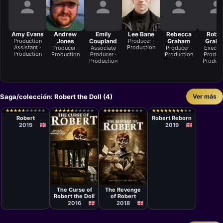
Amy Evans
Andrew
Emily
Lee Bane
Rebecca
Robe
Production
Jones
Coupland
Producer ·
Graham
Grah
Assistant ·
Production
Producer ·
Associate
Producer ·
Execut
Production
Production
Producer ·
Production
Produce
Production
Product
Saga/colección: Robert the Doll (4)
Ver más
Película
Película
Andrew Jones
Andrew Jones
★
★
★
★
★
★
★
★
★
★
★
★
★
★
★
★
★
★
★
★
★
★
★
★
★
★
★
★
★
★
★
★
★
★
★
★
★
★
★
★
★
★
★
★
★
★
★
★
★
★
★
★
★
★
★
★
★
★
★
★
★
★
★
★
★
★
★
★
★
★
★
★
★
★
★
★
★
★
★
★
Robert
Robert Reborn
2015
2019
Película
Película
Andrew Jones
Andrew Jones
The Curse of
The Revenge
Robert the Doll
of Robert
2016
2018