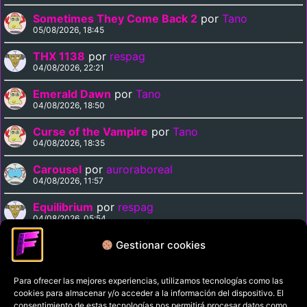
Sometimes They Come Back 2
por
Tano
05/08/2026, 18:45
THX 1138
por
respag
04/08/2026, 22:21
Emerald Dawn
por
Tano
04/08/2026, 18:50
Curse of the Vampire
por
Tano
04/08/2026, 18:35
Carousel
por
auroraboreal
04/08/2026, 11:57
Equilibrium
por
respag
04/08/2026, 05:54
Midnight Express
por
respag
Gestionar cookies
03/08/2026, 22:11
Para ofrecer las mejores experiencias, utilizamos tecnologías como las
cookies para almacenar y/o acceder a la información del dispositivo. El
Política de privacidad
consentimiento de estas tecnologías nos permitirá procesar datos como