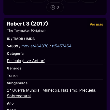
0
Robert 3 (2017)
Ver más
The Toymaker (Original)
ID / TMDB / IMDB
movie/464870
tt5457454
54809
/
/
Categoría
Película
Live Action
(
)
Géneros
Terror
Subgéneros
2ª Guerra Mundial
Muñecos
Nazismo
Precuela
,
,
,
,
Sobrenatural
Año