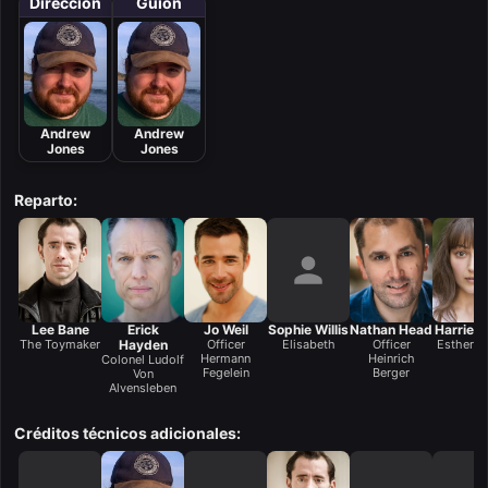
Dirección
Guión
Andrew
Andrew
Jones
Jones
Reparto:
Lee Bane
Erick
Jo Weil
Sophie Willis
Nathan Head
Harriet 
The Toymaker
Hayden
Officer
Elisabeth
Officer
Esther M
Hermann
Heinrich
Colonel Ludolf
Fegelein
Berger
Von
Alvensleben
Créditos técnicos adicionales: