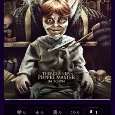
0
0
0
0
1