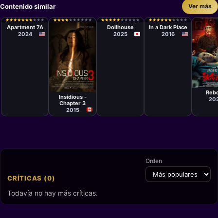
Contenido similar
Ver más
Película
Película
Película
Natalie Erika
Shinobu
William Brent
★
★
★
★
★
★
★
★
★
★
★
★
★
★
★
★
★
★
★
★
★
★
★
★
★
★
★
★
★
★
★
★
★
★
★
★
★
★
★
★
★
★
★
★
★
★
★
★
★
★
★
★
★
★
★
★
★
★
★
★
★
★
★
★
★
★
★
★
★
★
★
★
★
★
★
★
★
★
★
★
James
Yaguchi
Bell
Apartment 7A
Dollhouse
In a Dark Place
2024
2025
2016
Películ
Película
Danny
Leigh
Phat
Reb
Whannell
Insidious -
20
Chapter 3
2015
Orden
CRÍTICAS (0)
Todavía no hay más críticas.