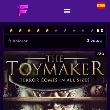
★
★
★
★
★
★
★
★
★
★
★
★
★
★
★
★
★
★
★
★
5,0
2 votos
✎ Valorar
S/C