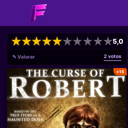
★
★
★
★
★
★
★
★
★
★
★
★
★
★
★
★
★
★
★
★
5,0
2 votos
✎ Valorar
+15