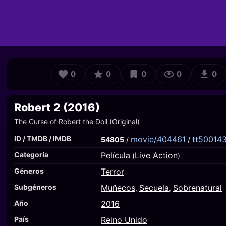
0
0
0
0
0
Robert 2 (2016)
The Curse of Robert the Doll (Original)
ID / TMDB / IMDB
movie/404461
tt50014
54805
/
/
Categoría
Película
Live Action
(
)
Géneros
Terror
Subgéneros
Muñecos
Secuela
Sobrenatural
,
,
Año
2016
País
Reino Unido