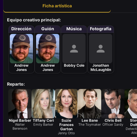
Ficha artística
Equipo creativo principal:
Dirección
Guión
Música
Fotografía
Andrew
Andrew
Bobby Cole
Jonathan
Jones
Jones
McLaughlin
Reparto:
Nigel Barber
Tiffany Ceri
Suzie
Lee Bane
Chris Bell
Ste
Walter
Emily Barker
Frances
The Toymaker
Officer Sardy
Dol
Berenson
Garton
Detecti
Atk
Jenny Otto