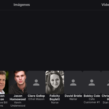
Imágenes
Víd
ven
Jason
Clare Gollop
Felicity
David Bridle
Bobby Cole
Chri
ton
Homewood
Ethel Mason
Boylett
Waiter
Cafe
H
Customer #1
ve Bill
Kevin
Nurse
Stan
ins
Underwood