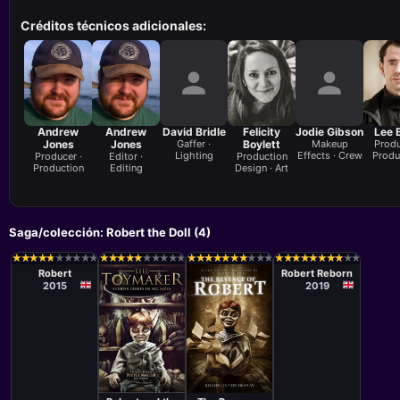
Créditos técnicos adicionales:
Andrew
Andrew
David Bridle
Felicity
Jodie Gibson
Lee 
Jones
Jones
Gaffer ·
Boylett
Makeup
Produ
Lighting
Effects · Crew
Produ
Producer ·
Editor ·
Production
Production
Editing
Design · Art
Saga/colección: Robert the Doll (4)
Película
Película
Andrew Jones
Andrew Jones
★
★
★
★
★
★
★
★
★
★
★
★
★
★
★
★
★
★
★
★
★
★
★
★
★
★
★
★
★
★
★
★
★
★
★
★
★
★
★
★
★
★
★
★
★
★
★
★
★
★
★
★
★
★
★
★
★
★
★
★
★
★
★
★
★
★
★
★
★
★
★
★
★
★
★
★
★
★
★
★
Robert
Robert Reborn
2015
2019
Película
Película
Andrew Jones
Andrew Jones