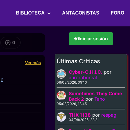
BIBLIOTECA
ANTAGONISTAS
FORO
Iniciar sesión
0
Últimas Críticas
Ver más
Cyber-C.H.I.C.
por
auroraboreal
36
06/08/2026, 09:10
Sometimes They Come
Back 2
por
Tano
05/08/2026, 18:45
THX 1138
por
respag
04/08/2026, 22:21