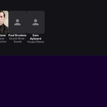
Bane
Paul Brookes
Sam
cer ·
Sound Mixer ·
Aylward
ction
Sound
Visual Effects