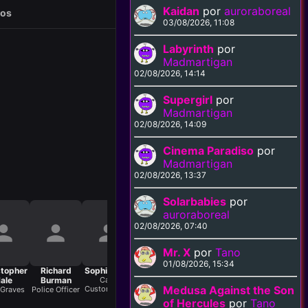
Kaidan
por
auroraboreal
eos
03/08/2026, 11:08
Labyrinth
por
Madmartigan
02/08/2026, 14:14
Supergirl
por
Madmartigan
02/08/2026, 14:09
Cinema Paradiso
por
Madmartigan
02/08/2026, 13:37
Solarbabies
por
auroraboreal
02/08/2026, 07:40
Mr. X
por
Tano
01/08/2026, 15:34
stopher
Richard
Sophie Cole
Kate Piper
Kira Brown
Claire
She
ale
Burman
Cafe
Cafe
Cafe
Henderson
Medusa Against the Son
Customer #2
Customer #5
Customer #3
Cus
 Graves
Police Officer
Cafe
Customer #6
of Hercules
por
Tano