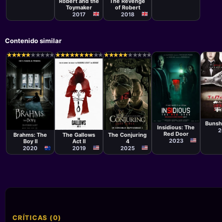
Robert and the
The Revenge
Toymaker
of Robert
2017
2018
Contenido similar
★
★
★
★
★
★
★
★
★
★
★
★
★
★
★
★
★
★
★
★
★
★
★
★
★
★
★
★
★
★
★
★
★
★
★
★
★
★
★
★
★
★
★
★
★
★
★
★
★
★
★
★
★
★
★
★
★
★
★
★
Pelíc
Película
Ahn 
Patrick Wilson
ki
Película
Película
Película
Bunsh
Chris Lofing,
Michael
William Brent
Insidious: The
2
Travis Cluff
Chaves
Bell
Red Door
The Gallows
The Conjuring
Brahms: The
2023
Act II
4
Boy II
2019
2025
2020
CRÍTICAS (0)