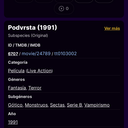
0
Podvrsta (1991)
Ver más
Subspecies (Original)
ID / TMDB / IMDB
movie/24789
tt0103002
6707
/
/
Categoría
Película
Live Action
(
)
Géneros
Fantasía
Terror
,
Subgéneros
Gótico
Monstruos
Sectas
Serie B
Vampirismo
,
,
,
,
Año
1991