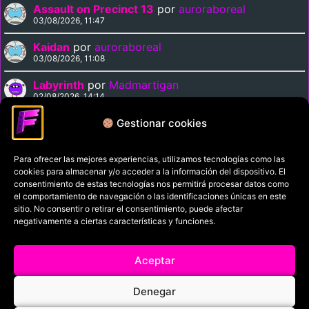
Assault on Precinct 13
por
auroraboreal
03/08/2026, 11:47
Kaidan
por
auroraboreal
03/08/2026, 11:08
Labyrinth
por
Madmartigan
02/08/2026, 14:14
Supergirl
por
Madmartigan
Gestionar cookies
02/08/2026, 14:09
Para ofrecer las mejores experiencias, utilizamos tecnologías como las
cookies para almacenar y/o acceder a la información del dispositivo. El
Política de privacidad
consentimiento de estas tecnologías nos permitirá procesar datos como
el comportamiento de navegación o las identificaciones únicas en este
Términos y condiciones
sitio. No consentir o retirar el consentimiento, puede afectar
Política de cookies
negativamente a ciertas características y funciones.
Aviso Legal
Aceptar
Filmaniak (2026)
Denegar
© All rights reserved