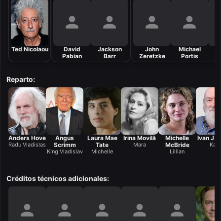
Ted Nicolaou
David
Jackson
John
Michael
R
Pabian
Barr
Zeretzke
Portis
Ko
Reparto:
Anders Hove
Angus
Laura Mae
Irina Movilă
Michelle
Ivan J. 
Radu Vladislas
Scrimm
Tate
Mara
McBride
Karl
King Vladislav
Michelle
Lillian
Créditos técnicos adicionales: