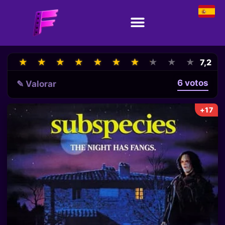
★
★
★
★
★
★
★
★
★
★
★
★
★
★
★
★
★
★
★
★
7,2
6 votos
✎ Valorar
+17