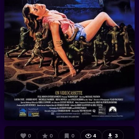
0
0
0
4
3