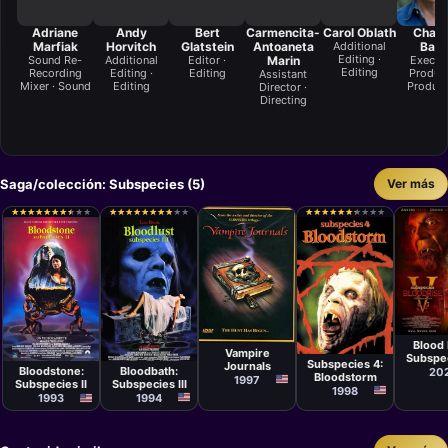
Adriane
Andy
Bert
Carmencita-
Carol Oblath
Charl
Marfiak
Horvitch
Glatstein
Antoaneta
Additional
Ban
Editing ·
Sound Re-
Additional
Editor ·
Marin
Execut
Editing
Recording
Editing ·
Editing
Produce
Assistant
Mixer · Sound
Editing
Product
Director ·
Directing
Saga/colección: Subspecies (5)
Ver más
★
★
★
★
★
★
★
★
★
★
★
★
★
★
★
★
★
★
★
★
★
★
★
★
★
★
★
★
★
★
★
★
★
★
★
★
★
★
★
★
★
★
★
★
★
★
★
★
★
★
★
★
★
★
★
★
★
★
★
★
Películ
Película
Ted Ni
Película
Ted Nicolaou
Película
Película
Ted Nicolaou
Blood 
Ted Nicolaou
Ted Nicolaou
Vampire
Subspe
Subspecies 4:
Journals
Bloodbath:
Bloodstone:
20
Bloodstorm
1997
Subspecies III
Subspecies II
1998
1994
1993