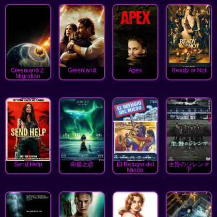
Greenland 2:
Greenland
Apex
Ready or Not
Migration
Send Help
南极之恋
El Refugio del
生贄のジレンマ
Miedo
下