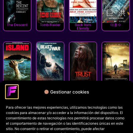
The Descent
Tomb Raider
Back from
대홍수
Eternity
The Island
Beast of War
Trust
I Am Legend
Gestionar cookies
« Anterior
1
2
3
4
5
6
7
Siguiente »
Para ofrecer las mejores experiencias, utilizamos tecnologías como las
Política de privacidad
cookies para almacenar y/o acceder a la información del dispositivo. El
Términos y condiciones
consentimiento de estas tecnologías nos permitirá procesar datos como
el comportamiento de navegación o las identificaciones únicas en este
Política de cookies
sitio. No consentir o retirar el consentimiento, puede afectar