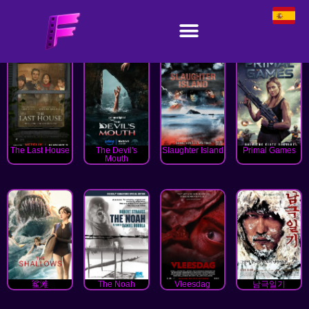
The Last House
The Devil's
Slaughter Island
Primal Games
Mouth
鲨滩
The Noah
Vleesdag
남극일기