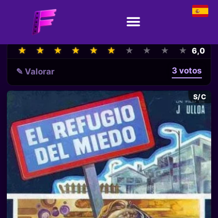
★
★
★
★
★
★
★
★
★
★
★
★
★
★
★
★
★
★
★
★
6,0
3 votos
✎ Valorar
S/C