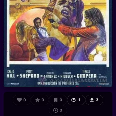
0
0
0
1
3
0