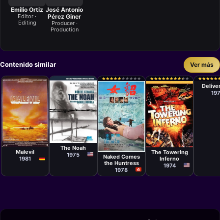
Emilio Ortiz
José Antonio
Editor ·
Pérez Giner
Editing
Producer ·
Production
Contenido similar
Ver más
Películ
John
★
★
★
★
★
★
★
★
★
★
★
★
★
★
★
★
★
★
★
★
★
★
★
★
★
★
★
★
★
★
★
★
★
★
★
★
★
★
★
★
★
★
★
★
★
★
★
★
★
★
Boorm
Delive
19
Película
Película
Película
Daniel Bourla
Película
Christian de
John
Huang Feng
The Noah
Chalonge
Guillermin
Malevil
The Towering
1975
Naked Comes
Inferno
1981
the Huntress
1974
1978