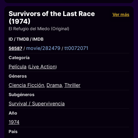
Survivors of the Last Race
Ver más
(1974)
El Refugio del Miedo (Original)
ID / TMDB / IMDB
movie/282479
tt0072071
56587
/
/
Categoría
Película
Live Action
(
)
Géneros
Ciencia Ficción
Drama
Thriller
,
,
Subgéneros
Survival / Supervivencia
Año
1974
País