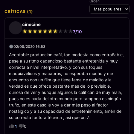
Orden
CRÍTICAS (1)
cinecine
★
★
★
★
★
★
★
★
★
★
★
★
★
★
★
★
★
★
★
★
7/10
02/08/2020 16:53
Aceptable producción cañí, tan modesta como entrañable,
pese a su ritmo cadencioso bastante entretenida y muy
correcta a nivel interpretativo, y con sus toques
maquiavélicos y macabros, no esperaba mucho y me
encuentro con un film que tiene fama de maldito y la
verdad es que ofrece bastante más de lo previsible,
curiosa de ver y aunque algunos la califican de muy mala,
pues no es nada del otro mundo pero tampoco es ningún
truño, en éste caso le voy a dar más peso al factor
nostálgico y a su capacidad de entretenimiento, amén de
su correcta factura técnica , así que un 7.
1
·
0