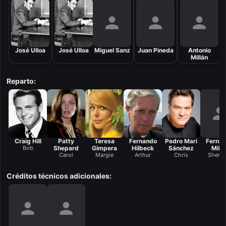
José Ulloa
José Ulloa
Miguel Sanz
Juan Pineda
Antonio
Millán
Reparto:
Craig Hill
Patty
Teresa
Fernando
Pedro Mari
Ferna
Bob
Shepard
Gimpera
Hilbeck
Sánchez
Mille
Carol
Margie
Arthur
Chris
Sherat
Créditos técnicos adicionales: