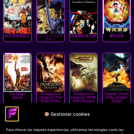
觀世音與海龍王
パンツァードラ
暗黒神伝承 武神
哪吒闹海
グーン
The Magic
Dungeons &
Dungeons &
Paladin: Dawn
Sword
Dragons: The
Dragons: Wrath
of the Dragon
Book of Vile
of the Dragon
Slayer
Darkness
God
Gestionar cookies
« Anterior
1
2
3
Siguiente »
Para ofrecer las mejores experiencias, utilizamos tecnologías como las
Política de privacidad