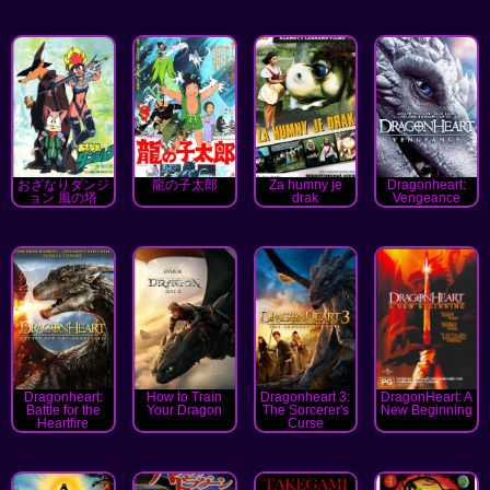
おざなりダンジ
龍の子太郎
Za humny je
Dragonheart:
ョン 風の塔
drak
Vengeance
Dragonheart:
How to Train
Dragonheart 3:
DragonHeart: A
Battle for the
Your Dragon
The Sorcerer's
New Beginning
Heartfire
Curse