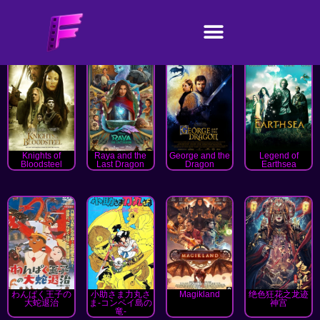
Knights of
Raya and the
George and the
Legend of
Bloodsteel
Last Dragon
Dragon
Earthsea
わんぱく王子の
小助さま力丸さ
Magikland
绝色狂花之龙迹
大蛇退治
ま-コンペイ島の
神宫
竜-