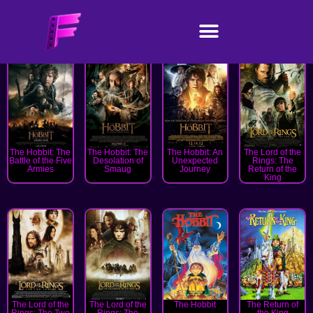
The Hobbit: The
The Hobbit: The
The Hobbit: An
The Lord of the
Battle of the Five
Desolation of
Unexpected
Rings: The
Armies
Smaug
Journey
Return of the
King
The Lord of the
The Lord of the
The Hobbit
The Return of
Rings: The Two
Rings: The
the King