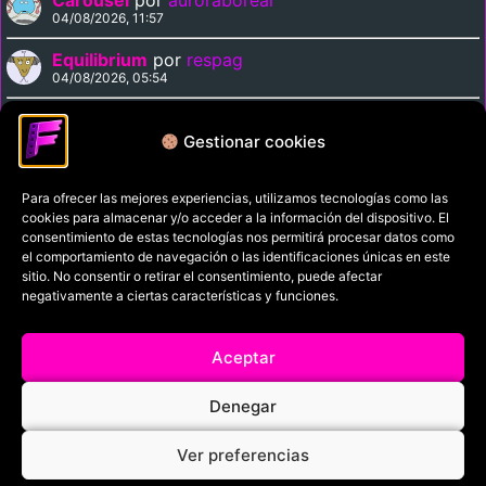
04/08/2026, 11:57
Equilibrium
por
respag
04/08/2026, 05:54
Midnight Express
por
respag
03/08/2026, 22:11
Gestionar cookies
Para ofrecer las mejores experiencias, utilizamos tecnologías como las
Política de privacidad
cookies para almacenar y/o acceder a la información del dispositivo. El
Términos y condiciones
consentimiento de estas tecnologías nos permitirá procesar datos como
el comportamiento de navegación o las identificaciones únicas en este
Política de cookies
sitio. No consentir o retirar el consentimiento, puede afectar
negativamente a ciertas características y funciones.
Aviso Legal
Filmaniak (2026)
Aceptar
© All rights reserved
Denegar
RRSS
Ver preferencias