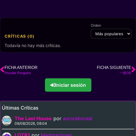
Orden
CRÍTICAS (0)
Todavía no hay más críticas.
FICHA ANTERIOR
FICHA SIGUIENTE
Peculiar Penguins
一咬OK
Iniciar sesión
Últimas Críticas
The Last House
por
auroraboreal
09/08/2026, 08:04
LOTR1
por
Madmartigan