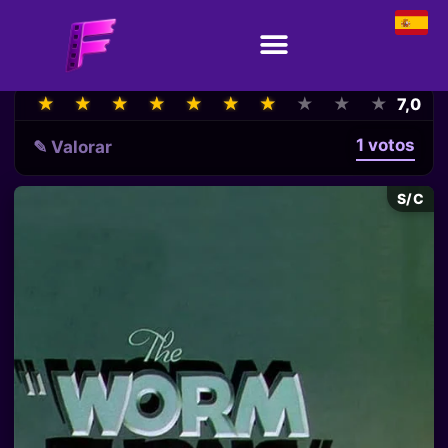
★
★
★
★
★
★
★
★
★
★
★
★
★
★
★
★
★
★
★
★
7,0
1 votos
✎ Valorar
S/C