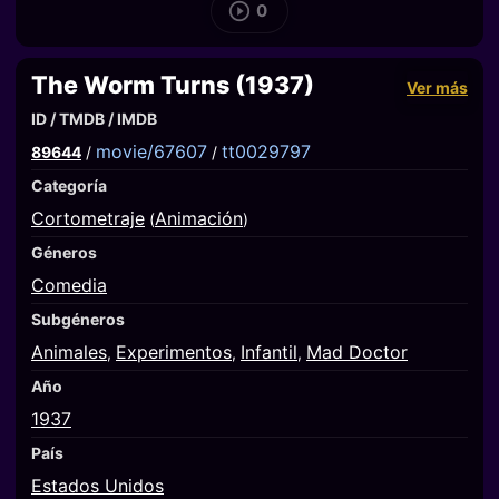
0
The Worm Turns (1937)
Ver más
ID / TMDB / IMDB
movie/67607
tt0029797
89644
/
/
Categoría
Cortometraje
Animación
(
)
Géneros
Comedia
Subgéneros
Animales
Experimentos
Infantil
Mad Doctor
,
,
,
Año
1937
País
Estados Unidos