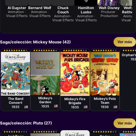
Al Eugster
Bernard Wolf
Chuck
Hamilton
Walt Disney
Wolfg
Animation ·
Animation ·
Couch
Luske
Producer ·
Reithe
Visual Effects
Visual Effects
Production
Animation ·
Animation ·
Animati
Visual Effects
Visual Effects
Visual Ef
Saga/colección: Mickey Mouse (42)
Ver más
Cortom
Ben
★
★
★
★
★
★
★
★
★
★
★
★
★
★
★
★
★
★
★
★
★
★
★
★
★
★
★
★
★
★
★
★
★
★
★
★
★
★
★
★
★
★
★
★
★
★
★
★
★
★
★
★
★
★
★
★
★
★
★
★
★
★
★
★
★
★
★
★
★
★
★
★
★
★
★
★
★
★
★
★
★
★
★
★
★
★
★
★
★
★
Sharp
Orphan's
19
Cortometraje
Cortometraje
Cortometraje
Cortometraje
Wilfred
Wilfred
David Hand
Ben
Jackson
Jackson
Sharpsteen
Mickey's
The Band
Mickey's Polo
Mickey's Fire
Garden
Concert
Team
Brigade
1935
1935
1936
1935
Saga/colección: Pluto (27)
Ver más
Cortometraje
Cortometraje
Burt Gillett
Ben
★
★
★
★
★
★
★
★
★
★
★
★
★
★
★
★
★
★
★
★
★
★
★
★
★
★
★
★
★
★
★
★
★
★
★
★
★
★
★
★
★
★
★
★
★
★
★
★
★
★
★
★
★
★
★
★
★
★
★
★
★
★
★
★
★
★
★
★
★
★
Sharpsteen