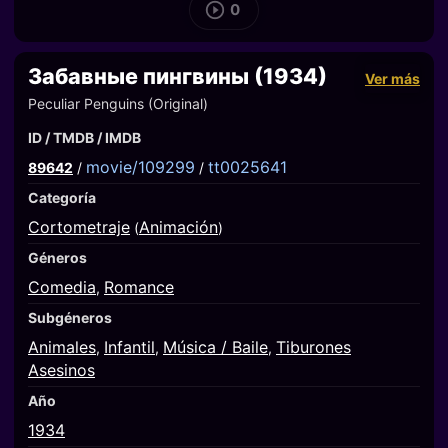
0
Забавные пингвины (1934)
Ver más
Peculiar Penguins (Original)
ID / TMDB / IMDB
movie/109299
tt0025641
89642
/
/
Categoría
Cortometraje
Animación
(
)
Géneros
Comedia
Romance
,
Subgéneros
Animales
Infantil
Música / Baile
Tiburones
,
,
,
Asesinos
Año
1934