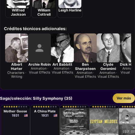
Wilfred
William
Leigh Harline
Jackson
Cottrell
Créditos técnicos adicionales:
Albert
Archie Robin
Art Babbitt
Ben
Clyde
Dick Hu
Hurter
Animation ·
Animation ·
Sharpsteen
Geronimi
Animati
Visual Effects
Visual Effects
Visual Ef
Characters ·
Animation ·
Animation ·
Writing
Visual Effects
Visual Effects
Saga/colección: Silly Symphony (35)
Ver más
Cortometraje
Cortometraje
Burt Gillett
Wilfred
★
★
★
★
★
★
★
★
★
★
★
★
★
★
★
★
★
★
★
★
★
★
★
★
★
★
★
★
★
★
★
★
★
★
★
★
★
★
★
★
★
★
★
★
★
★
★
★
★
★
★
★
★
★
★
★
★
★
★
★
★
★
★
★
★
★
★
★
★
★
★
★
★
★
★
★
★
★
★
★
★
★
★
★
★
★
★
★
★
★
Jackson
Mother Goose
A China Plate
1931
1931