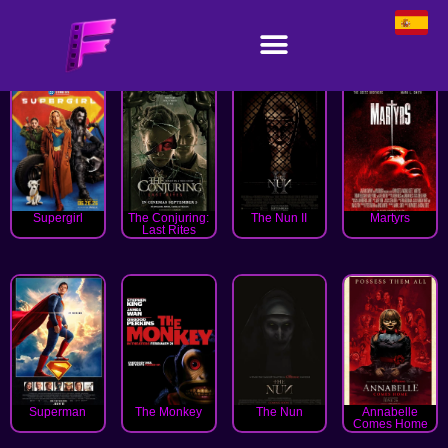
Supergirl
The Conjuring:
The Nun II
Martyrs
Last Rites
Superman
The Monkey
The Nun
Annabelle
Comes Home