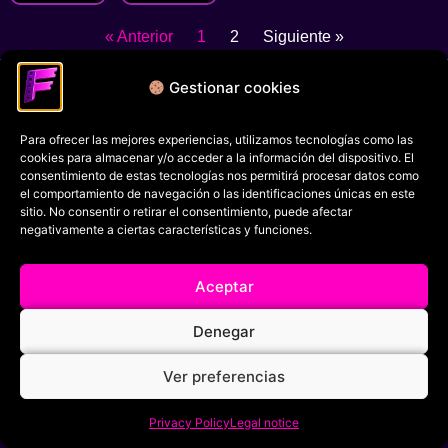
« Anterior
1
2
Siguiente »
Política de privacidad
Gestionar cookies
Términos y condiciones
Para ofrecer las mejores experiencias, utilizamos tecnologías como las
Política de cookies
cookies para almacenar y/o acceder a la información del dispositivo. El
consentimiento de estas tecnologías nos permitirá procesar datos como
Aviso Legal
el comportamiento de navegación o las identificaciones únicas en este
sitio. No consentir o retirar el consentimiento, puede afectar
Filmaniak (2026)
negativamente a ciertas características y funciones.
© All rights reserved
Aceptar
RRSS
Denegar
Ver preferencias
Privacy Policy
Legal notice