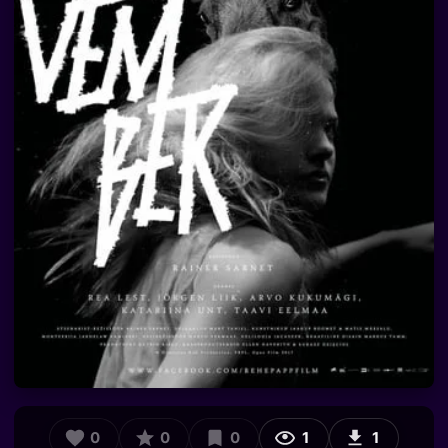
0
0
0
1
1