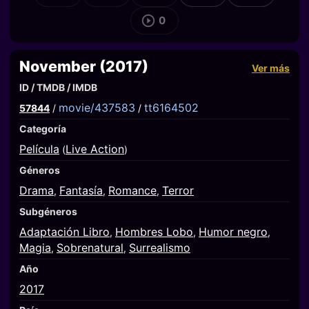
0
November (2017)
Ver más
ID / TMDB / IMDB
movie/437583
tt6164502
57844
/
/
Categoría
Película
Live Action
(
)
Géneros
Drama
Fantasía
Romance
Terror
,
,
,
Subgéneros
Adaptación Libro
Hombres Lobo
Humor negro
,
,
,
Magia
Sobrenatural
Surrealismo
,
,
Año
2017