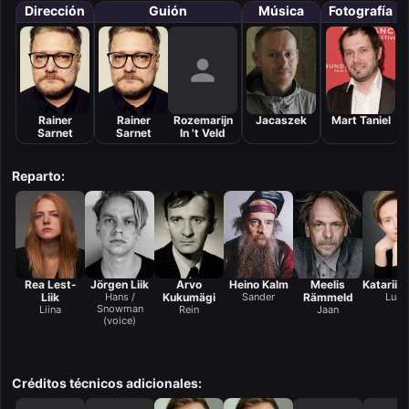
Dirección
Guión
Música
Fotografía
Rainer
Rainer
Rozemarijn
Jacaszek
Mart Taniel
Sarnet
Sarnet
In 't Veld
Reparto:
Rea Lest-
Jörgen Liik
Arvo
Heino Kalm
Meelis
Katariin
Liik
Hans /
Kukumägi
Sander
Rämmeld
Luis
Snowman
Liina
Rein
Jaan
(voice)
Créditos técnicos adicionales: