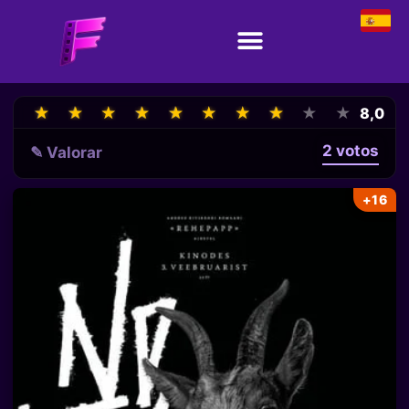
★
★
★
★
★
★
★
★
★
★
★
★
★
★
★
★
★
★
★
★
8,0
2 votos
✎ Valorar
+16