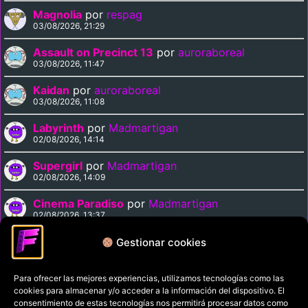
Magnolia
por
respag
03/08/2026, 21:29
Assault on Precinct 13
por
auroraboreal
03/08/2026, 11:47
Kaidan
por
auroraboreal
03/08/2026, 11:08
Labyrinth
por
Madmartigan
02/08/2026, 14:14
Supergirl
por
Madmartigan
02/08/2026, 14:09
Cinema Paradiso
por
Madmartigan
02/08/2026, 13:37
Solarbabies
por
auroraboreal
Gestionar cookies
02/08/2026, 07:40
Para ofrecer las mejores experiencias, utilizamos tecnologías como las
cookies para almacenar y/o acceder a la información del dispositivo. El
Política de privacidad
consentimiento de estas tecnologías nos permitirá procesar datos como