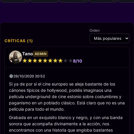
Orden
CRÍTICAS (1)
Tano
ADMIN
★
★
★
★
★
★
★
★
★
★
★
★
★
★
★
★
★
★
★
★
8/10
29/10/2020 20:52
Si ya de por sí el cine europeo se aleja bastante de los
cánones típicos de hollywood, podéis imaginaos una
película underground de cine estonio sobre costumbres y
paganismo en un poblado clásico. Está claro que no es una
película para todo el mundo.
Grabada en un exquisito blanco y negro, y con una banda
sonora que acompaña divinamente a la acción, nos
encontramos con una historia que engloba bastantes