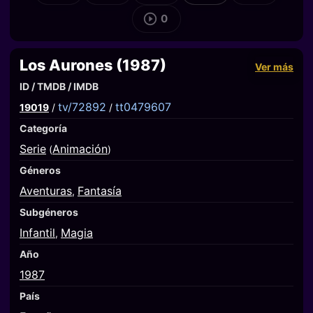
0
Los Aurones (1987)
Ver más
ID / TMDB / IMDB
tv/72892
tt0479607
19019
/
/
Categoría
Serie
Animación
(
)
Géneros
Aventuras
Fantasía
,
Subgéneros
Infantil
Magia
,
Año
1987
País