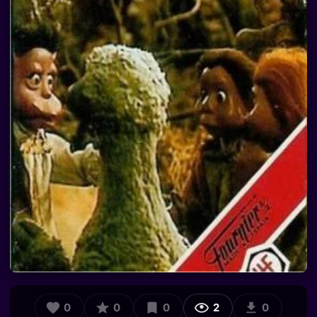
0
0
0
2
0