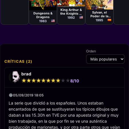
Serie
Serie
Antoni D'Ocón
Serie
King Arthur &
Sylvan, el
Dungeons &
the Knights of
Poder de la
Dragons
Justice
1992
Magia
1995
1983
Orden
CRÍTICAS (2)
brad
★
★
★
★
★
★
★
★
★
★
★
★
★
★
★
★
★
★
★
★
8/10
05/09/2019 18:05
La serie que dividió a los españoles. Unos estaban
encantados de que se sustituyeran los típicos dibujos que
daban a las 15.30h en TVE por una apuesta original y muy
bien trabajada, en la que por fin se ve una auténtica
producción de marionetas, y por otra parte otros que veían