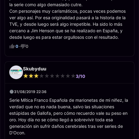
la serie como algo demasiado cutre.
Con personajes muy carismáticos, pocas veces podemos
ver algo así. Por esa originalidad pasará a la historia de la
TVE, y desde luego será algo irrepetible. Ha sido lo más
cercano a Jim Henson que se ha realizado en España, y
desde luego es para estar orgullosos con el resultado.
0
·
0
Skubyduu
★
★
★
★
★
★
★
★
★
★
★
★
★
★
★
★
★
★
★
★
3/10
31/08/2019 22:36
Serie Mítica Franco Española de marionetas de mi niñez, la
verdad que no es nada buena, salvo las situaciones
estúpidas de Gallofa, pero cómo recuerdo vale su peso en
oro. Hoy día no se cómo llegó a sobrevivir toda esa
generación sin sufrir daños cerebrales tras ver series de
D'Ocon.