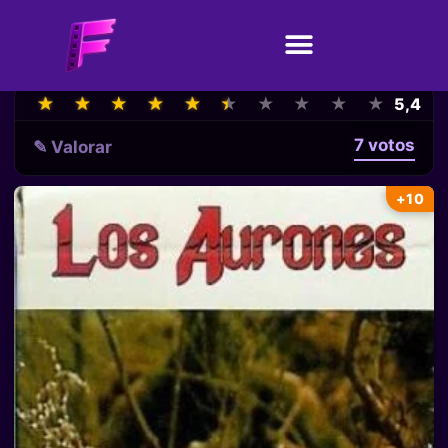
★
★
★
★
★
★
★
★
★
★
★
★
★
★
★
★
★
★
★
★
5,4
7 votos
✎ Valorar
+10