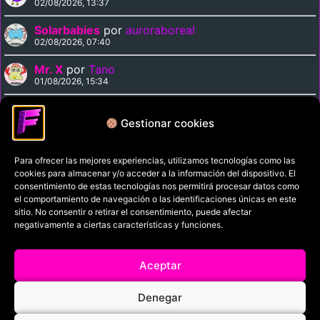
02/08/2026, 13:37
Solarbabies
por
auroraboreal
02/08/2026, 07:40
Mr. X
por
Tano
01/08/2026, 15:34
Medusa Against the Son of Hercules
por
Tano
01/08/2026, 15:15
Gestionar cookies
Para ofrecer las mejores experiencias, utilizamos tecnologías como las
Política de privacidad
cookies para almacenar y/o acceder a la información del dispositivo. El
Términos y condiciones
consentimiento de estas tecnologías nos permitirá procesar datos como
el comportamiento de navegación o las identificaciones únicas en este
Política de cookies
sitio. No consentir o retirar el consentimiento, puede afectar
negativamente a ciertas características y funciones.
Aviso Legal
Filmaniak (2026)
Aceptar
© All rights reserved
Denegar
RRSS