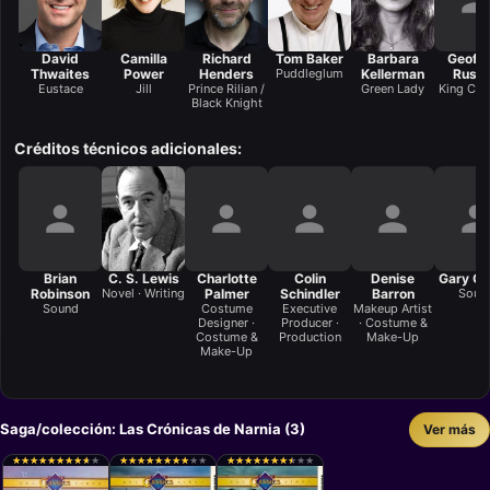
David
Camilla
Richard
Tom Baker
Barbara
Geoffr
Thwaites
Power
Henders
Puddleglum
Kellerman
Russe
Eustace
Jill
Prince Rilian /
Green Lady
King Cas
Black Knight
Créditos técnicos adicionales:
Brian
C. S. Lewis
Charlotte
Colin
Denise
Gary Cl
Robinson
Novel · Writing
Palmer
Schindler
Barron
Soun
Sound
Costume
Executive
Makeup Artist
Designer ·
Producer ·
· Costume &
Costume &
Production
Make-Up
Make-Up
Saga/colección: Las Crónicas de Narnia (3)
Ver más
★
★
★
★
★
★
★
★
★
★
★
★
★
★
★
★
★
★
★
★
★
★
★
★
★
★
★
★
★
★
★
★
★
★
★
★
★
★
★
★
★
★
★
★
★
★
★
★
★
★
★
★
★
★
★
★
★
★
★
★