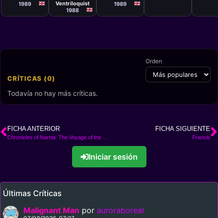
Ventriloquist
Prince Caspian
1989
1989
& The Voyage
1988
of the Dawn
Treader
Orden
CRÍTICAS (0)
Todavía no hay más críticas.
FICHA ANTERIOR
FICHA SIGUIENTE
Chronicles of Narnia: The Voyage of the Dawn Treader
Francis
Iniciar sesión
Últimas Críticas
Malignant Man
por
auroraboreal