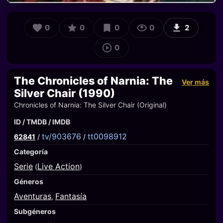
0
0
0
0
2
0
The Chronicles of Narnia: The
Ver más
Silver Chair (1990)
Chronicles of Narnia: The Silver Chair (Original)
ID / TMDB / IMDB
tv/903676
tt0098912
62841
/
/
Categoría
Serie
Live Action
(
)
Géneros
Aventuras
Fantasía
,
Subgéneros