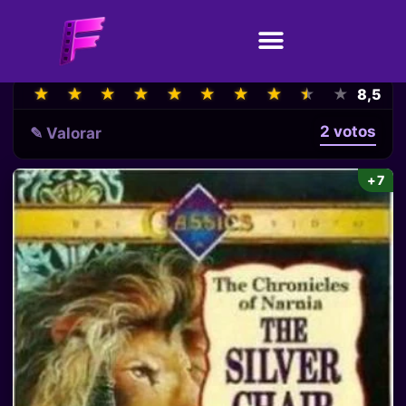
★
★
★
★
★
★
★
★
★
★
★
★
★
★
★
★
★
★
★
★
8,5
2 votos
✎ Valorar
+7