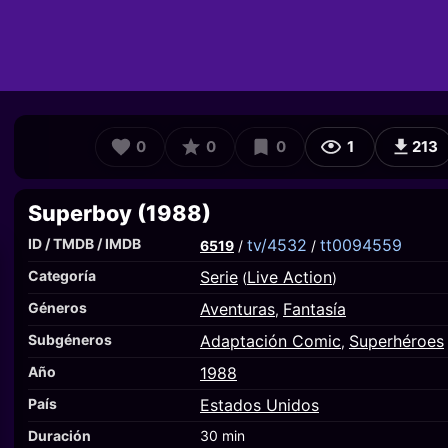
0
0
0
1
213
Superboy (1988)
ID / TMDB / IMDB
tv/4532
tt0094559
6519
/
/
Categoría
Serie
Live Action
(
)
Géneros
Aventuras
Fantasía
,
Subgéneros
Adaptación Comic
Superhéroes
,
Año
1988
País
Estados Unidos
Duración
30 min