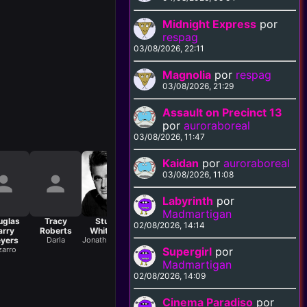
Midnight Express
por
respag
03/08/2026, 22:11
Magnolia
por
respag
03/08/2026, 21:29
Assault on Precinct 13
por
auroraboreal
03/08/2026, 11:47
Kaidan
por
auroraboreal
03/08/2026, 11:08
Labyrinth
por
Madmartigan
uglas
Tracy
Stuart
Michael
Roger Pretto
02/08/2026, 14:14
arry
Roberts
Whitman
Callan
Harris
yers
Darla
Jonathan Kent
John
Corben/Metallo
Supergirl
por
zarro
Madmartigan
02/08/2026, 14:09
Cinema Paradiso
por