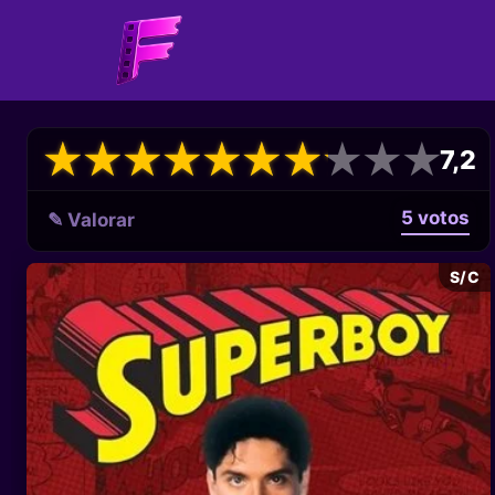
★
★
★
★
★
★
★
★
★
★
★
★
★
★
★
★
★
★
★
★
7,2
5 votos
✎ Valorar
S/C