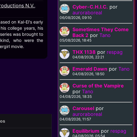
oductions N.V.
,
Cyber-C.H.I.C.
por
auroraboreal
06/08/2026, 09:10
based on Kal-El's early
is college years, his
Sometimes They Come
series was brought to
Back 2
por
Tano
lkind, who were the
05/08/2026, 18:45
rgirl movie.
THX 1138
por
respag
04/08/2026, 22:21
Emerald Dawn
por
Tano
04/08/2026, 18:50
Curse of the Vampire
por
Tano
04/08/2026, 18:35
Carousel
por
auroraboreal
04/08/2026, 11:57
eos
Equilibrium
por
respag
04/08/2026, 05:54