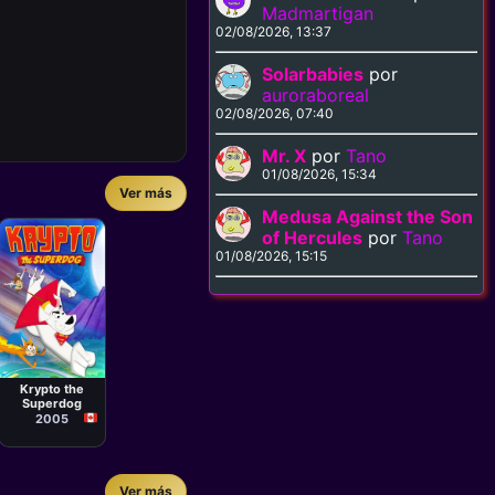
Madmartigan
02/08/2026, 13:37
Solarbabies
por
auroraboreal
02/08/2026, 07:40
Mr. X
por
Tano
01/08/2026, 15:34
Ver más
Medusa Against the Son
of Hercules
por
Tano
01/08/2026, 15:15
Serie
Scott Jeralds
Krypto the
Superdog
2005
Ver más