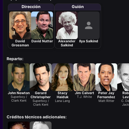
Dirección
Guión
David
David Nutter
Alexander
Ilya Salkind
Grossman
Salkind
Reparto:
John Newton
Gerard
Stacy
Jim Calvert
Peter Jay
Rob
Superboy /
Christopher
Haiduk
T.J. White
Fernandez
Lev
Clark Kent
Superboy /
Lana Lang
Matt Ritter
C. De
Clark Kent
Jac
Créditos técnicos adicionales: