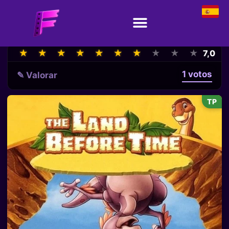
★
★
★
★
★
★
★
★
★
★
★
★
★
★
★
★
★
★
★
★
7,0
1 votos
✎ Valorar
TP