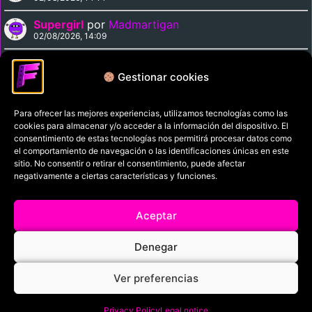
Supergirl
por
Madmartigan
02/08/2026, 14:09
Cinema Paradiso
por
Madmartigan
02/08/2026, 13:37
Gestionar cookies
Para ofrecer las mejores experiencias, utilizamos tecnologías como las
Política de privacidad
cookies para almacenar y/o acceder a la información del dispositivo. El
Términos y condiciones
consentimiento de estas tecnologías nos permitirá procesar datos como
el comportamiento de navegación o las identificaciones únicas en este
Política de cookies
sitio. No consentir o retirar el consentimiento, puede afectar
negativamente a ciertas características y funciones.
Aviso Legal
Filmaniak (2026)
Aceptar
© All rights reserved
Denegar
RRSS
Ver preferencias
Privacy Policy
Legal notice