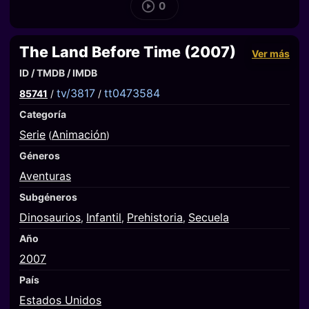
0
The Land Before Time (2007)
Ver más
ID / TMDB / IMDB
tv/3817
tt0473584
85741
/
/
Categoría
Serie
Animación
(
)
Géneros
Aventuras
Subgéneros
Dinosaurios
Infantil
Prehistoria
Secuela
,
,
,
Año
2007
País
Estados Unidos