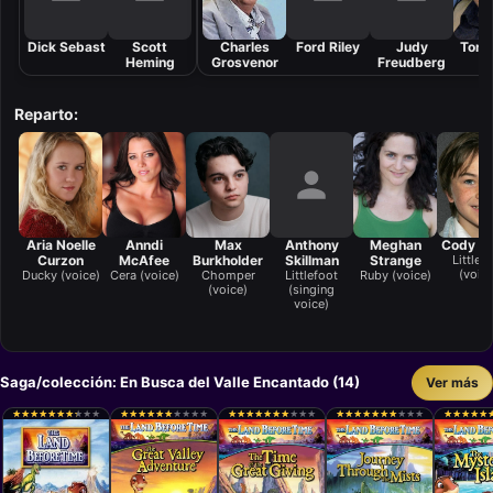
Dick Sebast
Scott
Charles
Ford Riley
Judy
Tony
Heming
Grosvenor
Freudberg
Reparto:
Aria Noelle
Anndi
Max
Anthony
Meghan
Cody A
Curzon
McAfee
Burkholder
Skillman
Strange
Littlef
(voice
Ducky (voice)
Cera (voice)
Chomper
Littlefoot
Ruby (voice)
(voice)
(singing
voice)
Saga/colección: En Busca del Valle Encantado (14)
Ver más
★
★
★
★
★
★
★
★
★
★
★
★
★
★
★
★
★
★
★
★
★
★
★
★
★
★
★
★
★
★
★
★
★
★
★
★
★
★
★
★
★
★
★
★
★
★
★
★
★
★
★
★
★
★
★
★
★
★
★
★
★
★
★
★
★
★
★
★
★
★
★
★
★
★
★
★
★
★
★
★
★
★
★
★
★
★
★
★
★
★