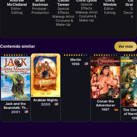
Andrew
Brian
Caitlin
Chris Lyons
Chris
Clair
McClelland
Eastman
Tanner
Special
Wimble
Graing
Effects
Editor ·
Producer ·
Special
Editor ·
Set
Makeup Artist
Editing
Production
Effects
Editing
Decorati
· Costume &
Makeup Artist
Art
Make-Up
· Costume &
Make-Up
Contenido similar
Ver más
Serie
★
★
★
★
★
★
★
★
★
★
★
★
★
★
★
★
★
★
★
★
★
★
★
★
★
★
★
★
★
★
★
★
★
★
★
★
★
★
★
★
★
★
★
★
★
★
★
★
★
★
★
★
★
★
★
★
★
★
★
★
★
★
★
★
★
★
★
★
★
★
Merlin
1998
Serie
Serie
Serie
Arabian Nights
Serie
Conan the
Jack and the
Alex K
2000
Adventurer
Beanstalk: The
1997
The Chr
Real Story
2001
of Narn
Silver
19