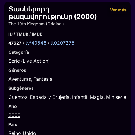
Տասներորդ
Ver más
թագավորությունը (2000)
The 10th Kingdom (Original)
ID / TMDB / IMDB
tv/40546
tt0207275
47527
/
/
Categoría
Serie
Live Action
(
)
Géneros
Aventuras
Fantasía
,
Subgéneros
Cuentos
Espada y Brujería
Infantil
Magia
Miniserie
,
,
,
,
Año
2000
País
Reino Unido