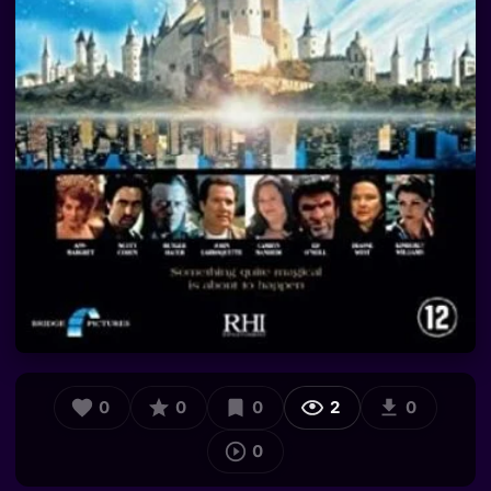
0
0
0
2
0
0