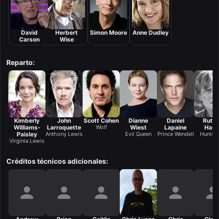
David
Herbert
Simon Moore
Anne Dudley
Carson
Wise
Reparto:
Kimberly
John
Scott Cohen
Dianne
Daniel
Rutg
Williams-
Larroquette
Wolf
Wiest
Lapaine
Haue
Paisley
Anthony Lewis
Evil Queen
Prince Wendell
Huntsm
Virginia Lewis
Créditos técnicos adicionales: