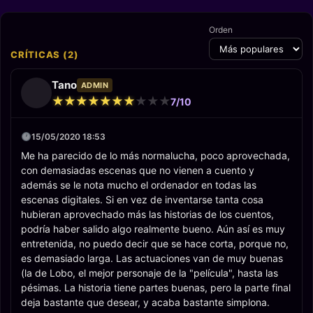
Orden
CRÍTICAS (2)
Tano
ADMIN
★
★
★
★
★
★
★
★
★
★
★
★
★
★
★
★
★
★
★
★
7/10
15/05/2020 18:53
Me ha parecido de lo más normalucha, poco aprovechada,
con demasiadas escenas que no vienen a cuento y
además se le nota mucho el ordenador en todas las
escenas digitales. Si en vez de inventarse tanta cosa
hubieran aprovechado más las historias de los cuentos,
podría haber salido algo realmente bueno. Aún así es muy
entretenida, no puedo decir que se hace corta, porque no,
es demasiado larga. Las actuaciones van de muy buenas
(la de Lobo, el mejor personaje de la "película", hasta las
pésimas. La historia tiene partes buenas, pero la parte final
deja bastante que desear, y acaba bastante simplona.