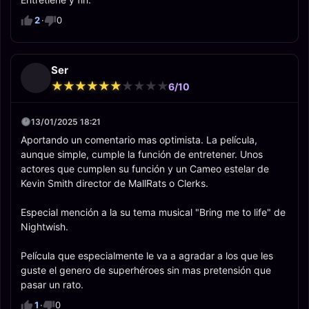
2
·
0
Ser
★
★
★
★
★
★
★
★
★
★
★
★
★
★
★
★
★
★
★
★
6/10
13/01/2025 18:21
Aportando un comentario mas optimista. La película,
aunque simple, cumple la función de entretener. Unos
actores que cumplen su función y un Cameo estelar de
Kevin Smith director de MallRats o Clerks.
Especial mención a la su tema musical "Bring me to life" de
Nightwish.
Película que especialmente le va a agradar a los que les
guste el genero de superhéroes sin mas pretensión que
pasar un rato.
1
·
0