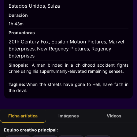
Estados Unidos
Suiza
,
Duración
1h 43m
Productoras
20th Century Fox
Epsilon Motion Pictures
Marvel
,
,
Enterprises
New Regency Pictures
Regency
,
,
Enterprises
Sinopsis:
A man blinded in a childhood accident fights
crime using his superhumanly-elevated remaining senses.
Tagline:
When the streets have gone to Hell, have faith in
the devil.
Ficha artística
Imágenes
Vídeos
Equipo creativo principal: