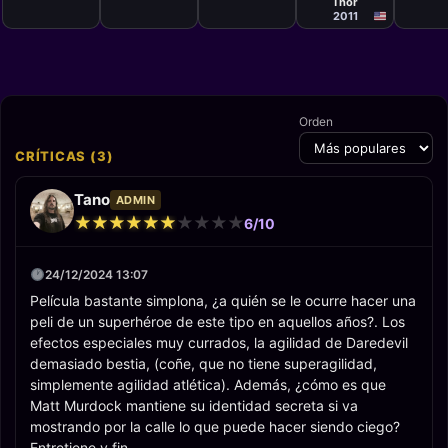
Thor
2011
Orden
CRÍTICAS (3)
Tano
ADMIN
★
★
★
★
★
★
★
★
★
★
★
★
★
★
★
★
★
★
★
★
6/10
24/12/2024 13:07
Película bastante simplona, ¿a quién se le ocurre hacer una
peli de un superhéroe de este tipo en aquellos años?. Los
efectos especiales muy currados, la agilidad de Daredevil
demasiado bestia, (coñe, que no tiene superagilidad,
simplemente agilidad atlética). Además, ¿cómo es que
Matt Murdock mantiene su identidad secreta si va
mostrando por la calle lo que puede hacer siendo ciego?
Entretiene y fin.