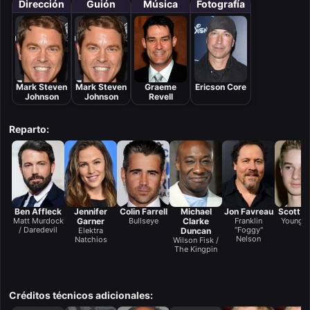
Dirección
Guión
Música
Fotografía
Mark Steven
Mark Steven
Graeme
Ericson Core
Johnson
Johnson
Revell
Reparto:
Ben Affleck
Jennifer
Colin Farrell
Michael
Jon Favreau
Scott T
Matt Murdock
Garner
Bullseye
Clarke
Franklin
Young M
/ Daredevil
"Foggy"
Elektra
Duncan
Nelson
Natchios
Wilson Fisk /
The Kingpin
Créditos técnicos adicionales: