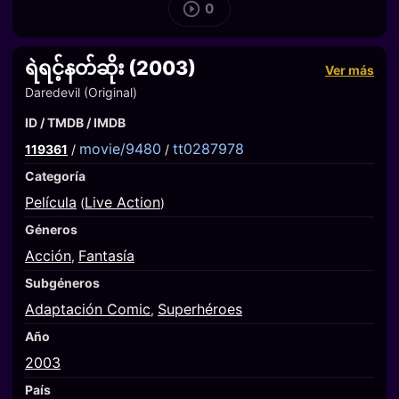
0
ရဲရင့်နတ်ဆိုး (2003)
Ver más
Daredevil (Original)
ID / TMDB / IMDB
movie/9480
tt0287978
119361
/
/
Categoría
Película
Live Action
(
)
Géneros
Acción
Fantasía
,
Subgéneros
Adaptación Comic
Superhéroes
,
Año
2003
País