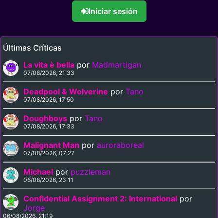
Iniciar sesión
Últimas Críticas
La vita è bella
por
Madmartigan
07/08/2026, 21:33
Deadpool & Wolverine
por
Tano
07/08/2026, 17:50
Doughboys
por
Tano
07/08/2026, 17:33
Malignant Man
por
auroraboreal
07/08/2026, 07:27
Michael
por
puzzleman
06/08/2026, 23:11
Confidential Assignment 2: International
por
Jorge
06/08/2026, 21:19