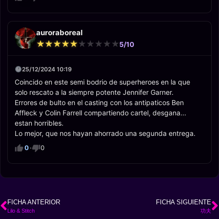
auroraboreal
★
★
★
★
★
★
★
★
★
★
★
★
★
★
★
★
★
★
★
★
5/10
25/12/2024 10:19
Coincido en este semi bodrio de superheroes en la que
solo rescato a la siempre potente Jennifer Garner.
Errores de bulto en el casting con los antipaticos Ben
Affleck y Colin Farrell compartiendo cartel, desgana...
estan horribles.
Lo mejor, que nos hayan ahorrado una segunda entrega.
0
·
0
FICHA ANTERIOR
FICHA SIGUIENTE
Lilo & Stitch
功夫