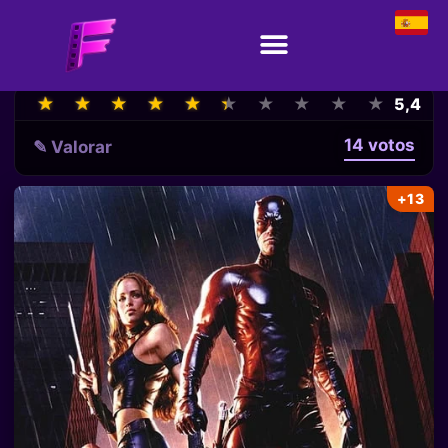
★
★
★
★
★
★
★
★
★
★
★
★
★
★
★
★
★
★
★
★
5,4
14 votos
✎ Valorar
+13