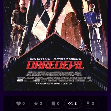
0
0
0
3
0