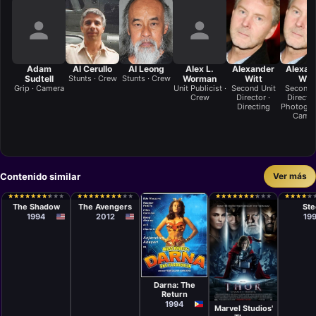
Adam
Al Cerullo
Al Leong
Alex L.
Alexander
Alexan
Sudtell
Stunts · Crew
Stunts · Crew
Worman
Witt
Witt
Grip · Camera
Unit Publicist ·
Second Unit
Second 
Crew
Director ·
Director
Directing
Photogra
Came
Contenido similar
Ver más
Película
Película
Películ
Russell
Joss Whedon
Kenne
★
★
★
★
★
★
★
★
★
★
★
★
★
★
★
★
★
★
★
★
★
★
★
★
★
★
★
★
★
★
★
★
★
★
★
★
★
★
★
★
★
★
★
★
★
★
★
★
★
★
★
★
★
★
★
★
★
★
★
★
★
★
★
★
★
★
★
★
★
★
Mulcahy
Johns
The Shadow
The Avengers
Ste
1994
2012
19
Película
Peque
Gallaga, Lore
Darna: The
Película
Reyes
Return
Kenneth
Branagh
1994
Marvel Studios'