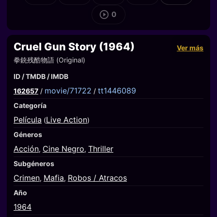
0
Cruel Gun Story (1964)
Ver más
拳銃残酷物語 (Original)
ID / TMDB / IMDB
movie/71722
tt1446089
162657
/
/
Categoría
Película
Live Action
(
)
Géneros
Acción
Cine Negro
Thriller
,
,
Subgéneros
Crimen
Mafia
Robos / Atracos
,
,
Año
1964