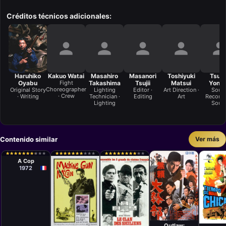
Créditos técnicos adicionales:
Haruhiko
Kakuo Watai
Masahiro
Masanori
Toshiyuki
Tsugi
Oyabu
Fight
Takashima
Tsujii
Matsui
Yone
Choreographer
Original Story
Lighting
Editor ·
Art Direction ·
Soun
· Crew
· Writing
Technician ·
Editing
Art
Recordis
Lighting
Soun
Contenido similar
Ver más
Película
Jean-Pierre
★
★
★
★
★
★
★
★
★
★
★
★
★
★
★
★
★
★
★
★
★
★
★
★
★
★
★
★
★
★
★
★
★
★
★
★
★
★
★
★
★
★
★
★
★
★
★
★
★
★
★
★
★
★
★
★
★
★
★
★
Melville
A Cop
1972
Película
Películ
Toshio
Película
Julio
Película
Masuda
Henri Verneuil
Diama
Giuliano
Outlaw: