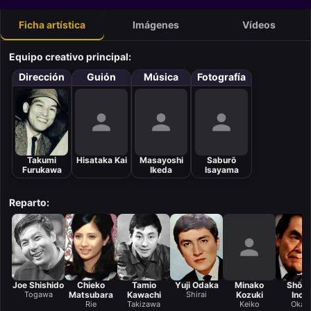
Ficha artística
Imágenes
Vídeos
Equipo creativo principal:
Dirección
Guión
Música
Fotografía
Takumi
Hisataka Kai
Masayoshi
Saburō
Furukawa
Ikeda
Isayama
Reparto:
Joe Shishido
Chieko
Tamio
Yuji Odaka
Minako
Shōb
Togawa
Matsubara
Kawachi
Shirai
Kozuki
Inou
Rie
Takizawa
Keiko
Okad