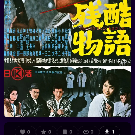
0
0
0
0
1