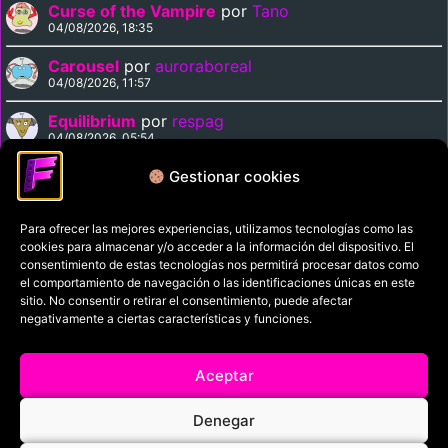
Curse of the Vampire
por
Tano
04/08/2026, 18:35
Carousel
por
auroraboreal
04/08/2026, 11:57
Equilibrium
por
respag
04/08/2026, 05:54
Midnight Express
por
respag
Gestionar cookies
03/08/2026, 22:11
Para ofrecer las mejores experiencias, utilizamos tecnologías como las
cookies para almacenar y/o acceder a la información del dispositivo. El
Política de privacidad
consentimiento de estas tecnologías nos permitirá procesar datos como
el comportamiento de navegación o las identificaciones únicas en este
Términos y condiciones
sitio. No consentir o retirar el consentimiento, puede afectar
Política de cookies
negativamente a ciertas características y funciones.
Aviso Legal
Aceptar
Filmaniak (2026)
Denegar
© All rights reserved