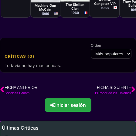
They Pa
Montaldo
Gangster VIP
The Sicilian
Machine Gun
Bulle
1968
Clan
McCain
Chicag
19
1969
1969
Orden
CRÍTICAS (0)
Todavía no hay más críticas.
FICHA ANTERIOR
FICHA SIGUIENTE
Brideless Groom
El Poder de las Tinieblas
Iniciar sesión
Últimas Críticas