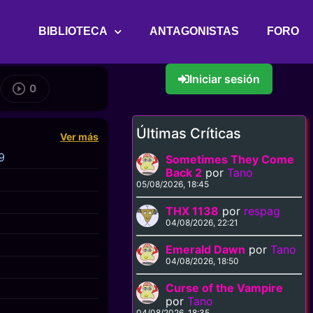
BIBLIOTECA
ANTAGONISTAS
FORO
Iniciar sesión
0
Últimas Críticas
Ver más
9
Sometimes They Come
Back 2
por
Tano
05/08/2026, 18:45
THX 1138
por
respag
04/08/2026, 22:21
Emerald Dawn
por
Tano
04/08/2026, 18:50
Curse of the Vampire
por
Tano
04/08/2026, 18:35