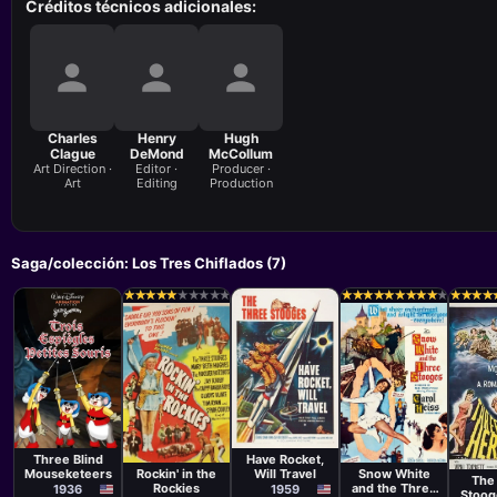
Créditos técnicos adicionales:
Charles
Henry
Hugh
Clague
DeMond
McCollum
Art Direction ·
Editor ·
Producer ·
Art
Editing
Production
Saga/colección: Los Tres Chiflados (7)
★
★
★
★
★
★
★
★
★
★
★
★
★
★
★
★
★
★
★
★
★
★
★
★
★
★
★
★
★
★
★
★
★
★
★
★
★
★
★
★
★
★
★
★
★
★
★
★
Cortometraje
Película
David Hand
David Lowell
Película
Película
Pelíc
Rich
Vernon Keays
Walter Lang,
Herb
Three Blind
Have Rocket,
Frank Tashlin
Walle
Mouseketeers
Rockin' in the
Will Travel
Snow White
The
Edw
Rockies
and the Three
1936
1959
Stoog
Bern