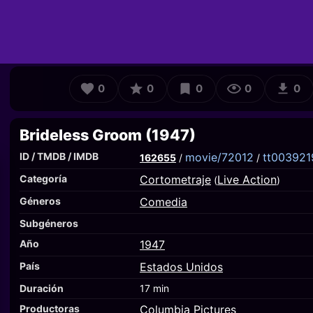
0
0
0
0
0
Brideless Groom (1947)
ID / TMDB / IMDB
movie/72012
tt003921
162655
/
/
Categoría
Cortometraje
Live Action
(
)
Géneros
Comedia
Subgéneros
Año
1947
País
Estados Unidos
Duración
17 min
Productoras
Columbia Pictures