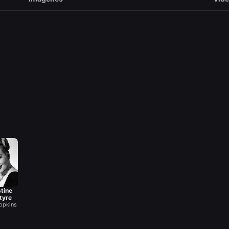
tine
tyre
opkins