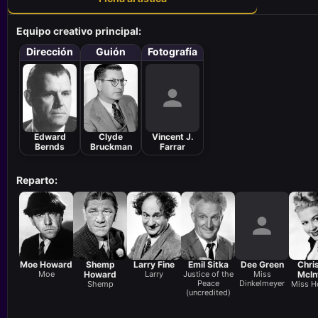
Equipo creativo principal:
Dirección
Guión
Fotografía
Edward
Clyde
Vincent J.
Bernds
Bruckman
Farrar
Reparto:
Moe Howard
Shemp
Larry Fine
Emil Sitka
Dee Green
Chris
Moe
Howard
Larry
Justice of the
Miss
McIn
Peace
Dinkelmeyer
Shemp
Miss H
(uncredited)