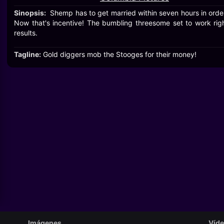
Sinopsis:
Shemp has to get married within seven hours in order
Now that's incentive! The bumbling threesome set to work righ
results.
Tagline:
Gold diggers mob the Stooges for their money!
Imágenes
Víd