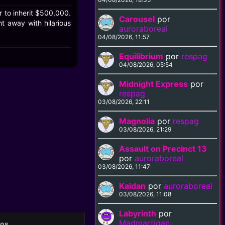
 to inherit $500,000.
Carousel
por
t away with hilarious
auroraboreal
04/08/2026, 11:57
Equilibrium
por
respag
04/08/2026, 05:54
Midnight Express
por
respag
03/08/2026, 22:11
Magnolia
por
respag
03/08/2026, 21:29
Assault on Precinct 13
por
auroraboreal
03/08/2026, 11:47
Kaidan
por
auroraboreal
03/08/2026, 11:08
Labyrinth
por
Madmartigan
eos