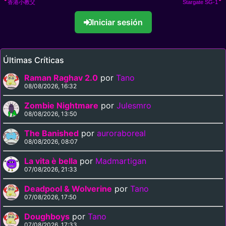
香港小教父
Stargate SG-1
Iniciar sesión
Últimas Críticas
Raman Raghav 2.0
por
Tano
08/08/2026, 16:32
Zombie Nightmare
por
Julesmro
08/08/2026, 13:50
The Banished
por
auroraboreal
08/08/2026, 08:07
La vita è bella
por
Madmartigan
07/08/2026, 21:33
Deadpool & Wolverine
por
Tano
07/08/2026, 17:50
Doughboys
por
Tano
07/08/2026, 17:33