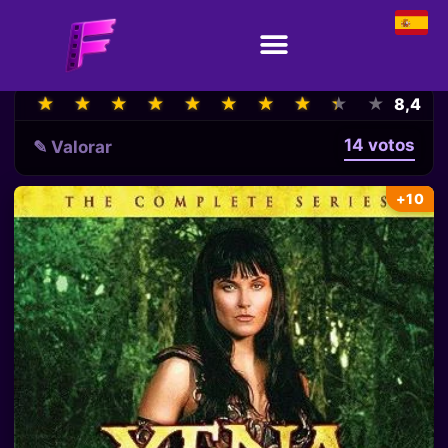
★
★
★
★
★
★
★
★
★
★
★
★
★
★
★
★
★
★
★
★
8,4
14 votos
✎ Valorar
+10