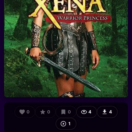
0
0
0
4
4
1