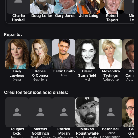
Charlie
Doug Lefler
Gary Jones
John Laing
Robert
Mich
Haskell
Tapert
Levi
Reparto:
Lucy
Renée
Kevin Smith
Claire
Alexandra
Bruc
Lawless
O'Connor
Ares
Stansfield
Tydings
Campb
Xena
Gabrielle
Alti
Aphrodite
Autoly
Créditos técnicos adicionales:
Douglas
Marcus
Patrick
Markos
Peter Bell
Crai
Ibold
Goldfinch
Moran
Rounthwaite
Stunt
Kueh
Coordinator ·
Editor ·
Stunts · Crew
Co-Producer ·
Stunt Double ·
Digita