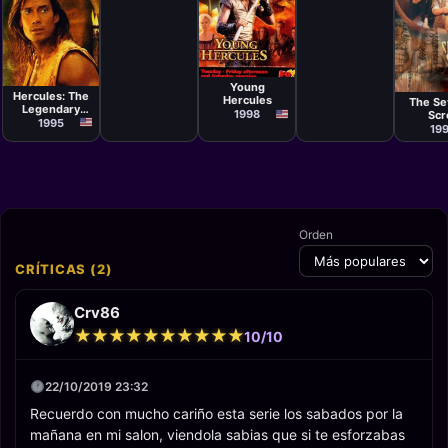
Michael
Ellis, Thomas
Pattinson,
J. Wright,
Peter
Mario
Andrikidis
Azzopardi,
Ray Austin,
Serie
Gérard
Serie
Charlie
Hameline,
Serie
Charlie
Haskell,
Charles
Kevin 
Young
Haskell, Bruce
Christopher
Wilkinson,
Hercules: The
Campbell,
Hercules
Graves,
The Se
Adrian Paul,
Legendary
Charles
Andrew
1998
Scr
Jorge
Siebert,
Journeys
1995
Merrifield
Montesi
19
Michael
Hurst, Garth
Maxwell,
John T.
Kretchmer,
Mark Beesley,
Philip
Sgriccia, Gus
Trikonis,
Bruce Seth
Orden
Green, John
Laing, T.J.
Scott, Oley
CRÍTICAS (2)
Sassone,
Michael
Levine, Peter
Ellis,
Crv86
Christopher
Graves, Doug
★
★
★
★
★
★
★
★
★
★
★
★
★
★
★
★
★
★
★
★
10/10
Lefler,
Timothy Bond
22/10/2019 23:32
Recuerdo con mucho cariño esta serie los sabados por la
mañana en mi salon, viendola sabias que si te esforzabas