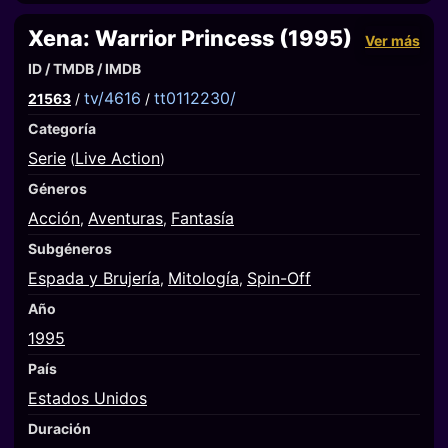
Xena: Warrior Princess (1995)
Ver más
ID / TMDB / IMDB
tv/4616
tt0112230/
21563
/
/
Categoría
Serie
Live Action
(
)
Géneros
Acción
Aventuras
Fantasía
,
,
Subgéneros
Espada y Brujería
Mitología
Spin-Off
,
,
Año
1995
País
Estados Unidos
Duración