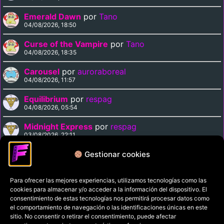
Emerald Dawn
por
Tano
04/08/2026, 18:50
Curse of the Vampire
por
Tano
04/08/2026, 18:35
Carousel
por
auroraboreal
04/08/2026, 11:57
Equilibrium
por
respag
04/08/2026, 05:54
Midnight Express
por
respag
03/08/2026, 22:11
Magnolia
por
respag
Gestionar cookies
03/08/2026, 21:29
Para ofrecer las mejores experiencias, utilizamos tecnologías como las
cookies para almacenar y/o acceder a la información del dispositivo. El
Política de privacidad
consentimiento de estas tecnologías nos permitirá procesar datos como
el comportamiento de navegación o las identificaciones únicas en este
Términos y condiciones
sitio. No consentir o retirar el consentimiento, puede afectar