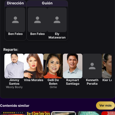
Dirección
Guión
Ben Feleo
Ben Feleo
Ely
Matawaran
Reparto:
Jimmy
Vina Morales
Gelli De
Raymart
Kenneth
Kier Leg
Santos
Belen
Santiago
Peralta
Wooly Booly
Girlie
Contenido similar
Ver más
★
★
★
★
★
★
★
★
★
★
★
★
★
★
★
★
★
★
★
★