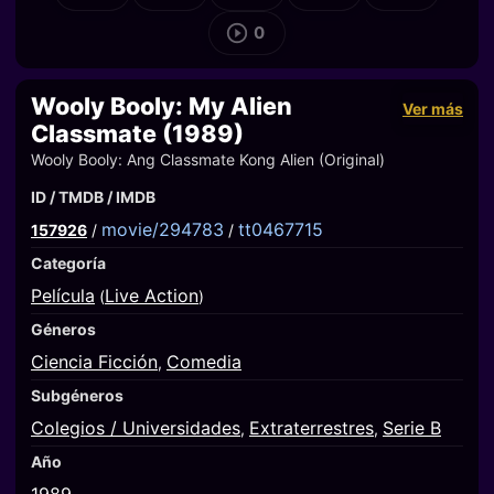
0
Wooly Booly: My Alien
Ver más
Classmate (1989)
Wooly Booly: Ang Classmate Kong Alien (Original)
ID / TMDB / IMDB
movie/294783
tt0467715
157926
/
/
Categoría
Película
Live Action
(
)
Géneros
Ciencia Ficción
Comedia
,
Subgéneros
Colegios / Universidades
Extraterrestres
Serie B
,
,
Año