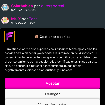
Solarbabies
por
auroraboreal
02/08/2026, 07:40
Mr. X
por
Tano
01/08/2026, 15:34
Medusa Against the Son of Hercules
por
Tano
01/08/2026, 15:15
Gestionar cookies
Para ofrecer las mejores experiencias, utilizamos tecnologías como las
Política de privacidad
cookies para almacenar y/o acceder a la información del dispositivo. El
Términos y condiciones
consentimiento de estas tecnologías nos permitirá procesar datos como
el comportamiento de navegación o las identificaciones únicas en este
Política de cookies
sitio. No consentir o retirar el consentimiento, puede afectar
negativamente a ciertas características y funciones.
Aviso Legal
Filmaniak (2026)
Aceptar
© All rights reserved
Denegar
RRSS
Ver preferencias