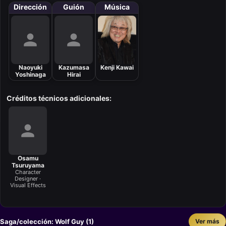
Dirección
Guión
Música
Naoyuki
Kazumasa
Kenji Kawai
Yoshinaga
Hirai
Créditos técnicos adicionales:
Osamu
Tsuruyama
Character
Designer ·
Visual Effects
Saga/colección: Wolf Guy (1)
Ver más