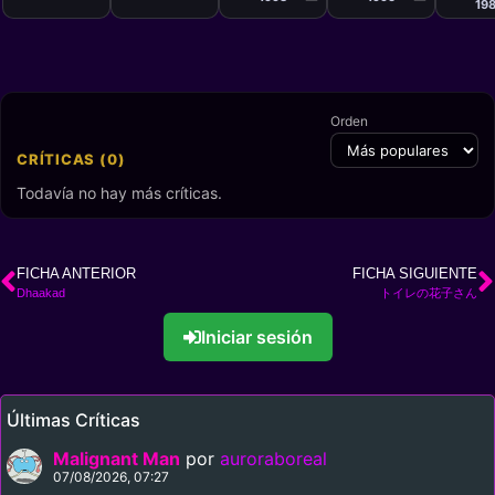
Mashi
19
Orden
CRÍTICAS (0)
Todavía no hay más críticas.
FICHA ANTERIOR
FICHA SIGUIENTE
Dhaakad
トイレの花子さん
Iniciar sesión
Últimas Críticas
Malignant Man
por
auroraboreal
07/08/2026, 07:27