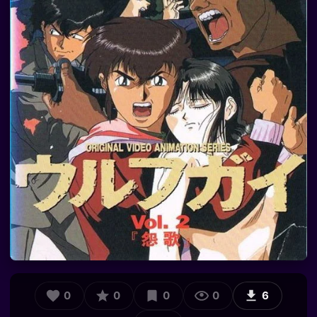
0
0
0
0
6