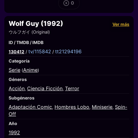
0
Wolf Guy (1992)
Ver más
ウルフガイ (Original)
ID / TMDB / IMDB
tv/115842
tt21294196
130412
/
/
Categoría
Serie
Anime
(
)
Géneros
Acción
Ciencia Ficción
Terror
,
,
Subgéneros
Adaptación Comic
Hombres Lobo
Miniserie
Spin-
,
,
,
Off
Año
1992