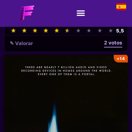
★
★
★
★
★
★
★
★
★
★
★
★
★
★
★
★
★
★
★
★
5,5
2 votos
✎ Valorar
+14