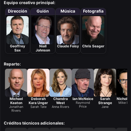
Equipo creativo principal:
Dirección
Guión
Música
Fotografía
Geoffrey
Niall
Claude Foisy
Chris Seager
Sax
Johnson
Reparto:
Michael
Deborah
Chandra
Ian McNeice
Sarah
Nicholas
Keaton
Kara Unger
West
Raymond
Strange
Mike Ri
Price
Jonathan
Sarah Tate
Anna Rivers
Jane
Rivers
Créditos técnicos adicionales: