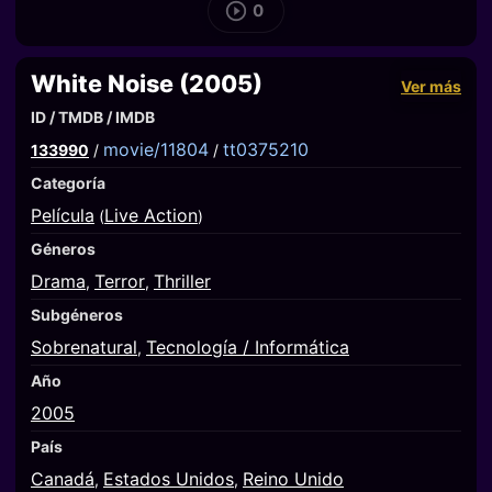
0
White Noise (2005)
Ver más
ID / TMDB / IMDB
movie/11804
tt0375210
133990
/
/
Categoría
Película
Live Action
(
)
Géneros
Drama
Terror
Thriller
,
,
Subgéneros
Sobrenatural
Tecnología / Informática
,
Año
2005
País
Canadá
Estados Unidos
Reino Unido
,
,