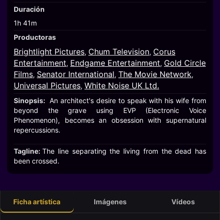
Duración
1h 41m
Productoras
Brightlight Pictures
Chum Television
Corus
,
,
Entertainment
Endgame Entertainment
Gold Circle
,
,
Films
Senator International
The Movie Network
,
,
,
Universal Pictures
White Noise UK Ltd.
,
Sinopsis:
An architect's desire to speak with his wife from
beyond the grave using EVP (Electronic Voice
Phenomenon), becomes an obsession with supernatural
repercussions.
Tagline:
The line separating the living from the dead has
been crossed.
Ficha artística
Imágenes
Vídeos