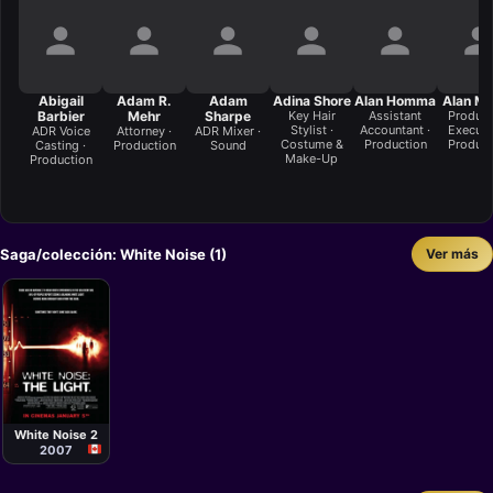
Abigail
Adam R.
Adam
Adina Shore
Alan Homma
Alan Ma
Barbier
Mehr
Sharpe
Key Hair
Assistant
Product
Stylist ·
Accountant ·
Executiv
ADR Voice
Attorney ·
ADR Mixer ·
Costume &
Production
Product
Casting ·
Production
Sound
Make-Up
Production
Saga/colección: White Noise (1)
Ver más
Película
Patrick
Lussier
White Noise 2
2007