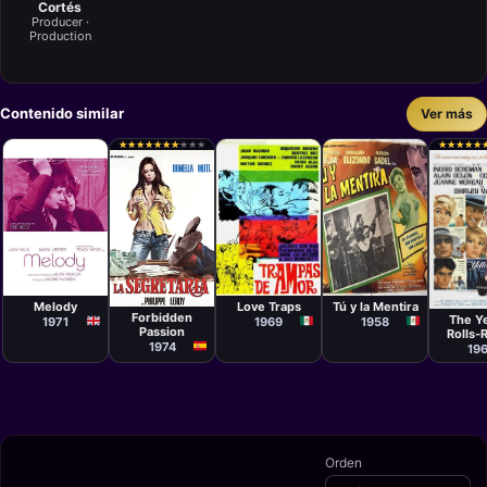
Cortés
Producer ·
Production
Contenido similar
Ver más
★
★
★
★
★
★
★
★
★
★
★
★
★
★
★
★
★
★
★
★
★
★
★
★
★
★
★
★
★
★
Película
Película
Película
Película
Waris Hussein
Tito Novaro,
René Cardona
Películ
Francisco
Jorge Fons,
Antho
Melody
Love Traps
Tú y la Mentira
Lara Polop
Manuel
Asquit
Forbidden
The Y
1971
1969
1958
Michel
Passion
Rolls-
1974
19
Orden