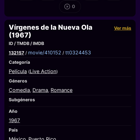
0
Vírgenes de la Nueva Ola
Ver más
(1967)
ID / TMDB / IMDB
movie/410152
tt0324453
132157
/
/
Categoría
Película
Live Action
(
)
Géneros
Comedia
Drama
Romance
,
,
Subgéneros
Año
1967
País
México
Puerto Rico
,