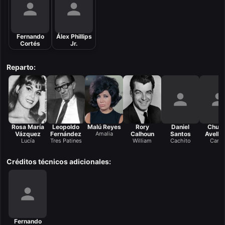
Fernando
Álex Phillips
Cortés
Jr.
Reparto:
Rosa María
Leopoldo
Malú Reyes
Rory
Daniel
Chuc
Vázquez
Fernández
Amalia
Calhoun
Santos
Avella
Lucía
Tres Patines
William
Cachito
Carlo
Créditos técnicos adicionales:
Fernando