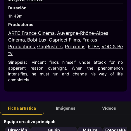
Duración
1h 49m
Productoras
ARTE France Cinéma
Auvergne-Rhône-Alpes
,
Cinéma
Bobi Lux
Capricci Films
Frakas
,
,
,
Productions
GapBusters
Proximus
RTBF
VOO & Be
,
,
,
,
tv
Sinopsis:
Vincent finds himself under attack for no
apparent reason overnight. When the phenomenon
intensifies, he must run and change his way of life
completely.
Ficha artística
Imágenes
Vídeos
Equipo creativo principal:
Dirección
Guión
Música
Fotografía