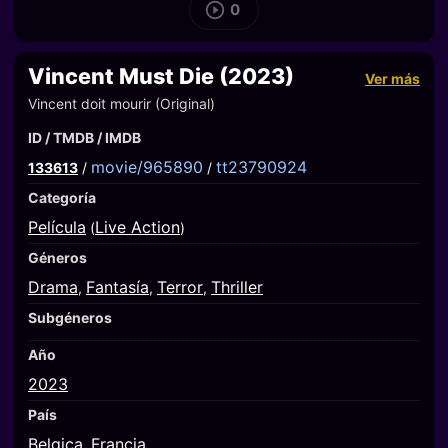
0
Vincent Must Die (2023)
Ver más
Vincent doit mourir (Original)
ID / TMDB / IMDB
movie/965890
tt23790924
133613
/
/
Categoría
Película
Live Action
(
)
Géneros
Drama
Fantasía
Terror
Thriller
,
,
,
Subgéneros
Año
2023
País
Belgica
Francia
,