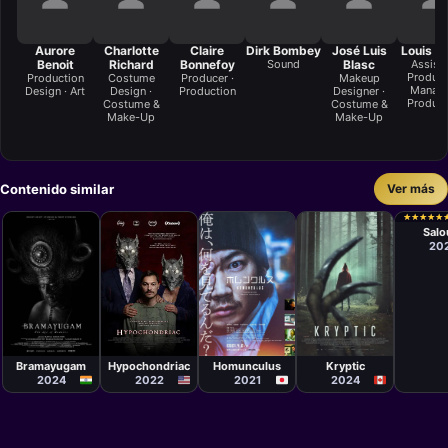
Aurore
Charlotte
Claire
Dirk Bombey
José Luis
Louis L
Benoit
Richard
Bonnefoy
Sound
Blasc
Assist
Product
Production
Costume
Producer ·
Makeup
Manage
Design · Art
Design ·
Production
Designer ·
Product
Costume &
Costume &
Make-Up
Make-Up
Contenido similar
Ver más
Películ
Jean L
★
★
★
★
★
★
★
★
★
★
Herbul
Sal
20
Película
Película
Película
Película
Rahul
Takashi
Kourtney Roy
Sadasivan
Shimizu
Bramayugam
Hypochondriac
Homunculus
Kryptic
2024
2022
2021
2024