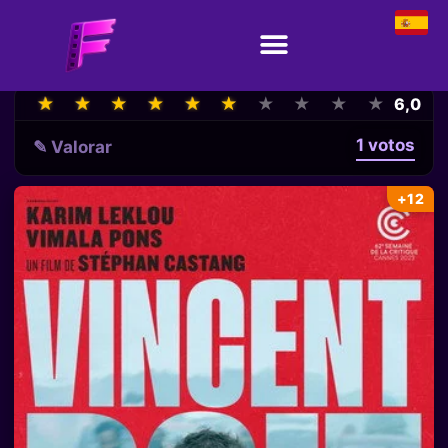
★
★
★
★
★
★
★
★
★
★
★
★
★
★
★
★
★
★
★
★
6,0
1 votos
✎ Valorar
+12