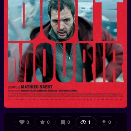
0
0
0
1
0