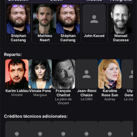
Stéphan
Mathieu
Stéphan
John Kaced
Manuel
Castang
Naert
Castang
Dacosse
Reparto:
Karim Leklou
Vimala Pons
François
Jean-Rémi
Karoline
Ulys
Vincent
Margaux
Chattot
Chaize
Rose Sun
Genev
Le père de
Le DRH
Audrey
Le stagi
Vincent
Créditos técnicos adicionales: