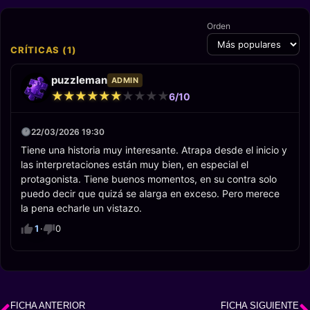
Orden
CRÍTICAS (1)
puzzleman
ADMIN
★
★
★
★
★
★
★
★
★
★
★
★
★
★
★
★
★
★
★
★
6/10
22/03/2026 19:30
Tiene una historia muy interesante. Atrapa desde el inicio y
las interpretaciones están muy bien, en especial el
protagonista. Tiene buenos momentos, en su contra solo
puedo decir que quizá se alarga en exceso. Pero merece
la pena echarle un vistazo.
1
·
0
FICHA ANTERIOR
FICHA SIGUIENTE