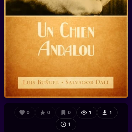
0
0
0
1
1
1