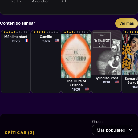
Editing
Production
Art
Contenido similar
Ver más
Cortometraje
Cortometraje
Dimitri
Ralph Barton
★
★
★
★
★
★
★
★
★
★
★
★
★
★
★
★
★
★
★
★
★
★
★
★
★
★
★
★
★
★
★
★
★
★
★
★
★
★
★
★
★
★
★
★
★
★
★
★
★
★
★
★
★
★
★
★
★
★
★
★
★
★
★
★
★
★
★
★
★
★
Kirsanoff
Ménilmontant
Camille
1926
1926
Cortometraje
Cortom
Cortometraje
John Ford
Masah
Rouben
Makin
By Indian Post
Mamoulian
Samura
The Flute of
1919
Story P
Krishna
19
1926
Orden
CRÍTICAS (2)