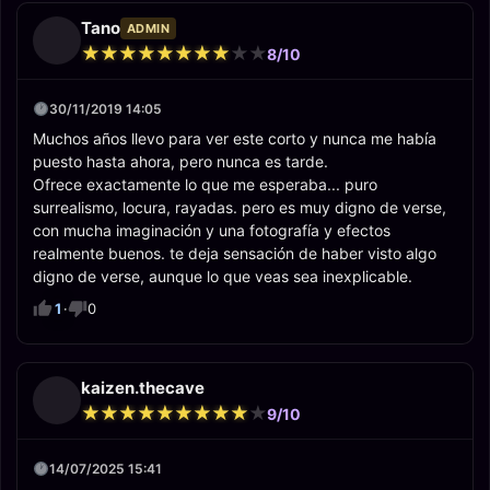
Tano
ADMIN
★
★
★
★
★
★
★
★
★
★
★
★
★
★
★
★
★
★
★
★
8/10
30/11/2019 14:05
Muchos años llevo para ver este corto y nunca me había
puesto hasta ahora, pero nunca es tarde.
Ofrece exactamente lo que me esperaba... puro
surrealismo, locura, rayadas. pero es muy digno de verse,
con mucha imaginación y una fotografía y efectos
realmente buenos. te deja sensación de haber visto algo
digno de verse, aunque lo que veas sea inexplicable.
1
·
0
kaizen.thecave
★
★
★
★
★
★
★
★
★
★
★
★
★
★
★
★
★
★
★
★
9/10
14/07/2025 15:41