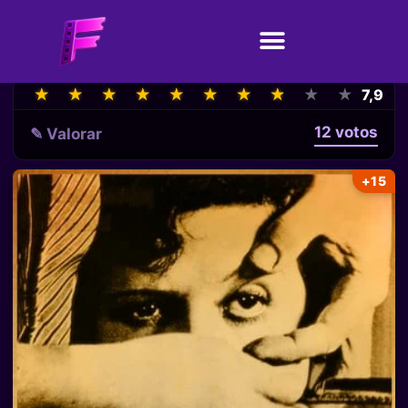
★
★
★
★
★
★
★
★
★
★
★
★
★
★
★
★
★
★
★
★
7,9
12 votos
✎ Valorar
+15