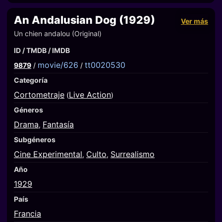
An Andalusian Dog (1929)
Ver más
Un chien andalou (Original)
ID / TMDB / IMDB
movie/626
tt0020530
9879
/
/
Categoría
Cortometraje
Live Action
(
)
Géneros
Drama
Fantasía
,
Subgéneros
Cine Experimental
Culto
Surrealismo
,
,
Año
1929
País
Francia