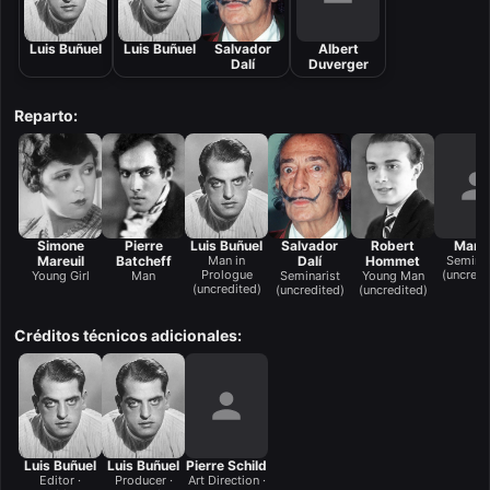
Luis Buñuel
Luis Buñuel
Salvador
Albert
Dalí
Duverger
Reparto:
Simone
Pierre
Luis Buñuel
Salvador
Robert
Marv
Mareuil
Batcheff
Man in
Dalí
Hommet
Seminar
Prologue
(uncredi
Young Girl
Man
Seminarist
Young Man
(uncredited)
(uncredited)
(uncredited)
Créditos técnicos adicionales:
Luis Buñuel
Luis Buñuel
Pierre Schild
Editor ·
Producer ·
Art Direction ·