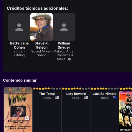
Créditos técnicos adicionales:
Bette Jane
Steve R.
William
Cohen
Nelson
Snyder
Editor ·
Sound Mixer ·
Makeup Artist
Editing
Sound
· Costume &
Make-Up
Contenido similar
Película
Película
Película
Tom Holland
Karen Arthur
Garth
★
★
★
★
★
★
★
★
★
★
★
★
★
★
★
★
★
★
★
★
★
★
★
★
★
★
★
★
★
★
★
★
★
★
★
★
★
★
★
★
★
★
★
★
★
★
★
★
★
★
★
★
★
★
★
★
★
★
★
★
★
★
★
★
★
★
★
★
Maxwell
The Temp
Lady Beware
Jack Be Nimble
1993
1987
1993
Película
Pelíc
Alan
Juan