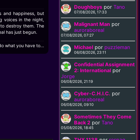
Doughboys
por
Tano
07/08/2026, 17:33
 and happiness, but
 voices in the night,
Malignant Man
por
 to destroy them. The
auroraboreal
eal has just begun.
07/08/2026, 07:27
 do what you have to...
Michael
por
puzzleman
06/08/2026, 23:11
Confidential Assignment
2: International
por
Jorge
06/08/2026, 21:19
Cyber-C.H.I.C.
por
auroraboreal
06/08/2026, 09:10
Sometimes They Come
Back 2
por
Tano
05/08/2026, 18:45
THX 1138
por
respag