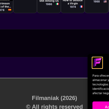
How to Seduce
Still Among Us
1988
Crimson
a Virgin
1986
 of the
1974
awk
978
Para ofrecer
almacenar y/
tecnologías
identificaci
afectar nega
Filmaniak (2026)
© All rights reserved
A