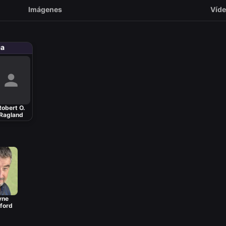
Imágenes
Víd
ca
Robert O.
Ragland
yne
ford