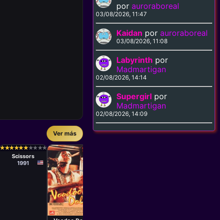
por
auroraboreal
03/08/2026, 11:47
Kaidan
por
auroraboreal
03/08/2026, 11:08
Labyrinth
por
Madmartigan
02/08/2026, 14:14
Supergirl
por
Madmartigan
02/08/2026, 14:09
Ver más
Película
Películ
Paul Leder
Kon Ic
Película
Película
Frank De
Robert
★
★
★
★
★
★
★
★
★
★
★
★
★
★
★
★
★
★
★
★
★
★
★
★
★
★
★
★
★
★
★
★
★
★
★
★
★
★
★
★
The Baby Doll
Queen
Felitta
Scheerer
Scissors
Murders
Ants!
197
1991
1993
1977
Película
Andrée
Pelletier