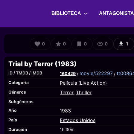
BIBLIOTECA
ANTAGONIST
0
0
0
0
1
Trial by Terror (1983)
ID / TMDB / IMDB
movie/522297
tt0086
160429
/
/
Categoría
Película
Live Action
(
)
Géneros
Terror
Thriller
,
Subgéneros
Año
1983
País
Estados Unidos
Duración
1h 30m