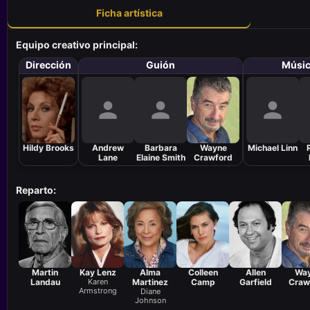
Ficha artística
Equipo creativo principal:
Dirección
Guión
Músi
Hildy Brooks
Andrew
Barbara
Wayne
Michael Linn
Lane
Elaine Smith
Crawford
Reparto:
Martin
Kay Lenz
Alma
Colleen
Allen
Wa
Landau
Karen
Martinez
Camp
Garfield
Craw
Armstrong
Diane
Johnson