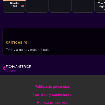
Nathanson
Beasts
The 
Night
1982
H
1
CRÍTICAS (0)
Todavía no hay más críticas.
FICHA ANTERIOR
白玉老虎
Política de privacidad
Términos y condiciones
Política de cookies