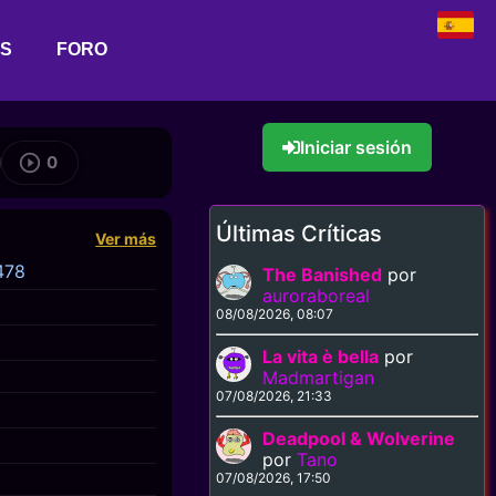
AS
FORO
Iniciar sesión
0
Últimas Críticas
Ver más
478
The Banished
por
auroraboreal
08/08/2026, 08:07
La vita è bella
por
Madmartigan
07/08/2026, 21:33
Deadpool & Wolverine
por
Tano
07/08/2026, 17:50