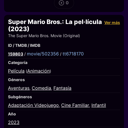
0
Super Mario Bros.: La pel·lícula
Ver más
(2023)
The Super Mario Bros. Movie (Original)
ID / TMDB / IMDB
movie/502356
tt6718170
159803
/
/
Categoría
Película
Animación
(
)
Géneros
Aventuras
Comedia
Fantasía
,
,
Subgéneros
Adaptación Videojuego
Cine Familiar
Infantil
,
,
Año
2023