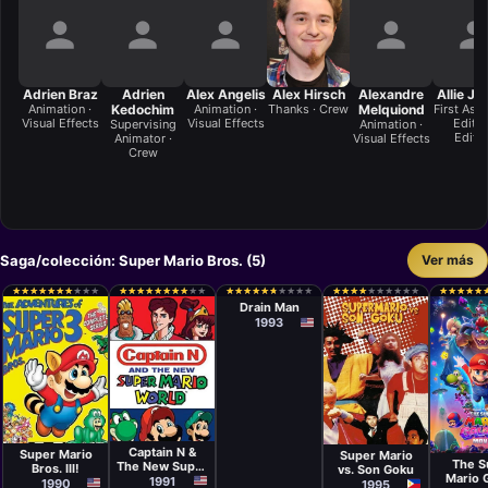
Adrien Braz
Adrien
Alex Angelis
Alex Hirsch
Alexandre
Allie J. 
Animation ·
Kedochim
Animation ·
Thanks · Crew
Melquiond
First Assi
Visual Effects
Visual Effects
Editor
Supervising
Animation ·
Editi
Animator ·
Visual Effects
Crew
Saga/colección: Super Mario Bros. (5)
Ver más
Película
Annabel
★
★
★
★
★
★
★
★
★
★
★
★
★
★
★
★
★
★
★
★
★
★
★
★
★
★
★
★
★
★
★
★
★
★
★
★
★
★
★
★
★
★
★
★
★
★
★
★
★
★
★
★
★
★
★
★
★
★
★
★
★
★
★
★
★
★
★
★
★
★
★
★
★
★
★
★
★
★
★
★
★
★
★
★
★
★
★
★
★
★
Jankel, Rocky
Drain Man
Morton
1993
Película
Serie
Películ
Serie
Bibs Austria
Micha
Captain N &
Super Mario
Super Mario
Jeleni
The S
The New Super
Horvat
Bros. III!
vs. Son Goku
Mario 
Pierre
Mario World
1991
1990
1995