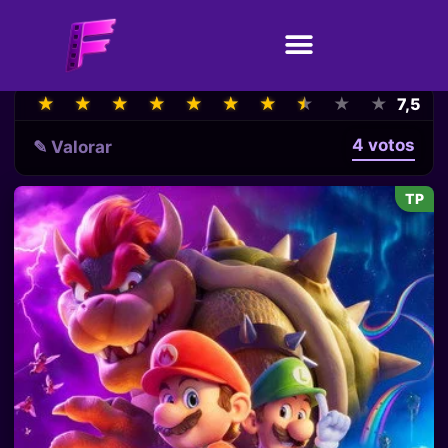
★
★
★
★
★
★
★
★
★
★
★
★
★
★
★
★
★
★
★
★
7,5
4 votos
✎ Valorar
TP