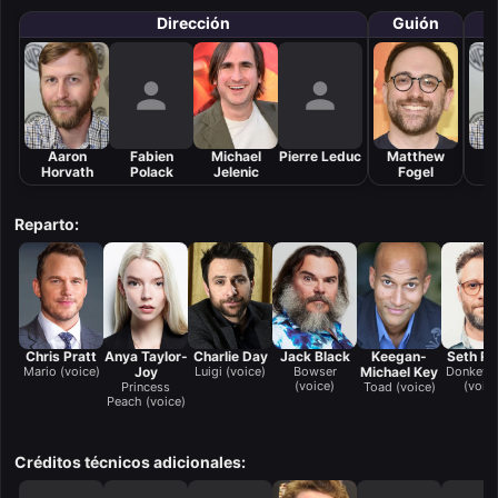
Dirección
Guión
Aaron
Fabien
Michael
Pierre Leduc
Matthew
Horvath
Polack
Jelenic
Fogel
H
Reparto:
Chris Pratt
Anya Taylor-
Charlie Day
Jack Black
Keegan-
Seth R
Mario (voice)
Joy
Luigi (voice)
Bowser
Michael Key
Donkey 
(voice)
(voice
Princess
Toad (voice)
Peach (voice)
Créditos técnicos adicionales: