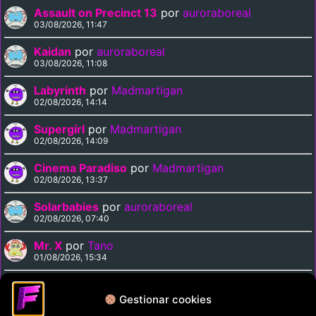
Assault on Precinct 13
por
auroraboreal
03/08/2026, 11:47
Kaidan
por
auroraboreal
03/08/2026, 11:08
Labyrinth
por
Madmartigan
02/08/2026, 14:14
Supergirl
por
Madmartigan
02/08/2026, 14:09
Cinema Paradiso
por
Madmartigan
02/08/2026, 13:37
Solarbabies
por
auroraboreal
02/08/2026, 07:40
Mr. X
por
Tano
01/08/2026, 15:34
Medusa Against the Son of Hercules
por
Tano
01/08/2026, 15:15
Gestionar cookies