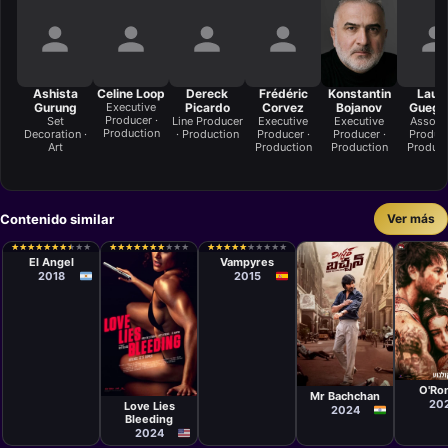
Ashista
Celine Loop
Dereck
Frédéric
Konstantin
Lauri
Gurung
Executive
Picardo
Corvez
Bojanov
Guegu
Producer ·
Set
Line Producer
Executive
Executive
Associ
Production
Decoration ·
· Production
Producer ·
Producer ·
Produce
Art
Production
Production
Product
Contenido similar
Ver más
Película
Película
Luis Ortega
Víctor
★
★
★
★
★
★
★
★
★
★
★
★
★
★
★
★
★
★
★
★
★
★
★
★
★
★
★
★
★
★
★
★
★
★
★
★
★
★
★
★
★
★
★
★
★
★
★
★
★
★
★
★
★
★
★
★
★
★
★
★
Matellano
El Angel
Vampyres
2018
2015
Películ
Película
Vishal
Película
Harish
Bhard
Rose Glass
Shankar
O'Ro
Mr Bachchan
20
Love Lies
2024
Bleeding
2024