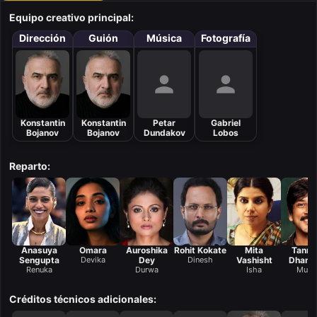
Equipo creativo principal:
Dirección
Guión
Música
Fotografía
Konstantin
Konstantin
Petar
Gabriel
Bojanov
Bojanov
Dundakov
Lobos
Reparto:
Anasuya
Omara
Auroshika
Rohit Kokate
Mita
Tanm
Sengupta
Devika
Dey
Dinesh
Vashisht
Dhana
Renuka
Durwa
Isha
Mura
Créditos técnicos adicionales: