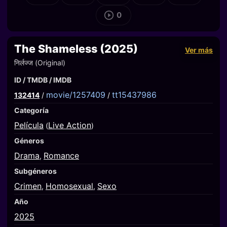
0
The Shameless (2025)
Ver más
निर्लज्ज (Original)
ID / TMDB / IMDB
movie/1257409
tt15437986
132414
/
/
Categoría
Película
Live Action
(
)
Géneros
Drama
Romance
,
Subgéneros
Crimen
Homosexual
Sexo
,
,
Año
2025