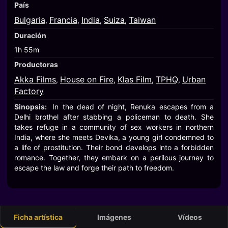
País
Bulgaria
Francia
India
Suiza
Taiwan
,
,
,
,
Duración
1h 55m
Productoras
Akka Films
House on Fire
Klas Film
TPHQ
Urban
,
,
,
,
Factory
Sinopsis:
In the dead of night, Renuka escapes from a
Delhi brothel after stabbing a policeman to death. She
takes refuge in a community of sex workers in northern
India, where she meets Devika, a young girl condemned to
a life of prostitution. Their bond develops into a forbidden
romance. Together, they embark on a perilous journey to
escape the law and forge their path to freedom.
Ficha artística
Imágenes
Vídeos