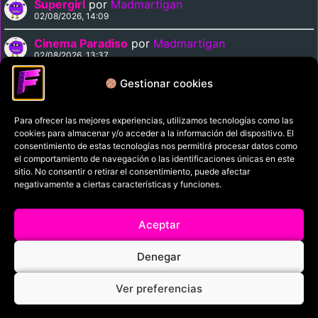
Supergirl
por
Madmartigan
02/08/2026, 14:09
Cinema Paradiso
por
Madmartigan
02/08/2026, 13:37
Solarbabies
por
auroraboreal
Gestionar cookies
02/08/2026, 07:40
Para ofrecer las mejores experiencias, utilizamos tecnologías como las
cookies para almacenar y/o acceder a la información del dispositivo. El
Política de privacidad
consentimiento de estas tecnologías nos permitirá procesar datos como
el comportamiento de navegación o las identificaciones únicas en este
Términos y condiciones
sitio. No consentir o retirar el consentimiento, puede afectar
Política de cookies
negativamente a ciertas características y funciones.
Aviso Legal
Aceptar
Filmaniak (2026)
Denegar
© All rights reserved
Ver preferencias
RRSS