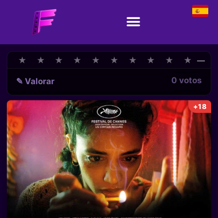
★
★
★
★
★
★
★
★
★
★
★
★
★
★
★
★
★
★
★
★
—
0 votos
✎ Valorar
+18