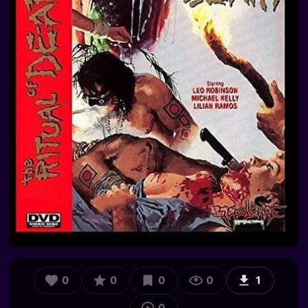
0
0
0
0
1
0