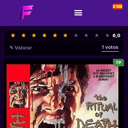
★
★
★
★
★
★
★
★
★
★
★
★
★
★
★
★
★
★
★
★
6,0
1 votos
✎ Valorar
TP