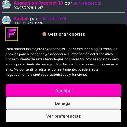
Assault on Precinct 13
por
auroraboreal
03/08/2026, 11:47
Kaidan
por
auroraboreal
03/08/2026, 11:08
Labyrinth
por
Madmartigan
Gestionar cookies
02/08/2026, 14:14
Para ofrecer las mejores experiencias, utilizamos tecnologías como las
cookies para almacenar y/o acceder a la información del dispositivo. El
Política de privacidad
consentimiento de estas tecnologías nos permitirá procesar datos como
el comportamiento de navegación o las identificaciones únicas en este
Términos y condiciones
sitio. No consentir o retirar el consentimiento, puede afectar
Política de cookies
negativamente a ciertas características y funciones.
Aviso Legal
Aceptar
Filmaniak (2026)
Denegar
© All rights reserved
Ver preferencias
RRSS