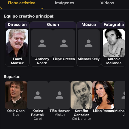
Ficha artística
Imágenes
Vídeos
Equipo creativo principal:
Dirección
Guión
Música
Fotografía
Fauzi
Anthony
Filipe Grecco
Michael Kelly
Antonio
Mansur
Roark
Meliande
Reparto:
Olair Coan
Karina
Tião Hoover
Serafim
Lilian Ramos
Michael 
Brad
Palatnik
Mickey
Gonzalez
Jim
Carol
Old Librarian