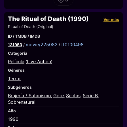
The Ritual of Death (1990)
Ver más
Ritual of Death (Original)
ID / TMDB / IMDB
movie/225082
tt0100498
131953
/
/
Categoría
Película
Live Action
(
)
Géneros
Terror
Subgéneros
Brujería / Satanismo
Gore
Sectas
Serie B
,
,
,
,
Sobrenatural
Año
1990