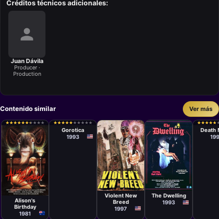
Créditos técnicos adicionales:
Juan Dávila
Producer ·
Production
Contenido similar
Ver más
Película
Películ
Hugh
Paul C
★
★
★
★
★
★
★
★
★
★
★
★
★
★
★
★
★
★
★
★
★
★
★
★
★
★
★
★
★
★
★
★
★
★
★
★
★
★
★
★
★
★
★
★
★
★
★
★
★
★
Gallagher
Gorotica
Death 
1993
19
Película
Película
Película
Todd Sheets
Jeffrey Lynn
Ian Coughlan
Ward
Violent New
The Dwelling
Alison's
Breed
1993
Birthday
1997
1981