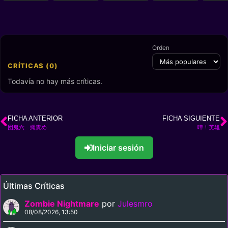
Orden
CRÍTICAS (0)
Todavía no hay más críticas.
FICHA ANTERIOR
FICHA SIGUIENTE
団鬼六 縄責め
嘩！英雄
Iniciar sesión
Últimas Críticas
Zombie Nightmare
por
Julesmro
08/08/2026, 13:50