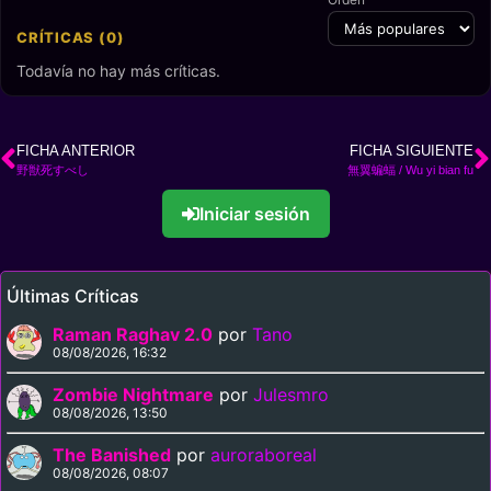
CRÍTICAS (0)
Todavía no hay más críticas.
FICHA ANTERIOR
FICHA SIGUIENTE
野獣死すべし
無翼蝙蝠 / Wu yi bian fu
Iniciar sesión
Últimas Críticas
Raman Raghav 2.0
por
Tano
08/08/2026, 16:32
Zombie Nightmare
por
Julesmro
08/08/2026, 13:50
The Banished
por
auroraboreal
08/08/2026, 08:07