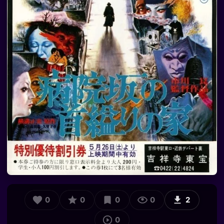
0
0
0
0
2
0