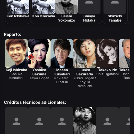
Kon Ichikawa
Kon Ichikawa
Seishi
Shinya
Shin'ichi
Yokomizo
Hidaka
Tanabe
H
Reparto:
Koji Ishizaka
Yoshiko
Masao
Junko
Takako Irie
Takeshi 
Kosuke
Sakuma
Kusakari
Sakurada
Chizu Igarashi
Inspec
Kindaichi
Todoro
Yayoi Hogen
Mokutarou
Yukari Hogen /
Hinatsu
Koyuki
Yamauchi
Créditos técnicos adicionales: