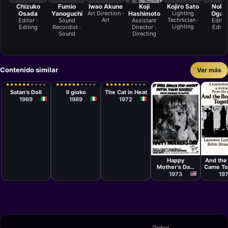
Chizuko
Fumio
Iwao Akune
Koji
Kojiro Sato
Nobu
Osada
Yanoguchi
Art Direction ·
Hashimoto
Lighting
Ogaw
Art
Technician ·
Editor ·
Sound
Assistant
Editor
Lighting
Editing
Recordist ·
Director ·
Editi
Sound
Directing
Contenido similar
Ver más
Película
Película
Película
Ferruccio
Lamberto
Nello Rossati
★
★
★
★
★
★
★
★
★
★
★
★
★
★
★
★
★
★
★
★
★
★
★
★
★
★
★
★
★
★
★
★
★
★
★
★
★
★
★
★
★
★
★
★
★
★
★
★
★
★
★
★
★
★
★
★
★
★
★
★
Casapinta
Bava
Satan's Doll
Il gioko
The Cat in Heat
1969
1989
1972
Películ
Película
Henry 
Darren
McGavin
And the
Happy
Came To
Mother's Day,
Love George
19
1973
Orden