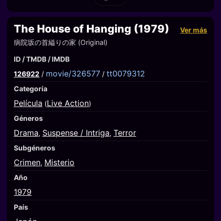
The House of Hanging (1979)
Ver más
病院坂の首縊りの家 (Original)
ID / TMDB / IMDB
movie/326577
tt0079312
126922
/
/
Categoría
Película
Live Action
(
)
Géneros
Drama
Suspense / Intriga
Terror
,
,
Subgéneros
Crimen
Misterio
,
Año
1979
País